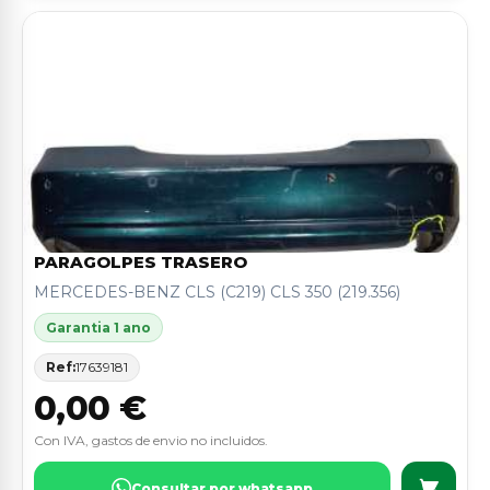
PARAGOLPES TRASERO
MERCEDES-BENZ CLS (C219) CLS 350 (219.356)
Garantia 1 ano
Ref:
17639181
0,00 €
Con IVA, gastos de envio no incluidos.
Consultar por whatsapp