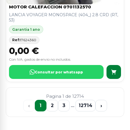
MOTOR CALEFACCION 0701132570
LANCIA VOYAGER MONOSPACE (404_) 2.8 CRD (RT,
53)
Garantia 1 ano
Ref:
17624360
0,00 €
Con IVA, gastos de envio no incluidos.
Consultar por whatsapp
Pagina 1 de 12714
‹
›
1
2
3
...
12714