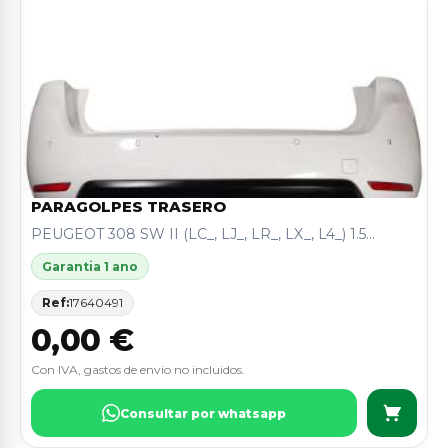
PARAGOLPES TRASERO
PEUGEOT 308 SW II (LC_, LJ_, LR_, LX_, L4_) 1.5...
Garantia 1 ano
Ref:
17640491
0,00 €
Con IVA, gastos de envio no incluidos.
Consultar por whatsapp