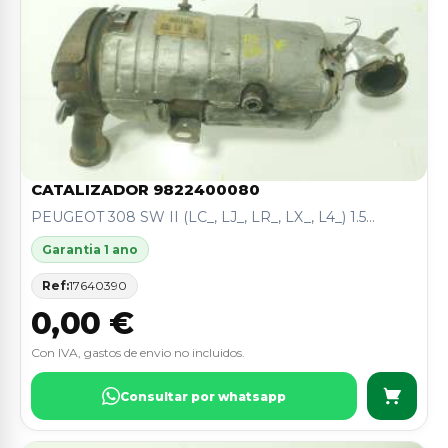
CATALIZADOR 9822400080
PEUGEOT 308 SW II (LC_, LJ_, LR_, LX_, L4_) 1.5...
Garantia 1 ano
Ref:
17640390
0,00 €
Con IVA, gastos de envio no incluidos.
Consultar por whatsapp