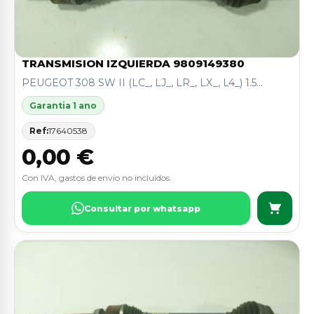
TRANSMISION IZQUIERDA 9809149380
PEUGEOT 308 SW II (LC_, LJ_, LR_, LX_, L4_) 1.5...
Garantia 1 ano
Ref:
17640538
0,00 €
Con IVA, gastos de envio no incluidos.
Consultar por whatsapp