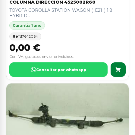
COLUMNA DIRECCION 4525002R60
TOYOTA COROLLA STATION WAGON (_E21_) 1.8
HYBRID...
Garantia 1 ano
Ref:
17642064
0,00 €
Con IVA, gastos de envio no incluidos.
Consultar por whatsapp