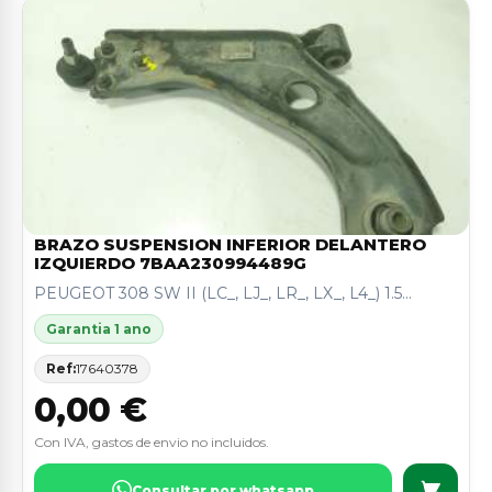
BRAZO SUSPENSION INFERIOR DELANTERO
IZQUIERDO 7BAA230994489G
PEUGEOT 308 SW II (LC_, LJ_, LR_, LX_, L4_) 1.5...
Garantia 1 ano
Ref:
17640378
0,00 €
Con IVA, gastos de envio no incluidos.
Consultar por whatsapp