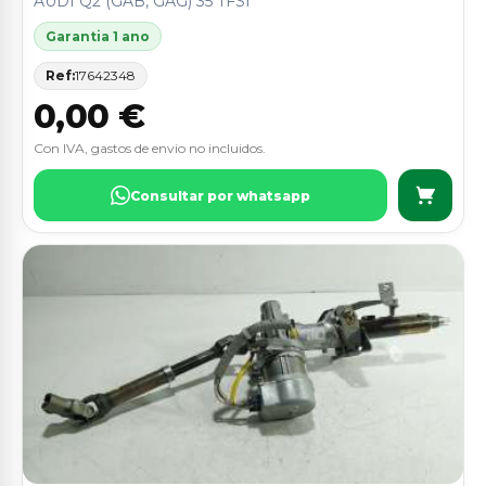
AUDI Q2 (GAB, GAG) 35 TFSI
Garantia 1 ano
Ref:
17642348
0,00 €
Con IVA, gastos de envio no incluidos.
Consultar por whatsapp