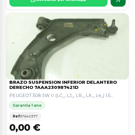
BRAZO SUSPENSION INFERIOR DELANTERO
DERECHO 7AAA230987421D
PEUGEOT 308 SW II (LC_, LJ_, LR_, LX_, L4_) 1.5...
Garantia 1 ano
Ref:
17640377
0,00 €