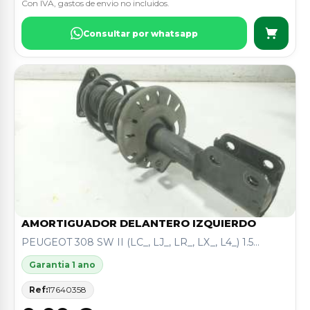
Con IVA, gastos de envio no incluidos.
Consultar por whatsapp
AMORTIGUADOR DELANTERO IZQUIERDO
PEUGEOT 308 SW II (LC_, LJ_, LR_, LX_, L4_) 1.5...
Garantia 1 ano
Ref:
17640358