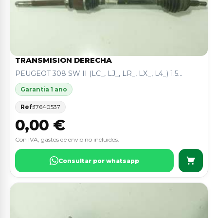
TRANSMISION DERECHA
PEUGEOT 308 SW II (LC_, LJ_, LR_, LX_, L4_) 1.5...
Garantia 1 ano
Ref:
17640537
0,00 €
Con IVA, gastos de envio no incluidos.
Consultar por whatsapp