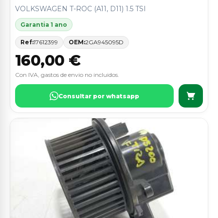
VOLKSWAGEN T-ROC (A11, D11) 1.5 TSI
Garantia 1 ano
Ref:
17612399
OEM:
2GA945095D
160,00 €
Con IVA, gastos de envio no incluidos.
Consultar por whatsapp