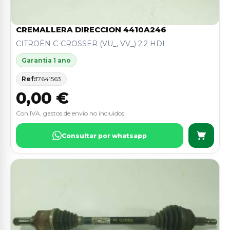
CREMALLERA DIRECCION 4410A246
CITROËN C-CROSSER (VU_, VV_) 2.2 HDI
Garantia 1 ano
Ref:
17641563
0,00 €
Con IVA, gastos de envio no incluidos.
Consultar por whatsapp