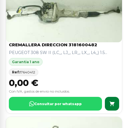
CREMALLERA DIRECCION 3181600482
PEUGEOT 308 SW II (LC_, LJ_, LR_, LX_, L4_) 1.5...
Garantia 1 ano
Ref:
17640412
0,00 €
Con IVA, gastos de envio no incluidos.
Consultar por whatsapp