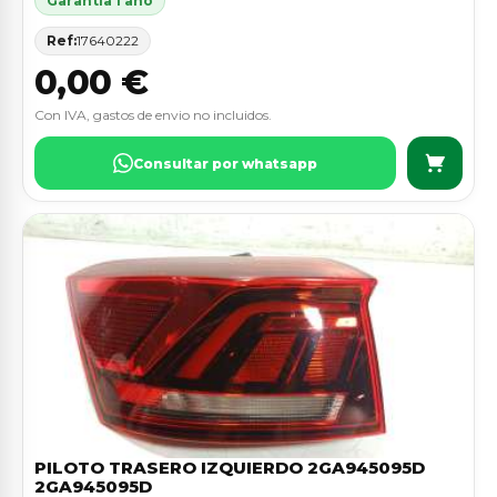
Garantia 1 ano
Ref:
17640222
0,00 €
Con IVA, gastos de envio no incluidos.
Consultar por whatsapp
PILOTO TRASERO IZQUIERDO 2GA945095D
2GA945095D