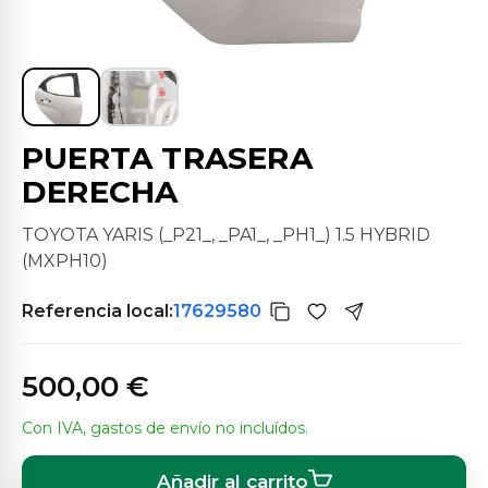
PUERTA TRASERA
DERECHA
TOYOTA YARIS (_P21_, _PA1_, _PH1_) 1.5 HYBRID
(MXPH10)
Referencia local:
17629580
500,00 €
Con IVA, gastos de envío no incluídos.
Añadir al carrito