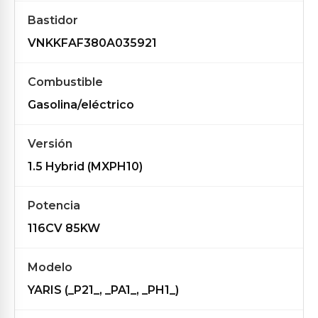
Bastidor
VNKKFAF380A035921
Combustible
Gasolina/eléctrico
Versión
1.5 Hybrid (MXPH10)
Potencia
116CV 85KW
Modelo
YARIS (_P21_, _PA1_, _PH1_)