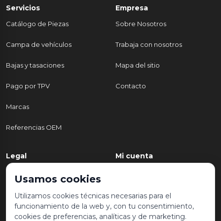
Servicios
Empresa
Catálogo de Piezas
Sobre Nosotros
Campa de vehículos
Trabaja con nosotros
Bajas y tasaciones
Mapa del sitio
Pago por TPV
Contacto
Marcas
Referencias OEM
Legal
Mi cuenta
Política de Privacidad
Mi cuenta
Usamos cookies
Aviso legal y condiciones de
Mis pedidos
Utilizamos cookies técnicas necesarias para el
uso
funcionamiento de la web y, con tu consentimiento,
Lista de deseos
cookies de preferencias, analíticas y de marketing.