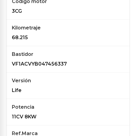
Código motor
3CG
Kilometraje
68.215
Bastidor
VF1ACVYB047456337
Versión
Life
Potencia
11CV 8KW
Ref.Marca