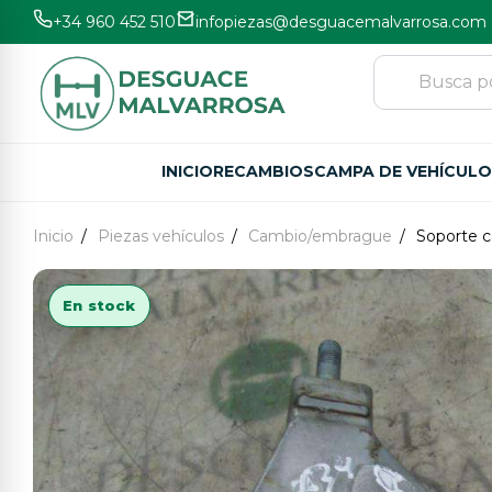
+34 960 452 510
infopiezas@desguacemalvarrosa.com
INICIO
RECAMBIOS
CAMPA DE VEHÍCUL
Inicio
Piezas vehículos
Cambio/embrague
Soporte 
En stock