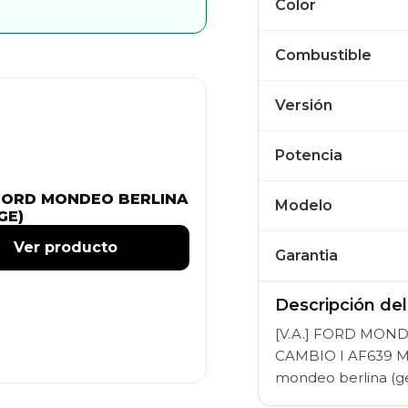
Color
Combustible
Versión
Potencia
FORD MONDEO BERLINA
Modelo
GE)
Ver producto
Garantia
Descripción de
[V.A.] FORD MONDEO
CAMBIO I AF639 M
mondeo berlina (ge