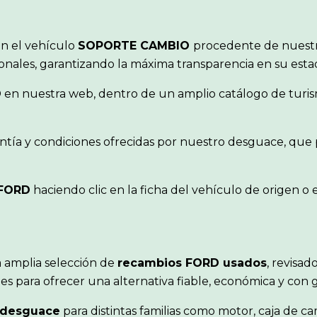
ón el vehículo
SOPORTE CAMBIO
procedente de nuestr
ionales, garantizando la máxima transparencia en su est
D
en nuestra web, dentro de un amplio catálogo de turism
ntía y condiciones ofrecidas por nuestro desguace, que 
FORD
haciendo clic en la ficha del vehículo de origen 
 amplia selección de
recambios FORD usados
, revisad
s para ofrecer una alternativa fiable, económica y con 
 desguace
para distintas familias como motor, caja de ca