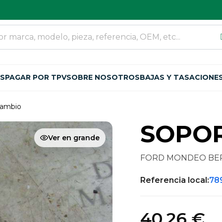
OS
PAGAR POR TPV
SOBRE NOSOTROS
BAJAS Y TASACIONE
cambio
SOPO
Ver en grande
FORD MONDEO BERLI
Referencia local:
78
40,26 €