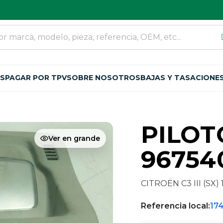
OS
PAGAR POR TPV
SOBRE NOSOTROS
BAJAS Y TASACIONE
PILOT
Ver en grande
96754
CITROËN C3 III (SX) 1
Referencia local:
17