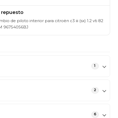
l repuesto
 de piloto interior para citroën c3 iii (sx) 1.2 vti 82
AM 96754056BJ
1
2
6