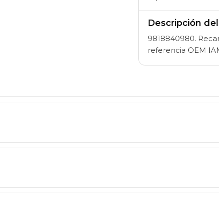
Descripción de
9818840980. Recambio
referencia OEM I