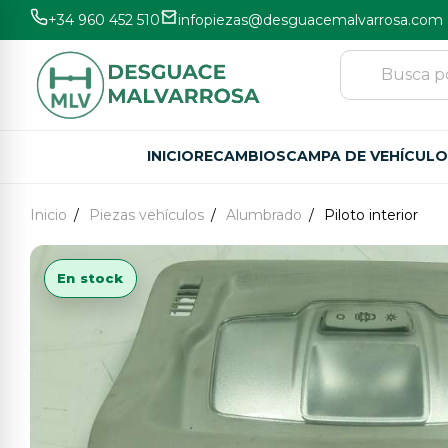
+34 960 452 510
infopiezas@desguacemalvarrosa.com
INICIO
RECAMBIOS
CAMPA DE VEHÍCUL
Inicio
Piezas vehículos
Alumbrado
Piloto interior
En stock