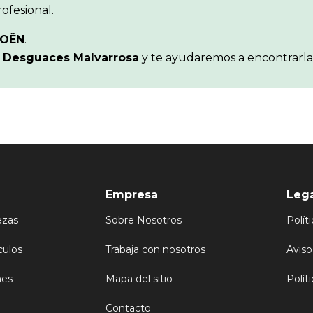
ofesional.
ROËN
.
n
Desguaces Malvarrosa
y te ayudaremos a encontrarla
Empresa
Leg
ezas
Sobre Nosotros
Polít
culos
Trabaja con nosotros
Aviso
nes
Mapa del sitio
Polít
Contacto