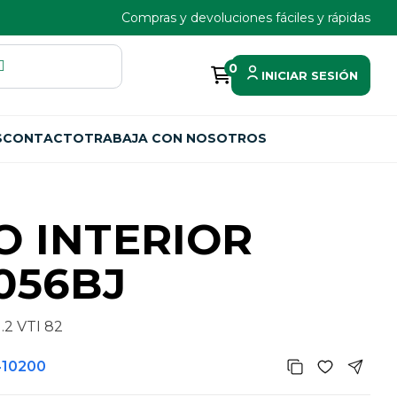
Compras y devoluciones fáciles y rápidas
0
INICIAR SESIÓN
S
CONTACTO
TRABAJA CON NOSOTROS
O INTERIOR
056BJ
.2 VTI 82
410200