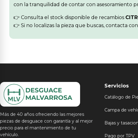
con la tranquilidad de contar con asesoramiento pr
👉 Consulta el stock disponible de recambios
CIT
👉 Si no localizas la pieza que buscas, contacta co
Servicios
Catálogo de Pi
Campa de vehí
Más de 40 años ofreciendo las mejores
piezas de desguace con garantía y al mejor
Bajas y tasacio
precio para el mantenimiento de tu
vehículo.
Pago por TPV