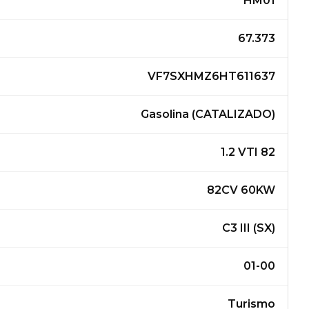
HM01
67.373
VF7SXHMZ6HT611637
Gasolina (CATALIZADO)
1.2 VTI 82
82CV 60KW
C3 III (SX)
01-00
Turismo