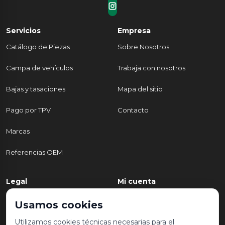
Servicios
Empresa
Catálogo de Piezas
Sobre Nosotros
Campa de vehículos
Trabaja con nosotros
Bajas y tasaciones
Mapa del sitio
Pago por TPV
Contacto
Marcas
Referencias OEM
Legal
Mi cuenta
Política de Privacidad
Mi cuenta
Usamos cookies
Aviso legal y condiciones de
Mis pedidos
Utilizamos cookies técnicas necesarias para el