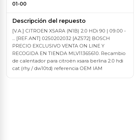
01-00
Descripción del repuesto
[V.A.] CITROEN XSARA (N1B) 2.0 HDi 90 | 09.00 -
... [REF.ANT] 0250202032 [AZ572] BOSCH
PRECIO EXCLUSIVO VENTA ON LINE Y
RECOGIDA EN TIENDA MLV11365610. Recambio
de calentador para citroën xsara berlina 2.0 hdi
cat (rhy / dw10td) referencia OEM IAM