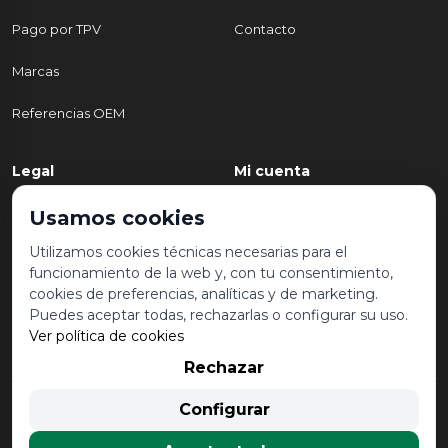
Pago por TPV
Contacto
Marcas
Referencias OEM
Legal
Mi cuenta
Política de Privacidad
Mi cuenta
Usamos cookies
Aviso legal y condiciones de
Mis pedidos
Utilizamos cookies técnicas necesarias para el
uso
funcionamiento de la web y, con tu consentimiento,
Lista de deseos
cookies de preferencias, analíticas y de marketing.
Política de Cookies
Puedes aceptar todas, rechazarlas o configurar su uso.
Ver política de cookies
Rechazar
© 2026 Desguace Malvarrosa. Todos los derechos reservados |
Configurar
Desarrollado por
Seintosoft