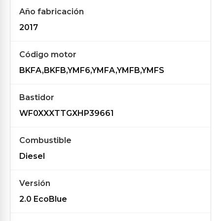
Año fabricación
2017
Código motor
BKFA,BKFB,YMF6,YMFA,YMFB,YMFS
Bastidor
WF0XXXTTGXHP39661
Combustible
Diesel
Versión
2.0 EcoBlue