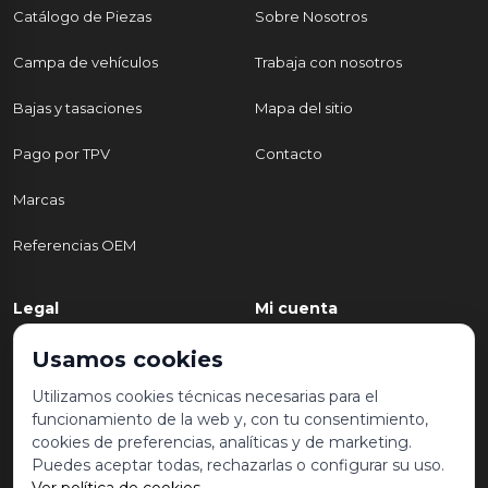
Catálogo de Piezas
Sobre Nosotros
Campa de vehículos
Trabaja con nosotros
Bajas y tasaciones
Mapa del sitio
Pago por TPV
Contacto
Marcas
Referencias OEM
Legal
Mi cuenta
Política de Privacidad
Mi cuenta
Usamos cookies
Aviso legal y condiciones de
Mis pedidos
Utilizamos cookies técnicas necesarias para el
uso
funcionamiento de la web y, con tu consentimiento,
Lista de deseos
cookies de preferencias, analíticas y de marketing.
Política de Cookies
Puedes aceptar todas, rechazarlas o configurar su uso.