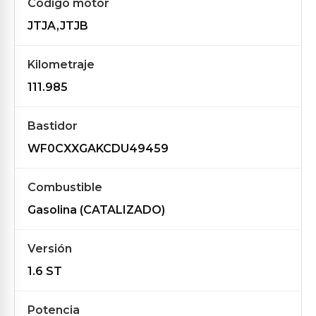
Código motor
JTJA,JTJB
Kilometraje
111.985
Bastidor
WF0CXXGAKCDU49459
Combustible
Gasolina (CATALIZADO)
Versión
1.6 ST
Potencia