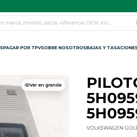
OS
PAGAR POR TPV
SOBRE NOSOTROS
BAJAS Y TASACIONE
PILOT
Ver en grande
5H095
5H095
VOLKSWAGEN GOLF VII