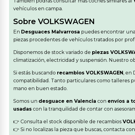
También podrás consultar más coches similares al
vehículos en campa.
Sobre VOLKSWAGEN
En
Desguaces Malvarrosa
puedes encontrar una
piezas procedentes de vehículos tratados por profe
Disponemos de stock variado de
piezas VOLKSW
climatización, electricidad y suspensión. Nuestro 
Si estás buscando
recambios VOLKSWAGEN
, en
compatibilidad. Tanto particulares como talleres p
mano en buen estado.
Somos un
desguace en Valencia
con
envíos a t
usadas
con la tranquilidad de contar con asesoram
👉 Consulta el stock disponible de recambios
VOL
👉 Si no localizas la pieza que buscas, contacta co