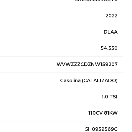
2022
DLAA
54.550
WVWZZZCDZNW159207
Gasolina (CATALIZADO)
1.0 TSI
110CV 81KW
5H0959569C