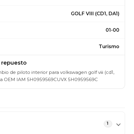
GOLF VIII (CD1, DA1)
01-00
Turismo
l repuesto
o de piloto interior para volkswagen golf viii (cd1,
rencia OEM IAM 5H0959569CUVX 5H0959569C
1