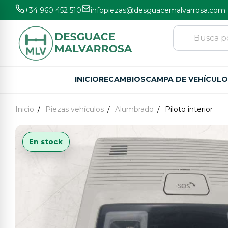
+34 960 452 510
infopiezas@desguacemalvarrosa.com
INICIO
RECAMBIOS
CAMPA DE VEHÍCUL
Inicio
Piezas vehículos
Alumbrado
Piloto interior
En stock