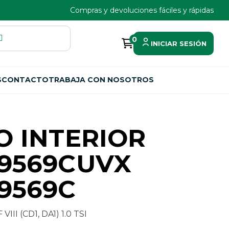
Compras y devoluciones fáciles y rápidas
0
INICIAR SESIÓN
S
CONTACTO
TRABAJA CON NOSOTROS
O INTERIOR
9569CUVX
9569C
I (CD1, DA1) 1.0 TSI