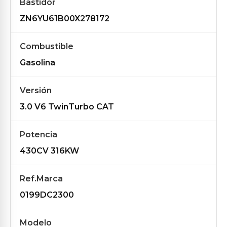
Bastidor
ZN6YU61B00X278172
Combustible
Gasolina
Versión
3.0 V6 TwinTurbo CAT
Potencia
430CV 316KW
Ref.Marca
0199DC2300
Modelo