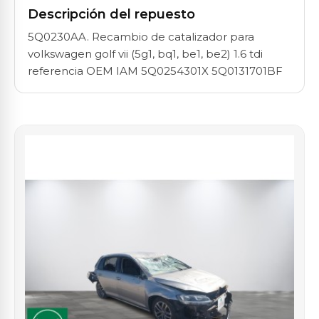
Descripción del repuesto
5Q0230AA. Recambio de catalizador para
volkswagen golf vii (5g1, bq1, be1, be2) 1.6 tdi
referencia OEM IAM 5Q0254301X 5Q0131701BF