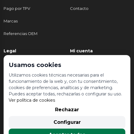
Pago por TPV
Contacto
Marcas
Referencias OEM
Legal
Mi cuenta
Política de Privacidad
Mi cuenta
Usamos cookies
Aviso legal y condiciones de
Mis pedidos
Utilizamos cookies técnicas necesarias para el
uso
funcionamiento de la web y, con tu consentimiento,
Lista de deseos
cookies de preferencias, analíticas y de marketing.
Política de Cookies
Puedes aceptar todas, rechazarlas o configurar su uso.
Ver política de cookies
Rechazar
© 2026 Desguace Malvarrosa. Todos los derechos reservados |
Configurar
Desarrollado por
Seintosoft