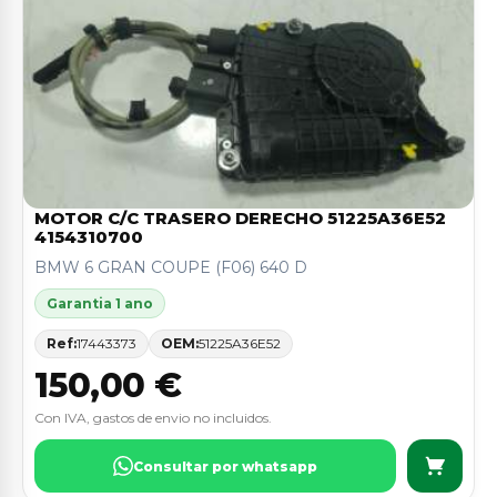
MOTOR C/C TRASERO DERECHO 51225A36E52
4154310700
BMW 6 GRAN COUPE (F06) 640 D
Garantia 1 ano
Ref:
17443373
OEM:
51225A36E52
150,00 €
Con IVA, gastos de envio no incluidos.
Consultar por whatsapp