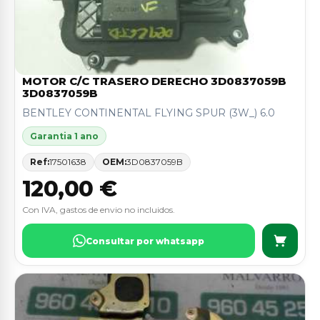
MOTOR C/C TRASERO DERECHO 3D0837059B
3D0837059B
BENTLEY CONTINENTAL FLYING SPUR (3W_) 6.0
Garantia 1 ano
Ref:
17501638
OEM:
3D0837059B
120,00 €
Con IVA, gastos de envio no incluidos.
Consultar por whatsapp