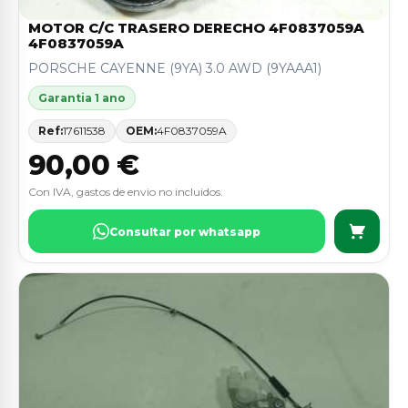
MOTOR C/C TRASERO DERECHO 4F0837059A
4F0837059A
PORSCHE CAYENNE (9YA) 3.0 AWD (9YAAA1)
Garantia 1 ano
Ref:
17611538
OEM:
4F0837059A
90,00 €
Con IVA, gastos de envio no incluidos.
Consultar por whatsapp