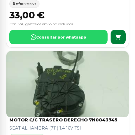
Ref:
16975558
33,00 €
Con IVA, gastos de envio no incluidos.
Consultar por whatsapp
MOTOR C/C TRASERO DERECHO 7N0843745
SEAT ALHAMBRA (711) 1.4 16V TSI