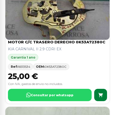
MOTOR C/C TRASERO DERECHO 0K53A72380C
KIA CARNIVAL II 2.9 CDRI EX
Garantia 1 ano
Ref:
16513534
OEM:
0K53A72380C
25,00 €
Con IVA, gastos de envio no incluidos.
Consultar por whatsapp