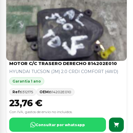
MOTOR C/C TRASERO DERECHO 814202E010
HYUNDAI TUCSON (JM) 2.0 CRDI COMFORT (4WD)
Garantia 1 ano
Ref:
9312175
OEM:
814202E010
23,76 €
Con IVA, gastos de envio no incluidos.
Consultar por whatsapp