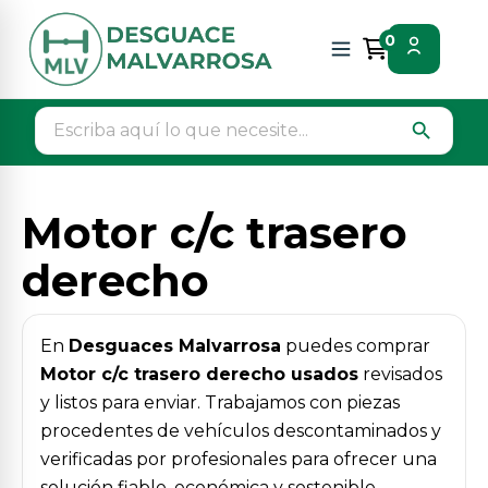
Inicio
Piezas vehículos
Electricidad
0
Motor c/c trasero derecho
search
Motor c/c trasero
derecho
En
Desguaces Malvarrosa
puedes comprar
Motor c/c trasero derecho usados
revisados
y listos para enviar. Trabajamos con piezas
procedentes de vehículos descontaminados y
verificadas por profesionales para ofrecer una
solución fiable, económica y sostenible.