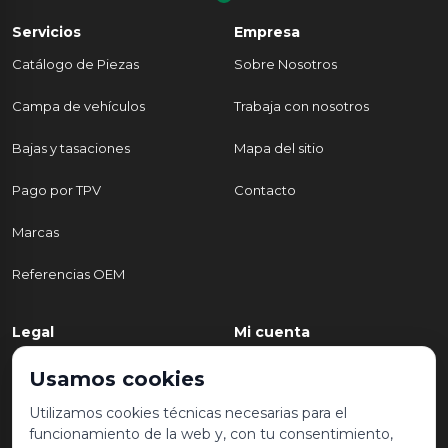
Servicios
Empresa
Catálogo de Piezas
Sobre Nosotros
Campa de vehículos
Trabaja con nosotros
Bajas y tasaciones
Mapa del sitio
Pago por TPV
Contacto
Marcas
Referencias OEM
Legal
Mi cuenta
Política de Privacidad
Mi cuenta
Usamos cookies
Aviso legal y condiciones de
Mis pedidos
Utilizamos cookies técnicas necesarias para el
uso
funcionamiento de la web y, con tu consentimiento,