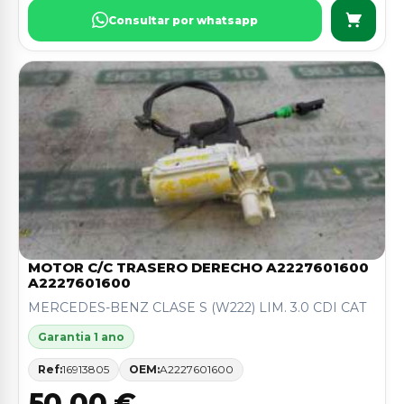
Consultar por whatsapp
MOTOR C/C TRASERO DERECHO A2227601600
A2227601600
MERCEDES-BENZ CLASE S (W222) LIM. 3.0 CDI CAT
Garantia 1 ano
Ref:
16913805
OEM:
A2227601600
50,00 €