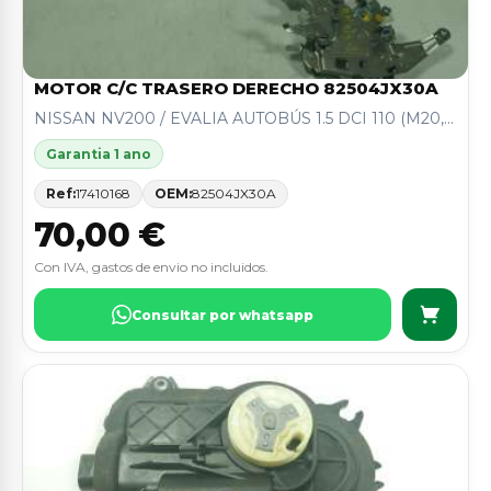
MOTOR C/C TRASERO DERECHO 82504JX30A
NISSAN NV200 / EVALIA AUTOBÚS 1.5 DCI 110 (M20,...
Garantia 1 ano
Ref:
17410168
OEM:
82504JX30A
70,00 €
Con IVA, gastos de envio no incluidos.
Consultar por whatsapp