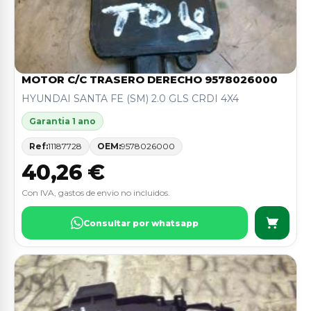
MOTOR C/C TRASERO DERECHO 9578026000
HYUNDAI SANTA FE (SM) 2.0 GLS CRDI 4X4
Garantia 1 ano
Ref:
11187728
OEM:
9578026000
40,26 €
Con IVA, gastos de envio no incluidos.
Consultar por whatsapp