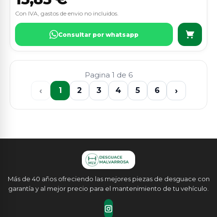
Con IVA, gastos de envio no incluidos.
Consultar por whatsapp
Pagina 1 de 6
‹
›
1
2
3
4
5
6
Más de 40 años ofreciendo las mejores piezas de desguace con
garantía y al mejor precio para el mantenimiento de tu vehículo.