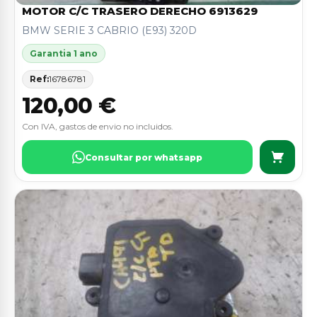
MOTOR C/C TRASERO DERECHO 6913629
BMW SERIE 3 CABRIO (E93) 320D
Garantia 1 ano
Ref:
16786781
120,00 €
Con IVA, gastos de envio no incluidos.
Consultar por whatsapp