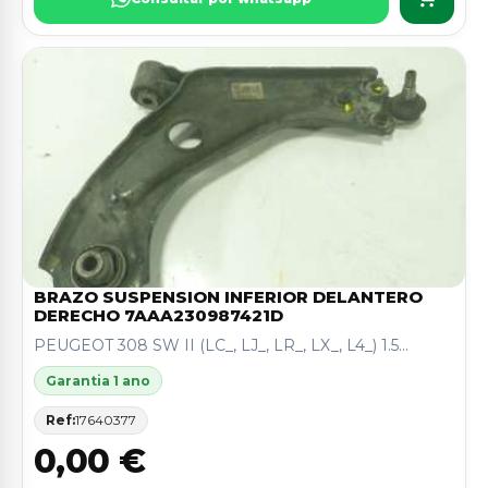
BRAZO SUSPENSION INFERIOR DELANTERO
DERECHO 7AAA230987421D
PEUGEOT 308 SW II (LC_, LJ_, LR_, LX_, L4_) 1.5...
Garantia 1 ano
Ref:
17640377
0,00 €