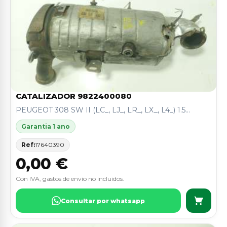
CATALIZADOR 9822400080
PEUGEOT 308 SW II (LC_, LJ_, LR_, LX_, L4_) 1.5...
Garantia 1 ano
Ref:
17640390
0,00 €
Con IVA, gastos de envio no incluidos.
Consultar por whatsapp