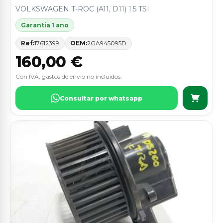
VOLKSWAGEN T-ROC (A11, D11) 1.5 TSI
Garantia 1 ano
Ref:
17612399
OEM:
2GA945095D
160,00 €
Con IVA, gastos de envio no incluidos.
Consultar por whatsapp