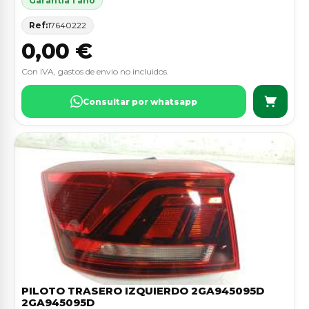
Garantia 1 ano
Ref:
17640222
0,00 €
Con IVA, gastos de envio no incluidos.
Consultar por whatsapp
PILOTO TRASERO IZQUIERDO 2GA945095D
2GA945095D