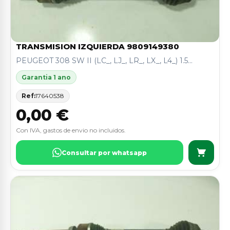
TRANSMISION IZQUIERDA 9809149380
PEUGEOT 308 SW II (LC_, LJ_, LR_, LX_, L4_) 1.5...
Garantia 1 ano
Ref:
17640538
0,00 €
Con IVA, gastos de envio no incluidos.
Consultar por whatsapp