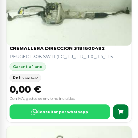
CREMALLERA DIRECCION 3181600482
PEUGEOT 308 SW II (LC_, LJ_, LR_, LX_, L4_) 1.5...
Garantia 1 ano
Ref:
17640412
0,00 €
Con IVA, gastos de envio no incluidos.
Consultar por whatsapp