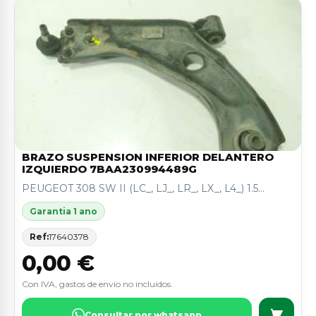
BRAZO SUSPENSION INFERIOR DELANTERO
IZQUIERDO 7BAA230994489G
PEUGEOT 308 SW II (LC_, LJ_, LR_, LX_, L4_) 1.5...
Garantia 1 ano
Ref:
17640378
0,00 €
Con IVA, gastos de envio no incluidos.
Consultar por whatsapp