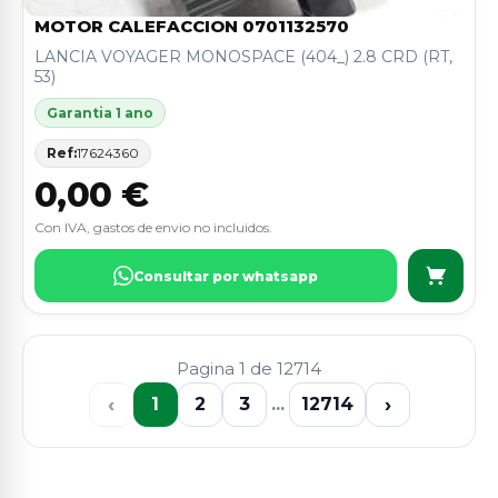
MOTOR CALEFACCION 0701132570
LANCIA VOYAGER MONOSPACE (404_) 2.8 CRD (RT,
53)
Garantia 1 ano
Ref:
17624360
0,00 €
Con IVA, gastos de envio no incluidos.
Consultar por whatsapp
Pagina 1 de 12714
‹
›
1
2
3
...
12714