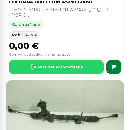
COLUMNA DIRECCION 4525002R60
TOYOTA COROLLA STATION WAGON (_E21_) 1.8
HYBRID...
Garantia 1 ano
Ref:
17642064
0,00 €
Con IVA, gastos de envio no incluidos.
Consultar por whatsapp