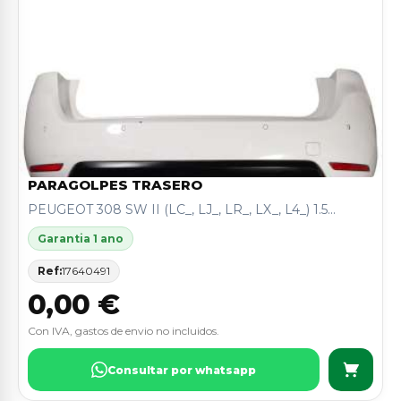
PARAGOLPES TRASERO
PEUGEOT 308 SW II (LC_, LJ_, LR_, LX_, L4_) 1.5...
Garantia 1 ano
Ref:
17640491
0,00 €
Con IVA, gastos de envio no incluidos.
Consultar por whatsapp