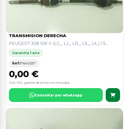
TRANSMISION DERECHA
PEUGEOT 308 SW II (LC_, LJ_, LR_, LX_, L4_) 1.5...
Garantia 1 ano
Ref:
17640537
0,00 €
Con IVA, gastos de envio no incluidos.
Consultar por whatsapp