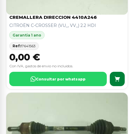
CREMALLERA DIRECCION 4410A246
CITROËN C-CROSSER (VU_, VV_) 2.2 HDI
Garantia 1 ano
Ref:
17641563
0,00 €
Con IVA, gastos de envio no incluidos.
Consultar por whatsapp