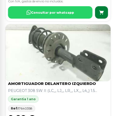
Con IVA, gastos de envio no incluidos.
Consultar por whatsapp
AMORTIGUADOR DELANTERO IZQUIERDO
PEUGEOT 308 SW II (LC_, LJ_, LR_, LX_, L4_) 1.5...
Garantia 1 ano
Ref:
17640358