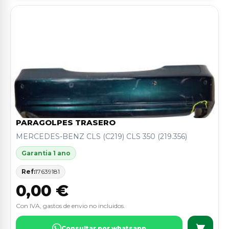
PARAGOLPES TRASERO
MERCEDES-BENZ CLS (C219) CLS 350 (219.356)
Garantia 1 ano
Ref:
17639181
0,00 €
Con IVA, gastos de envio no incluidos.
Consultar por whatsapp