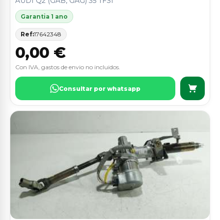
AUDI Q2 (GAB, GAG) 35 TFSI
Garantia 1 ano
Ref:
17642348
0,00 €
Con IVA, gastos de envio no incluidos.
Consultar por whatsapp