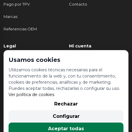
Pago por TPV
Contacto
Marcas
Referencias OEM
Legal
Mi cuenta
Política de Privacidad
Mi cuenta
Usamos cookies
Aviso legal y condiciones de
Mis pedidos
Utilizamos cookies técnicas necesarias para el
uso
funcionamiento de la web y, con tu consentimiento,
Lista de deseos
cookies de preferencias, analíticas y de marketing.
Política de Cookies
Puedes aceptar todas, rechazarlas o configurar su uso.
Ver política de cookies
Rechazar
© 2026 Desguace Malvarrosa. Todos los derechos reservados |
Configurar
Desarrollado por
Seintosoft
Aceptar todas