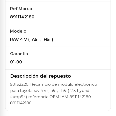
Ref.Marca
8911142180
Modelo
RAV 4 V (_A5_, _H5_)
Garantia
01-00
Descripción del repuesto
50152220. Recambio de modulo electronico
para toyota rav 4 v (_a5_, _h5_) 2.5 hybrid
(axap54) referencia OEM IAM 8911142180
8911142180