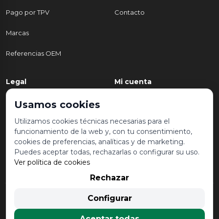
Pago por TPV
Contacto
Marcas
Referencias OEM
Legal
Mi cuenta
Política de Privacidad
Mi cuenta
Usamos cookies
Aviso legal y condiciones de
Mis pedidos
Utilizamos cookies técnicas necesarias para el
uso
funcionamiento de la web y, con tu consentimiento,
Lista de deseos
cookies de preferencias, analíticas y de marketing.
Política de Cookies
Puedes aceptar todas, rechazarlas o configurar su uso.
Ver política de cookies
Rechazar
© 2026 Desguace Malvarrosa. Todos los derechos reservados |
Configurar
Desarrollado por
Seintosoft
Aceptar todas