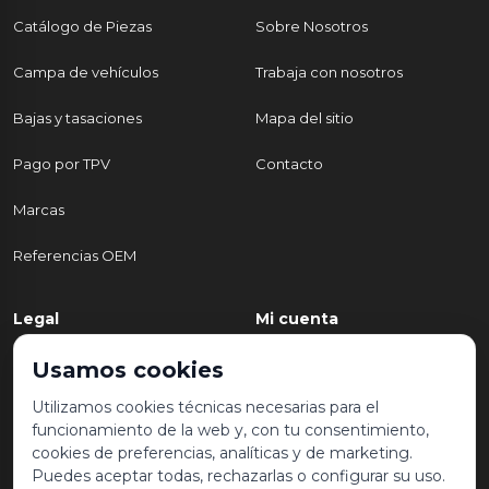
Catálogo de Piezas
Sobre Nosotros
Campa de vehículos
Trabaja con nosotros
Bajas y tasaciones
Mapa del sitio
Pago por TPV
Contacto
Marcas
Referencias OEM
Legal
Mi cuenta
Política de Privacidad
Mi cuenta
Usamos cookies
Aviso legal y condiciones de
Mis pedidos
Utilizamos cookies técnicas necesarias para el
uso
funcionamiento de la web y, con tu consentimiento,
Lista de deseos
cookies de preferencias, analíticas y de marketing.
Política de Cookies
Puedes aceptar todas, rechazarlas o configurar su uso.