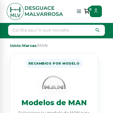
0
search
Inicio
/
Marcas
/
MAN
RECAMBIOS POR MODELO
Modelos de MAN
Selecciona tu modelo de MAN para