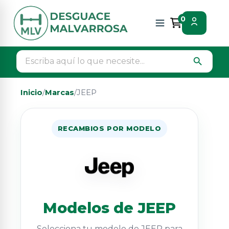
0
search
Inicio
/
Marcas
/
JEEP
RECAMBIOS POR MODELO
Modelos de JEEP
Selecciona tu modelo de JEEP para