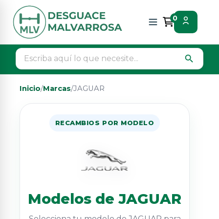
0
search
Inicio
/
Marcas
/
JAGUAR
RECAMBIOS POR MODELO
Modelos de JAGUAR
Selecciona tu modelo de JAGUAR para