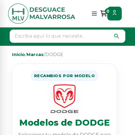
0
search
Inicio
/
Marcas
/
DODGE
RECAMBIOS POR MODELO
Modelos de DODGE
Selecciona tu modelo de DODGE para