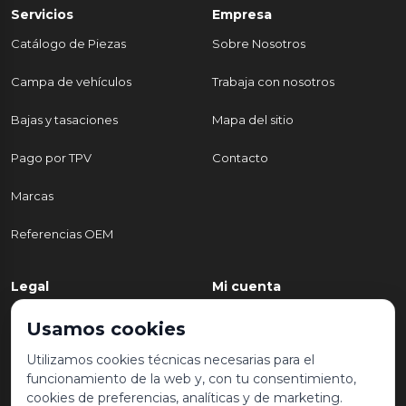
Servicios
Empresa
Catálogo de Piezas
Sobre Nosotros
Campa de vehículos
Trabaja con nosotros
Bajas y tasaciones
Mapa del sitio
Pago por TPV
Contacto
Marcas
Referencias OEM
Legal
Mi cuenta
Política de Privacidad
Mi cuenta
Usamos cookies
Aviso legal y condiciones de
Mis pedidos
Utilizamos cookies técnicas necesarias para el
uso
funcionamiento de la web y, con tu consentimiento,
Lista de deseos
cookies de preferencias, analíticas y de marketing.