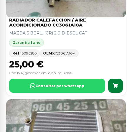
RADIADOR CALEFACCION / AIRE
ACONDICIONADO CC3061A10A
MAZDA 5 BERL. (CR) 2.0 DIESEL CAT
Garantia 1 ano
Ref:
16096285
OEM:
CC3061A10A
25,00 €
Con IVA, gastos de envio no incluidos.
Consultar por whatsapp