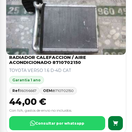
RADIADOR CALEFACCION / AIRE
ACONDICIONADO 8710702150
TOYOTA VERSO 1.6 D-4D CAT
Garantia 1 ano
Ref:
16096667
OEM:
8710702150
44,00 €
Con IVA, gastos de envio no incluidos.
Consultar por whatsapp