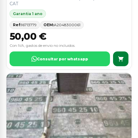
CAT
Garantia 1 ano
Ref:
16713779
OEM:
A2048300061
50,00 €
Con IVA, gastos de envio no incluidos.
Consultar por whatsapp