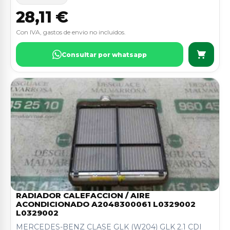
28,11 €
Con IVA, gastos de envio no incluidos.
Consultar por whatsapp
RADIADOR CALEFACCION / AIRE
ACONDICIONADO A2048300061 L0329002
L0329002
MERCEDES-BENZ CLASE GLK (W204) GLK 2.1 CDI