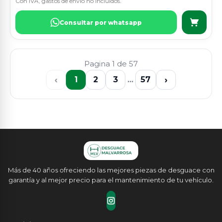
Con IVA, gastos de envio no incluidos.
Consultar por whatsapp
Pagina 1 de 57
‹
›
1
2
3
...
57
Más de 40 años ofreciendo las mejores piezas de desguace con
garantía y al mejor precio para el mantenimiento de tu vehículo.