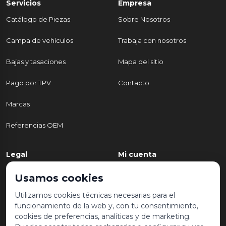
Servicios
Empresa
Catálogo de Piezas
Sobre Nosotros
Campa de vehículos
Trabaja con nosotros
Bajas y tasaciones
Mapa del sitio
Pago por TPV
Contacto
Marcas
Referencias OEM
Legal
Mi cuenta
Política de Privacidad
Mi cuenta
Usamos cookies
Aviso legal y condiciones de
Mis pedidos
Utilizamos cookies técnicas necesarias para el
uso
funcionamiento de la web y, con tu consentimiento,
Lista de deseos
cookies de preferencias, analíticas y de marketing.