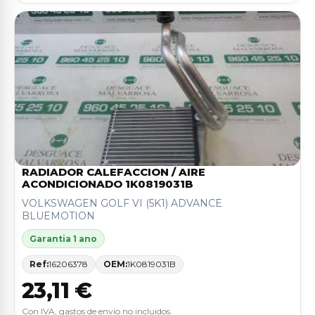
RADIADOR CALEFACCION / AIRE
ACONDICIONADO 1K0819031B
VOLKSWAGEN GOLF VI (5K1) ADVANCE
BLUEMOTION
Garantia 1 ano
Ref:
16206378
OEM:
1K0819031B
23,11 €
Con IVA, gastos de envio no incluidos.