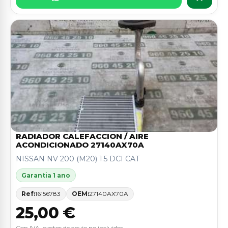
RADIADOR CALEFACCION / AIRE
ACONDICIONADO 27140AX70A
NISSAN NV 200 (M20) 1.5 DCI CAT
Garantia 1 ano
Ref:
16156783
OEM:
27140AX70A
25,00 €
Con IVA, gastos de envio no incluidos.