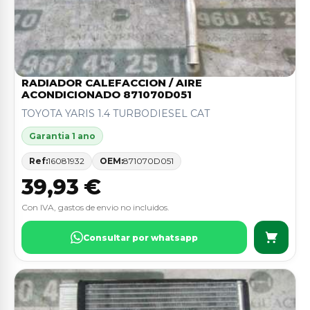
RADIADOR CALEFACCION / AIRE
ACONDICIONADO 871070D051
TOYOTA YARIS 1.4 TURBODIESEL CAT
Garantia 1 ano
Ref:
16081932
OEM:
871070D051
39,93 €
Con IVA, gastos de envio no incluidos.
Consultar por whatsapp