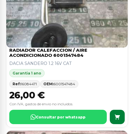
RADIADOR CALEFACCION / AIRE
ACONDICIONADO 6001547484
DACIA SANDERO 1.2 16V CAT
Garantia 1 ano
Ref:
16084471
OEM:
6001547484
26,00 €
Con IVA, gastos de envio no incluidos.
Consultar por whatsapp