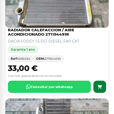
RADIADOR CALEFACCION / AIRE
ACONDICIONADO 271154491R
DACIA LODGY 1.5 DCI DIESEL FAP CAT
Garantia 1 ano
Ref:
16159264
OEM:
271154491R
33,00 €
Con IVA, gastos de envio no incluidos.
Consultar por whatsapp