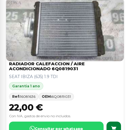
RADIADOR CALEFACCION / AIRE
ACONDICIONADO 6Q0819031
SEAT IBIZA (6J5) 1.9 TDI
Garantia 1 ano
Ref:
16081636
OEM:
6Q0819031
22,00 €
Con IVA, gastos de envio no incluidos.
Consultar por whatsapp