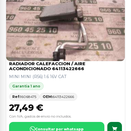
RADIADOR CALEFACCION / AIRE
ACONDICIONADO 64113422666
MINI MINI (R56) 1.6 16V CAT
Garantia 1 ano
Ref:
16068475
OEM:
64113422666
27,49 €
Con IVA, gastos de envio no incluidos.
Consultar por whatsapp