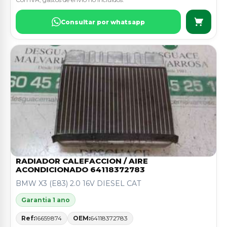
Consultar por whatsapp
RADIADOR CALEFACCION / AIRE
ACONDICIONADO 64118372783
BMW X3 (E83) 2.0 16V DIESEL CAT
Garantia 1 ano
Ref:
16659874
OEM:
64118372783