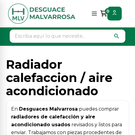
Inicio
Piezas vehículos
Climatizacion
0
Radiador calefaccion / aire acondicionado
search
Radiador
calefaccion / aire
acondicionado
En
Desguaces Malvarrosa
puedes comprar
radiadores de calefacción y aire
acondicionado usados
revisados y listos para
enviar. Trabajamos con piezas procedentes de