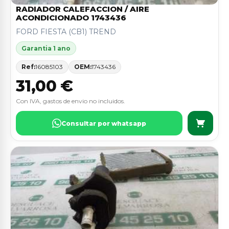
RADIADOR CALEFACCION / AIRE
ACONDICIONADO 1743436
FORD FIESTA (CB1) TREND
Garantia 1 ano
Ref:
16085103
OEM:
1743436
31,00 €
Con IVA, gastos de envio no incluidos.
Consultar por whatsapp