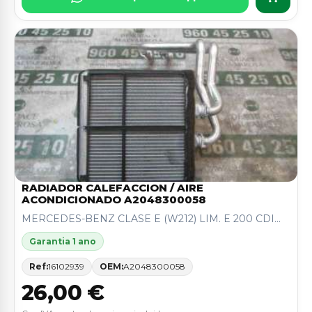
RADIADOR CALEFACCION / AIRE
ACONDICIONADO A2048300058
MERCEDES-BENZ CLASE E (W212) LIM. E 200 CDI...
Garantia 1 ano
Ref:
16102939
OEM:
A2048300058
26,00 €