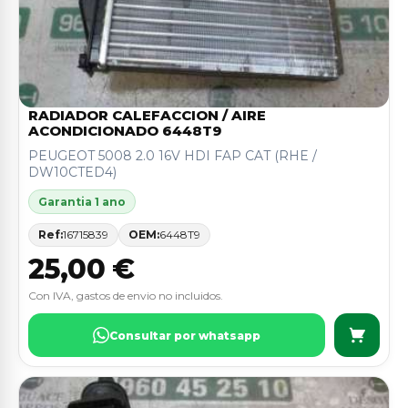
RADIADOR CALEFACCION / AIRE
ACONDICIONADO 6448T9
PEUGEOT 5008 2.0 16V HDI FAP CAT (RHE /
DW10CTED4)
Garantia 1 ano
Ref:
16715839
OEM:
6448T9
25,00 €
Con IVA, gastos de envio no incluidos.
Consultar por whatsapp