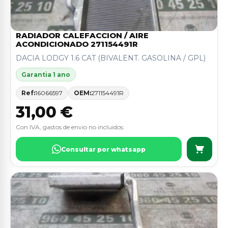
RADIADOR CALEFACCION / AIRE
ACONDICIONADO 271154491R
DACIA LODGY 1.6 CAT (BIVALENT. GASOLINA / GPL)
Garantia 1 ano
Ref:
16066597
OEM:
271154491R
31,00 €
Con IVA, gastos de envio no incluidos.
Consultar por whatsapp