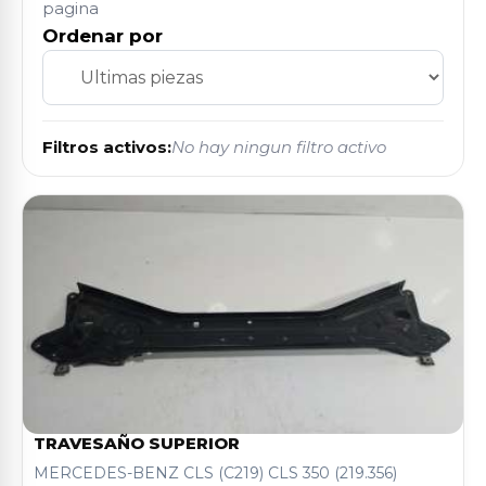
pagina
Ordenar por
Filtros activos:
No hay ningun filtro activo
TRAVESAÑO SUPERIOR
MERCEDES-BENZ CLS (C219) CLS 350 (219.356)