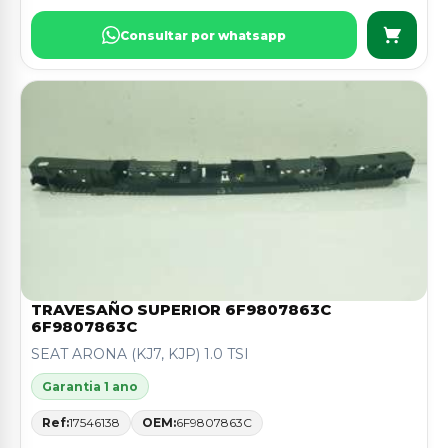
Consultar por whatsapp
TRAVESAÑO SUPERIOR 6F9807863C
6F9807863C
SEAT ARONA (KJ7, KJP) 1.0 TSI
Garantia 1 ano
Ref:
17546138
OEM:
6F9807863C