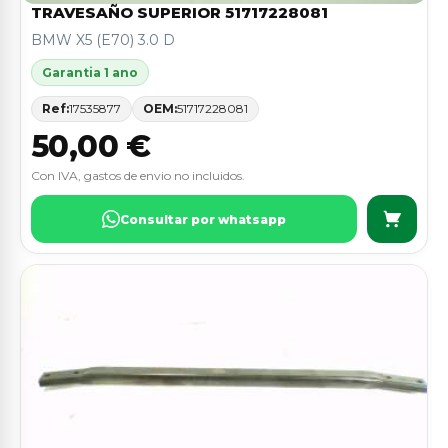
TRAVESAÑO SUPERIOR 51717228081
BMW X5 (E70) 3.0 D
Garantia 1 ano
Ref:
17535877
OEM:
51717228081
50,00 €
Con IVA, gastos de envio no incluidos.
Consultar por whatsapp