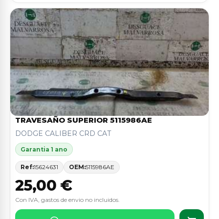
TRAVESAÑO SUPERIOR 5115986AE
DODGE CALIBER CRD CAT
Garantia 1 ano
Ref:
15624631
OEM:
5115986AE
25,00 €
Con IVA, gastos de envio no incluidos.