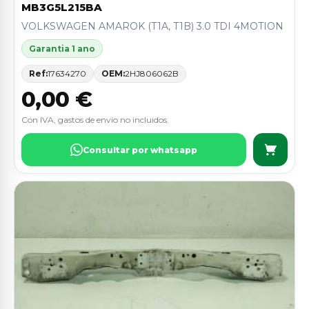
MB3G5L215BA
VOLKSWAGEN AMAROK (T1A, T1B) 3.0 TDI 4MOTION
Garantia 1 ano
Ref:
17634270
OEM:
2HJ806062B
0,00 €
Con IVA, gastos de envio no incluidos.
Consultar por whatsapp