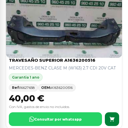
TRAVESAÑO SUPERIOR A1636200516
MERCEDES-BENZ CLASE M (W163) 2.7 CDI 20V CAT
Garantia 1 ano
Ref:
16627658
OEM:
A1636200516
40,00 €
Con IVA, gastos de envio no incluidos.
Consultar por whatsapp