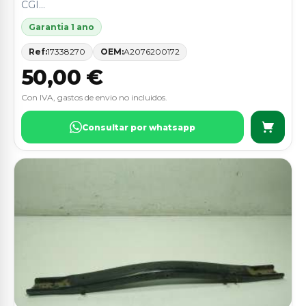
CGI...
Garantia 1 ano
Ref:
17338270
OEM:
A2076200172
50,00 €
Con IVA, gastos de envio no incluidos.
Consultar por whatsapp