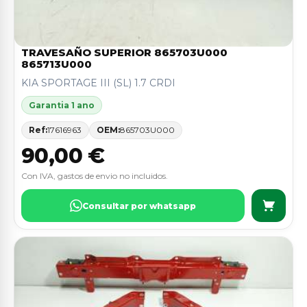
TRAVESAÑO SUPERIOR 865703U000
865713U000
KIA SPORTAGE III (SL) 1.7 CRDI
Garantia 1 ano
Ref:
17616963
OEM:
865703U000
90,00 €
Con IVA, gastos de envio no incluidos.
Consultar por whatsapp