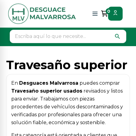
Inicio
Piezas vehículos
Carroceria frontal
0
Travesaño superior
search
Travesaño superior
En
Desguaces Malvarrosa
puedes comprar
Travesaño superior usados
revisados y listos
para enviar. Trabajamos con piezas
procedentes de vehículos descontaminados y
verificadas por profesionales para ofrecer una
solución fiable, económica y sostenible.
Esta categoría está orientada a clientes que