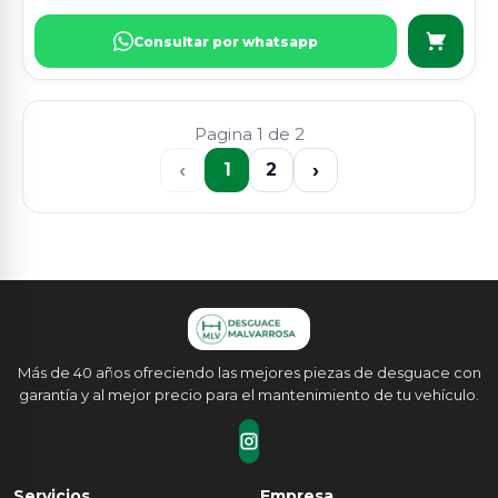
Consultar por whatsapp
Pagina 1 de 2
‹
›
1
2
Más de 40 años ofreciendo las mejores piezas de desguace con
garantía y al mejor precio para el mantenimiento de tu vehículo.
Servicios
Empresa