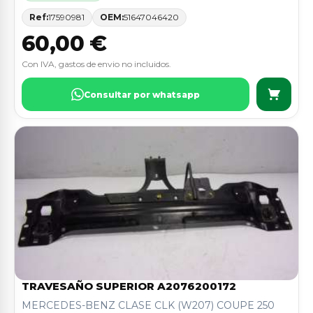
Ref:
17590981
OEM:
51647046420
60,00 €
Con IVA, gastos de envio no incluidos.
Consultar por whatsapp
TRAVESAÑO SUPERIOR A2076200172
MERCEDES-BENZ CLASE CLK (W207) COUPE 250