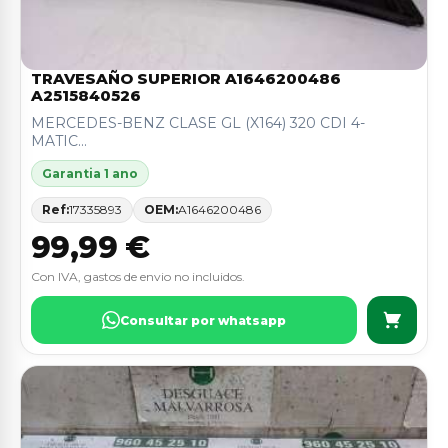
TRAVESAÑO SUPERIOR A1646200486
A2515840526
MERCEDES-BENZ CLASE GL (X164) 320 CDI 4-
MATIC...
Garantia 1 ano
Ref:
17335893
OEM:
A1646200486
99,99 €
Con IVA, gastos de envio no incluidos.
Consultar por whatsapp