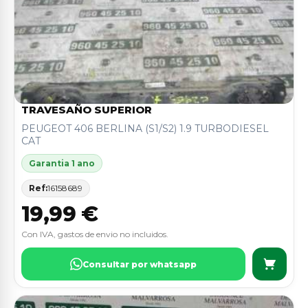
TRAVESAÑO SUPERIOR
PEUGEOT 406 BERLINA (S1/S2) 1.9 TURBODIESEL
CAT
Garantia 1 ano
Ref:
16158689
19,99 €
Con IVA, gastos de envio no incluidos.
Consultar por whatsapp