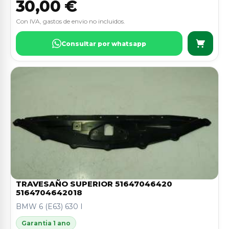
30,00 €
Con IVA, gastos de envio no incluidos.
Consultar por whatsapp
TRAVESAÑO SUPERIOR 51647046420
5164704642018
BMW 6 (E63) 630 I
Garantia 1 ano