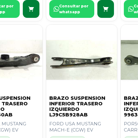
tar por
Consultar por
C
pp
whatsapp
w
USPENSION
BRAZO SUSPENSION
BRAZ
R TRASERO
INFERIOR TRASERO
INFE
DO
IZQUIERDO
IZQU
30AB
LJ9C5B928AB
9963
A MUSTANG
FORD USA MUSTANG
PORSC
CGW) EV
MACH-E (CGW) EV
CARR