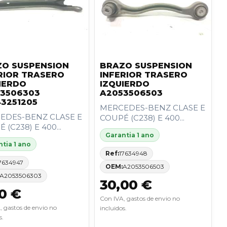
O SUSPENSION
BRAZO SUSPENSION
RIOR TRASERO
INFERIOR TRASERO
IERDO
IZQUIERDO
3506303
A2053506503
3251205
MERCEDES-BENZ CLASE E
EDES-BENZ CLASE E
COUPÉ (C238) E 400...
 (C238) E 400...
Garantia 1 ano
tia 1 ano
Ref:
17634948
7634947
OEM:
A2053506503
A2053506303
30,00 €
0 €
Con IVA, gastos de envio no
, gastos de envio no
incluidos.
s.