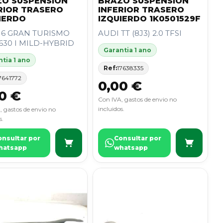
O SUSPENSION
BRAZO SUSPENSION
RIOR TRASERO
INFERIOR TRASERO
IERDO
IZQUIERDO 1K0501529F
6 GRAN TURISMO
AUDI TT (8J3) 2.0 TFSI
 630 I MILD-HYBRID
Garantia 1 ano
tia 1 ano
Ref:
17638335
7641772
0,00 €
0 €
Con IVA, gastos de envio no
incluidos.
, gastos de envio no
s.
onsultar por
Consultar por
hatsapp
whatsapp