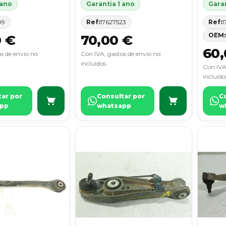
 ano
Garantia 1 ano
Garan
09
Ref:
17627523
Ref:
1
OEM:
0 €
70,00 €
60,
s de envio no
Con IVA, gastos de envio no
incluidos.
Con IVA
incluido
tar por
Consultar por
C
pp
whatsapp
w