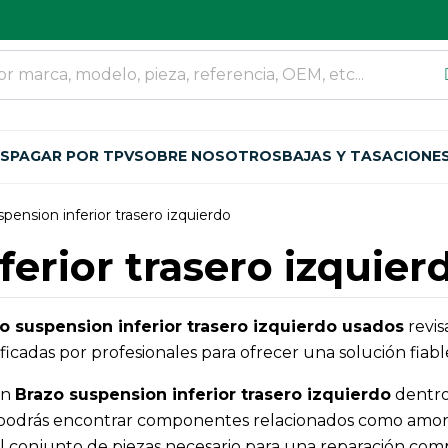
OS
PAGAR POR TPV
SOBRE NOSOTROS
BAJAS Y TASACIONE
pension inferior trasero izquierdo
erior trasero izquier
o suspension inferior trasero izquierdo usados
revis
cadas por profesionales para ofrecer una solución fiable
an
Brazo suspension inferior trasero izquierdo
dentro 
podrás encontrar componentes relacionados como amortig
 el conjunto de piezas necesario para una reparación com