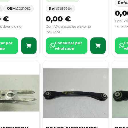
Ref:
1
1
OEM:
2021052
Ref:
17639964
0,0
0 €
0,00 €
Con IVA
incluido
s de envio no
Con IVA, gastos de envio no
incluidos.
tar por
Consultar por
C
pp
whatsapp
w