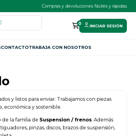
Compras y devoluciones fáciles y rápidas
0
INICIAR SESIÓN
S
CONTACTO
TRABAJA CON NOSOTROS
do
ados y listos para enviar. Trabajamos con piezas
, económica y sostenible.
de la familia de
Suspension / frenos
. Además
uadores, pinzas, discos, brazos de suspensión,
pleta.