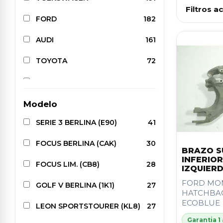
Filtros ac
FORD
182
AUDI
161
TOYOTA
72
HYUNDAI
57
PEUGEOT
51
Modelo
SERIE 3 BERLINA (E90)
41
SEAT
51
FOCUS BERLINA (CAK)
30
KIA
49
BRAZO S
INFERIO
FOCUS LIM. (CB8)
28
CUPRA
47
IZQUIER
FORD MO
GOLF V BERLINA (1K1)
27
OPEL
47
HATCHBACK
ECOBLUE
LEON SPORTSTOURER (KL8)
27
PORSCHE
42
Garantia 1