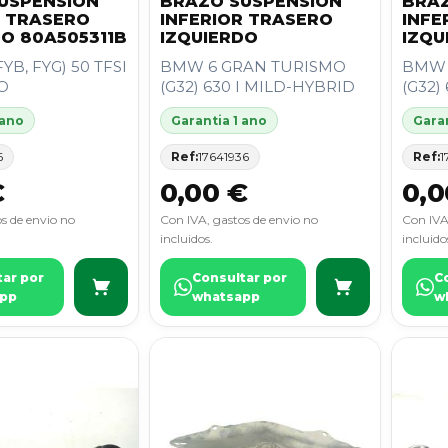
USPENSION
BRAZO SUSPENSION
BRAZ
R TRASERO
INFERIOR TRASERO
INFE
DO 80A505311B
IZQUIERDO
IZQU
YB, FYG) 50 TFSI
BMW 6 GRAN TURISMO
BMW 
O
(G32) 630 I MILD-HYBRID
(G32)
 ano
Garantia 1 ano
Garan
6
Ref:
17641936
Ref:
1
€
0,00 €
0,0
s de envio no
Con IVA, gastos de envio no
Con IVA
incluidos.
incluido
tar por
Consultar por
C
pp
whatsapp
w