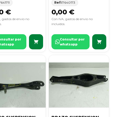
7641711
Ref:
17640173
0 €
0,00 €
, gastos de envio no
Con IVA, gastos de envio no
s.
incluidos.
onsultar por
Consultar por
hatsapp
whatsapp