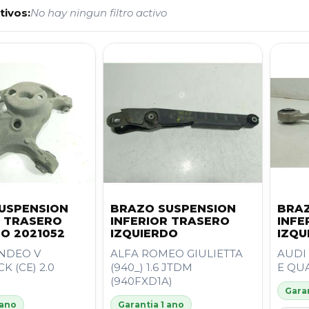
tivos:
No hay ningun filtro activo
USPENSION
BRAZO SUSPENSION
BRAZ
R TRASERO
INFERIOR TRASERO
INFE
DO 2021052
IZQUIERDO
IZQU
NDEO V
ALFA ROMEO GIULIETTA
AUDI 
 (CE) 2.0
(940_) 1.6 JTDM
E QU
(940FXD1A)
Garan
 ano
Garantia 1 ano