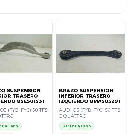
O SUSPENSION
BRAZO SUSPENSION
RIOR TRASERO
INFERIOR TRASERO
IERDO 85E501531
IZQUIERDO 8MA505291
Q5 (FYB, FYG) 50 TFSI
AUDI Q5 (FYB, FYG) 50 TFSI
ATTRO
E QUATTRO
tia 1 ano
Garantia 1 ano