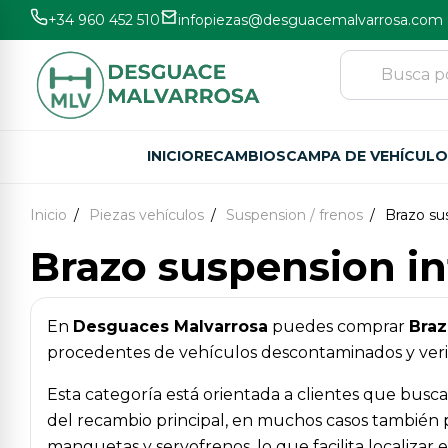
+34 960 452 510
infopiezas@desguacemalvarrosa.com
INICIO
RECAMBIOS
CAMPA DE VEHÍCUL
Inicio
Piezas vehículos
Suspension / frenos
Brazo sus
Brazo suspension inf
En
Desguaces Malvarrosa
puedes comprar
Braz
procedentes de vehículos descontaminados y verifi
Esta categoría está orientada a clientes que busc
del recambio principal, en muchos casos también 
manguetas y servofrenos, lo que facilita localizar