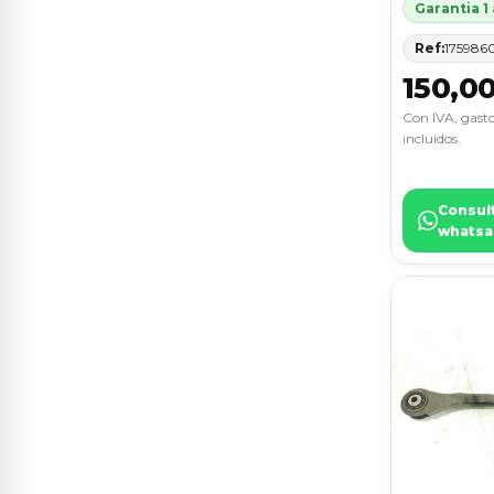
5 (G30, F90)
9
Garantia 1
Ref:
175986
CAYENNE (TYP 9PA)
9
150,0
CLASE E (W210) BERLINA
9
Con IVA, gasto
incluidos.
CLASE S (W221) BERLINA
9
KUGA (CBV)
9
Consul
whatsa
VECTRA C BERLINA
9
X6 (G06, F96)
9
YETI
9
8 Coupé (G15, F92)
8
A5 SPORTBACK (8T)
8
ALTEA XL (5P5)
8