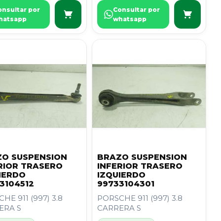
onsultar por
Consultar por
hatsapp
whatsapp
O SUSPENSION
BRAZO SUSPENSION
RIOR TRASERO
INFERIOR TRASERO
IERDO
IZQUIERDO
3104512
99733104301
HE 911 (997) 3.8
PORSCHE 911 (997) 3.8
ERA S
CARRERA S