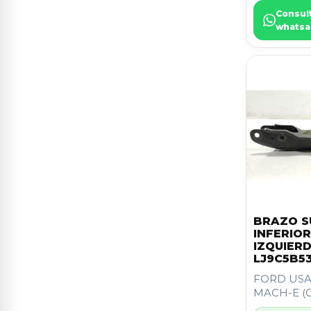
TATA
2
Consul
CLASE CL (W215) COUPE
10
whatsa
CADILLAC
1
CLASE CLS (W219)
10
DACIA
1
CLASE SLK (W170) ROADSTER
10
FERRARI
1
FOCUS LIM.
10
MATRIX (FC)
10
TUCSON
10
X3 (E83)
10
BRAZO S
3 (F30, F80)
9
INFERIO
IZQUIER
3 (G20, G80, G28)
9
LJ9C5B5
FORD US
4 Coupé (G22, G82)
9
MACH-E (