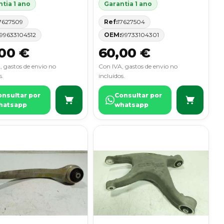
tia 1 ano
Garantia 1 ano
7627509
Ref:
17627504
99633104512
OEM:
99733104301
00 €
60,00 €
, gastos de envio no
Con IVA, gastos de envio no
s.
incluidos.
onsultar por
Consultar por
hatsapp
whatsapp