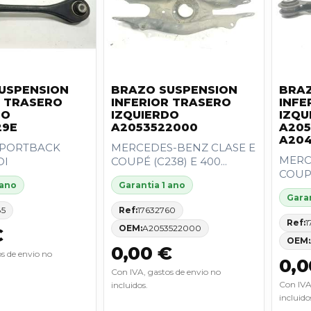
USPENSION
BRAZO SUSPENSION
BRAZ
R TRASERO
INFERIOR TRASERO
INFE
DO
IZQUIERDO
IZQU
29E
A2053522000
A205
A204
SPORTBACK
MERCEDES-BENZ CLASE E
MERC
DI
COUPÉ (C238) E 400...
COUPÉ
 ano
Garantia 1 ano
Garan
85
Ref:
17632760
Ref:
1
OEM:
A2053522000
€
OEM:
0,00 €
s de envio no
0,0
Con IVA, gastos de envio no
Con IVA
incluidos.
incluido