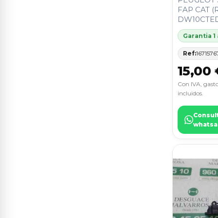
ALTEA (5P1)
8
FAP CAT (
DW10CTE
C4 LIM.
8
Garantia 1
FABIA (5J2 )
8
Ref:
1671576
KANGOO
8
15,00 
MEGANE II BERLINA 5P
8
Con IVA, gasto
incluidos.
MEGANE III BERLINA 5 P
8
Consul
whatsa
MINI (R50,R53)
8
NV 200 (M20)
8
307 BREAK / SW (S1)
7
AURIS
7
C4 CACTUS
7