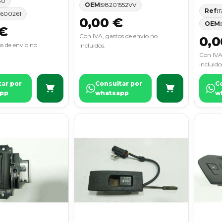
80
OEM:
98201552VV
Ref:
1
600261
0,00 €
OEM:
 €
Con IVA, gastos de envio no
0,0
s de envio no
incluidos.
Con IVA
incluido
tar por
Consultar por
C
pp
whatsapp
w