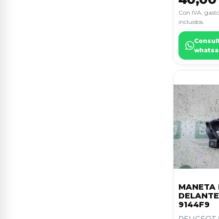
PUNTO BERLINA (188)
10
TESLA
1
Con IVA, gasto
incluidos.
306 BERLINA 3/4/5 PUERTAS
9
(S2)
Consul
whatsa
406 BERLINA (S1/S2)
9
C2
9
C4 GRAND PICASSO
9
CLASE C (W203) BERLINA
9
KA (CCQ)
9
MINI (R56)
9
SCENIC II
9
MANETA 
DELANTE
SERIE 3 BERLINA (E36)
9
9144F9
PEUGEOT 5