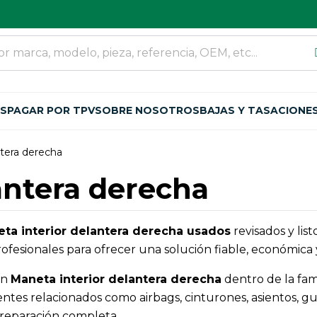
OS
PAGAR POR TPV
SOBRE NOSOTROS
BAJAS Y TASACIONE
ntera derecha
antera derecha
ta interior delantera derecha usados
revisados y lis
fesionales para ofrecer una solución fiable, económica y
an
Maneta interior delantera derecha
dentro de la fam
 relacionados como airbags, cinturones, asientos, guar
 reparación completa.