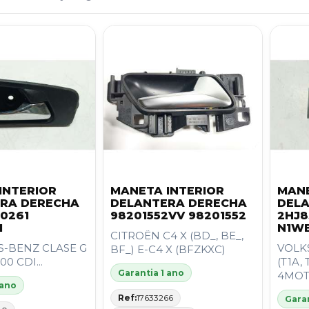
INTERIOR
MANETA INTERIOR
MANE
RA DERECHA
DELANTERA DERECHA
DEL
0261
98201552VV 98201552
2HJ8
1
N1W
CITROËN C4 X (BD_, BE_,
-BENZ CLASE G
VOLK
BF_) E-C4 X (BFZKXC)
00 CDI...
(T1A, 
Garantia 1 ano
4MOT
 ano
Ref:
17633266
Garan