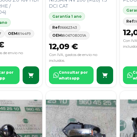
RHE /
DCI CAT
Garan
D4)
Garantia 1 ano
Ref:
1
 ano
Ref:
16662343
12,
7
OEM:
9144F9
OEM:
80670BJ01A
Con IVA
€
12,09 €
incluido
s de envio no
Con IVA, gastos de envio no
incluidos.
tar por
Consultar por
C
pp
whatsapp
w