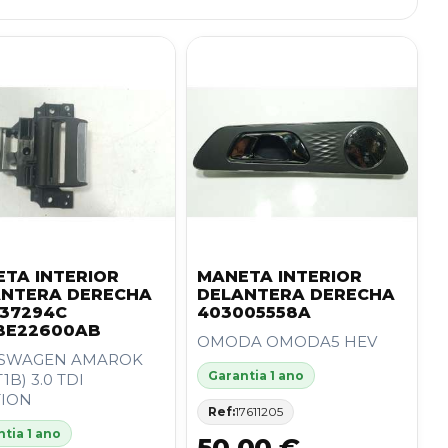
TA INTERIOR
MANETA INTERIOR
ANTERA DERECHA
DELANTERA DERECHA
37294C
403005558A
BE22600AB
OMODA OMODA5 HEV
SWAGEN AMAROK
Garantia 1 ano
T1B) 3.0 TDI
ION
Ref:
17611205
tia 1 ano
50,00 €