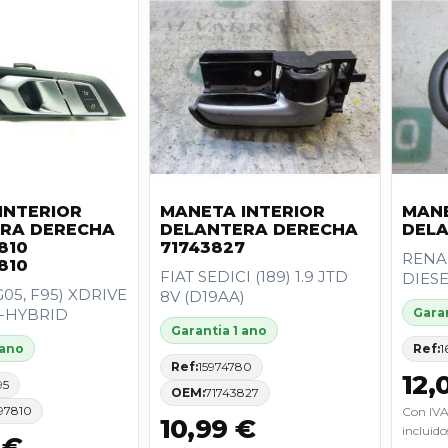
INTERIOR
MANETA INTERIOR
MANE
RA DERECHA
DELANTERA DERECHA
DEL
810
71743827
RENAU
810
FIAT SEDICI (189) 1.9 JTD
DIES
05, F95) XDRIVE
8V (D19AA)
D-HYBRID
Garan
Garantia 1 ano
 ano
Ref:
1
Ref:
15974780
12,
95
OEM:
71743827
997810
Con IVA
10,99 €
incluido
 €