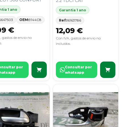
2.2 TDCI CAT
tia 1 ano
Garantia 1 ano
6647503
OEM:
9144C8
Ref:
16163786
09 €
12,09 €
, gastos de envio no
Con IVA, gastos de envio no
s.
incluidos.
onsultar por
Consultar por
hatsapp
whatsapp