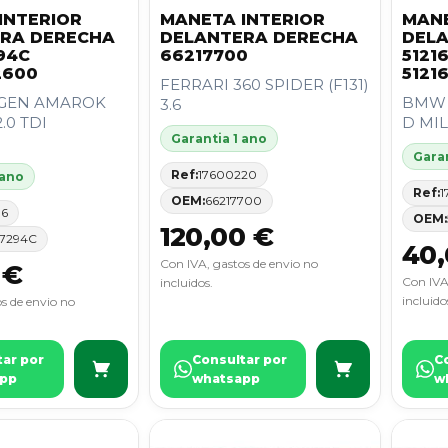
INTERIOR
MANETA INTERIOR
MANE
RA DERECHA
DELANTERA DERECHA
DEL
94C
66217700
5121
2600
5121
FERRARI 360 SPIDER (F131)
GEN AMAROK
BMW X
3.6
2.0 TDI
D MI
Garantia 1 ano
Garan
Ref:
17600220
 ano
Ref:
1
OEM:
66217700
96
OEM:
120,00 €
7294C
40,
Con IVA, gastos de envio no
 €
Con IVA
incluidos.
incluido
s de envio no
tar por
Consultar por
C
pp
whatsapp
w