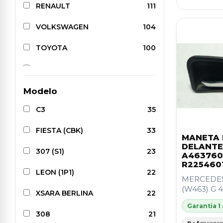
RENAULT
111
VOLKSWAGEN
104
TOYOTA
100
SEAT
86
FIAT
82
Modelo
C3
35
NISSAN
77
FIESTA (CBK)
33
OPEL
71
MANETA 
DELANTE
307 (S1)
23
MERCEDES-BENZ
70
A463760
R225460
LEON (1P1)
22
AUDI
60
MERCEDES
(W463) G 4
XSARA BERLINA
22
BMW
53
Garantia 1
308
21
HONDA
30