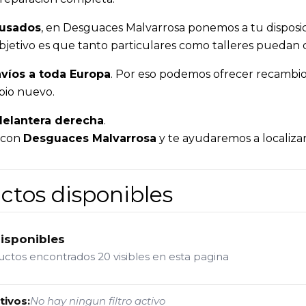
 usados
, en Desguaces Malvarrosa ponemos a tu disposi
o objetivo es que tanto particulares como talleres pueda
víos a toda Europa
. Por eso podemos ofrecer recambios
bio nuevo.
delantera derecha
.
a con
Desguaces Malvarrosa
y te ayudaremos a localizar
ctos disponibles
disponibles
ductos encontrados
20 visibles en esta pagina
tivos:
No hay ningun filtro activo