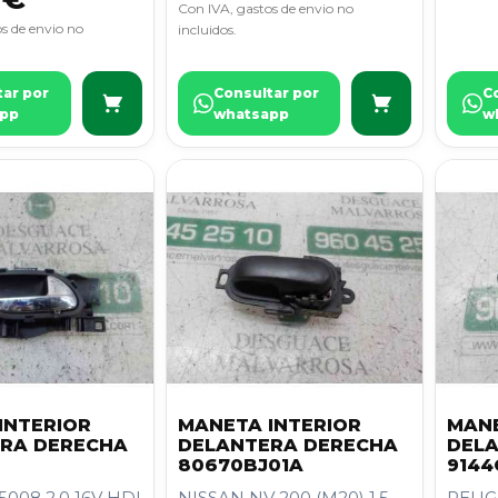
Con IVA, gastos de envio no
s de envio no
incluidos.
tar por
Consultar por
C
pp
whatsapp
w
INTERIOR
MANETA INTERIOR
MANE
RA DERECHA
DELANTERA DERECHA
DEL
80670BJ01A
9144
008 2.0 16V HDI
NISSAN NV 200 (M20) 1.5
PEUG