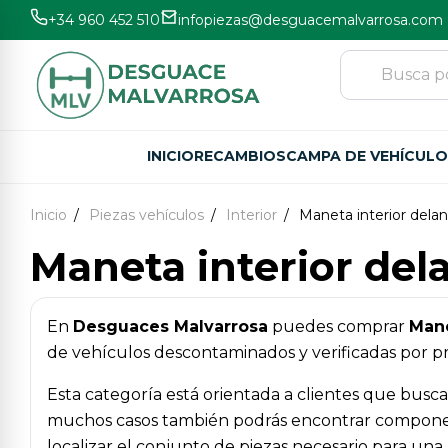
+34 960 452 510
infopiezas@desguacemalvarrosa.com
INICIO
RECAMBIOS
CAMPA DE VEHÍCUL
Inicio
Piezas vehículos
Interior
Maneta interior dela
Maneta interior del
En
Desguaces Malvarrosa
puedes comprar
Mane
de vehículos descontaminados y verificadas por pro
Esta categoría está orientada a clientes que busc
muchos casos también podrás encontrar componentes
localizar el conjunto de piezas necesario para una