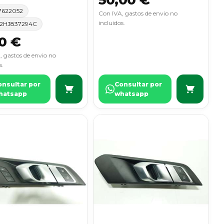
7622052
Con IVA, gastos de envio no
incluidos.
2HJ837294C
0 €
, gastos de envio no
s.
onsultar por
Consultar por
hatsapp
whatsapp