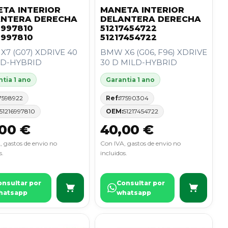
TA INTERIOR
MANETA INTERIOR
ANTERA DERECHA
DELANTERA DERECHA
6997810
51217454722
6997810
51217454722
7 (G07) XDRIVE 40
BMW X6 (G06, F96) XDRIVE
LD-HYBRID
30 D MILD-HYBRID
tia 1 ano
Garantia 1 ano
7598922
Ref:
17590304
51216997810
OEM:
51217454722
00 €
40,00 €
, gastos de envio no
Con IVA, gastos de envio no
s.
incluidos.
onsultar por
Consultar por
hatsapp
whatsapp