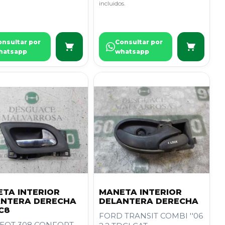
incluidos.
onsultar por
Consultar por
hatsapp
whatsapp
TA INTERIOR
MANETA INTERIOR
ANTERA DERECHA
DELANTERA DERECHA
C8
FORD TRANSIT COMBI ''06
EOT 308 CONFORT