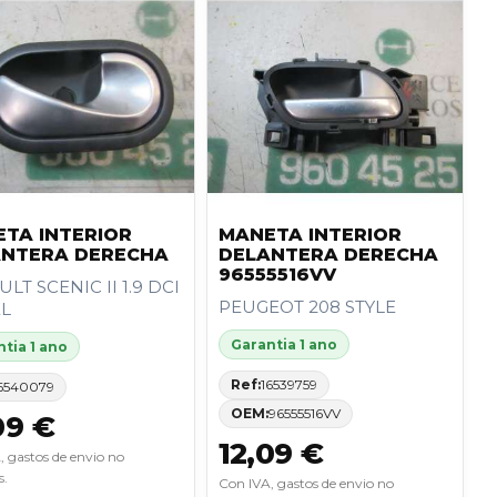
TA INTERIOR
MANETA INTERIOR
ANTERA DERECHA
DELANTERA DERECHA
96555516VV
LT SCENIC II 1.9 DCI
PEUGEOT 208 STYLE
EL
Garantia 1 ano
tia 1 ano
Ref:
16539759
6540079
OEM:
96555516VV
09 €
12,09 €
, gastos de envio no
s.
Con IVA, gastos de envio no