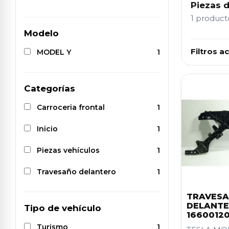
Piezas 
1 produc
Modelo
Filtros ac
MODEL Y
1
Categorías
Carroceria frontal
1
Inicio
1
Piezas vehículos
1
Travesaño delantero
1
TRAVES
DELANT
Tipo de vehículo
1660012
Turismo
1