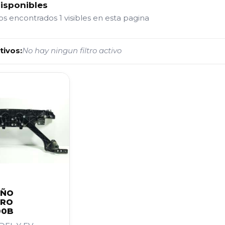
disponibles
tos encontrados
1 visibles en esta pagina
tivos:
No hay ningun filtro activo
AÑO
ERO
00B