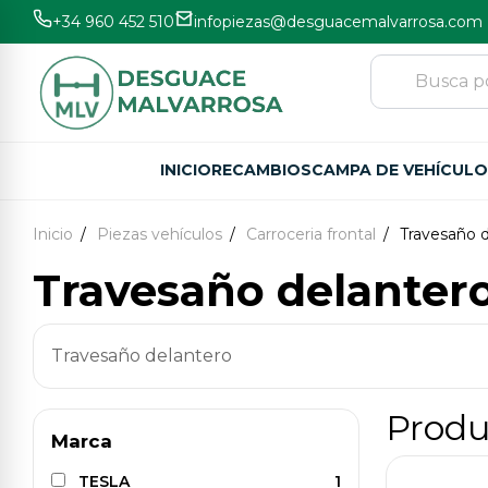
+34 960 452 510
infopiezas@desguacemalvarrosa.com
INICIO
RECAMBIOS
CAMPA DE VEHÍCUL
Inicio
Piezas vehículos
Carroceria frontal
Travesaño 
Travesaño delanter
Travesaño delantero
Produ
Marca
TESLA
1