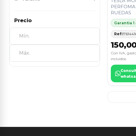
TESLA MO
PERFOMAN
RUEDAS
Precio
Garantia 1
Ref:
1761441
150,0
Con IVA, gasto
incluidos.
Consul
whatsa