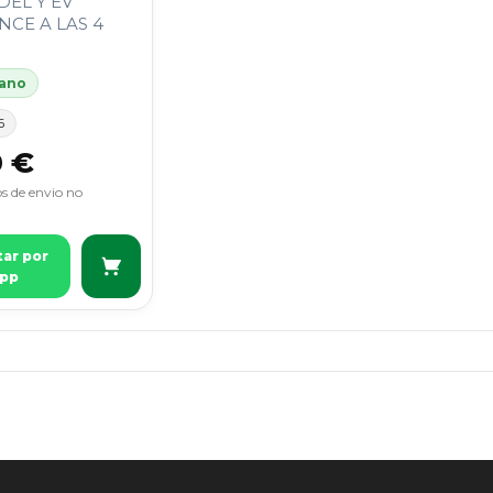
DEL Y EV
CE A LAS 4
 ano
6
0 €
s de envio no
tar por
pp