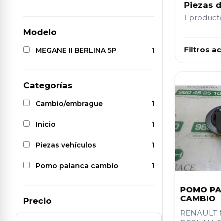
Piezas 
1 produc
Modelo
Filtros ac
MEGANE II BERLINA 5P
1
Categorías
Cambio/embrague
1
Inicio
1
Piezas vehículos
1
Pomo palanca cambio
1
POMO P
CAMBIO
Precio
RENAULT 