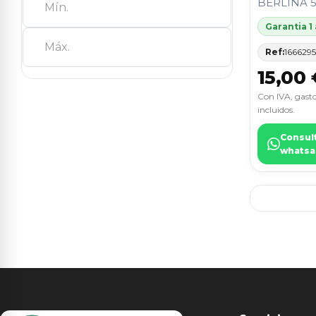
BERLINA 5
Garantia 1
Ref:
166629
15,00 
Con IVA, gasto
incluidos.
Consul
whatsa