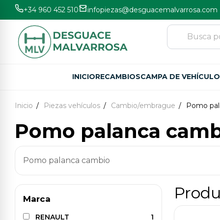
+34 960 452 510
infopiezas@desguacemalvarrosa.com
INICIO
RECAMBIOS
CAMPA DE VEHÍCUL
Inicio
Piezas vehículos
Cambio/embrague
Pomo pal
Pomo palanca camb
Pomo palanca cambio
Produ
Marca
RENAULT
1