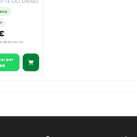
P 1.5 DCI DIESEL
 ano
59
€
s de envio no
tar por
pp