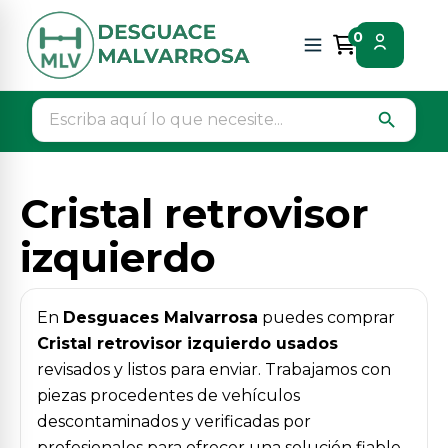
Inicio
Piezas vehículos
Carroceria laterales
0
Cristal retrovisor izquierdo
search
Cristal retrovisor
izquierdo
En
Desguaces Malvarrosa
puedes comprar
Cristal retrovisor izquierdo usados
revisados y listos para enviar. Trabajamos con
piezas procedentes de vehículos
descontaminados y verificadas por
profesionales para ofrecer una solución fiable,