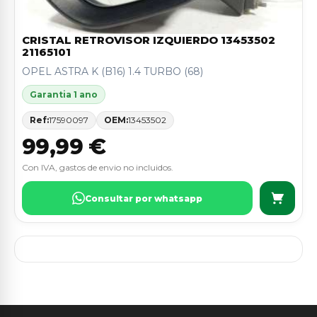
CRISTAL RETROVISOR IZQUIERDO 13453502
21165101
OPEL ASTRA K (B16) 1.4 TURBO (68)
Garantia 1 ano
Ref:
17590097
OEM:
13453502
99,99 €
Con IVA, gastos de envio no incluidos.
Consultar por whatsapp