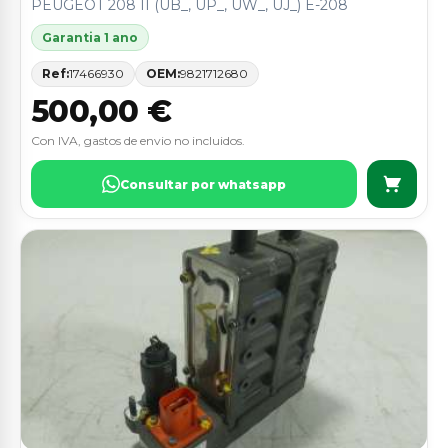
PEUGEOT 208 II (UB_, UP_, UW_, UJ_) E-208
Garantia 1 ano
Ref:
17466930
OEM:
9821712680
500,00 €
Con IVA, gastos de envio no incluidos.
Consultar por whatsapp