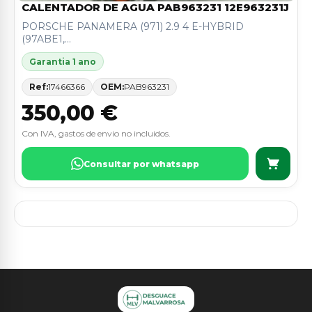
CALENTADOR DE AGUA PAB963231 12E963231J
PORSCHE PANAMERA (971) 2.9 4 E-HYBRID
(97ABE1,...
Garantia 1 ano
Ref:
17466366
OEM:
PAB963231
350,00 €
Con IVA, gastos de envio no incluidos.
Consultar por whatsapp