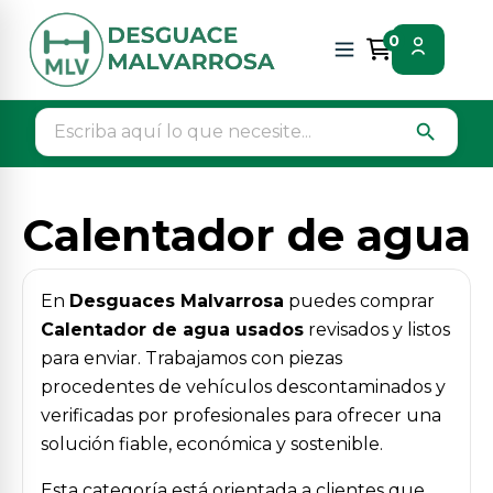
Inicio
Piezas vehículos
Climatizacion
0
Calentador de agua
search
Calentador de agua
En
Desguaces Malvarrosa
puedes comprar
Calentador de agua usados
revisados y listos
para enviar. Trabajamos con piezas
procedentes de vehículos descontaminados y
verificadas por profesionales para ofrecer una
solución fiable, económica y sostenible.
Esta categoría está orientada a clientes que