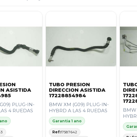
ESION
TUBO PRESION
TUBO
N ASISTIDA
DIRECCION ASISTIDA
DIRE
4985
17228854984
1722
1722
G09) PLUG-IN-
BMW XM (G09) PLUG-IN-
BMW 
LAS 4 RUEDAS
HYBRD A LAS 4 RUEDAS
HYBR
 ano
Garantia 1 ano
Garan
43
Ref:
17587642