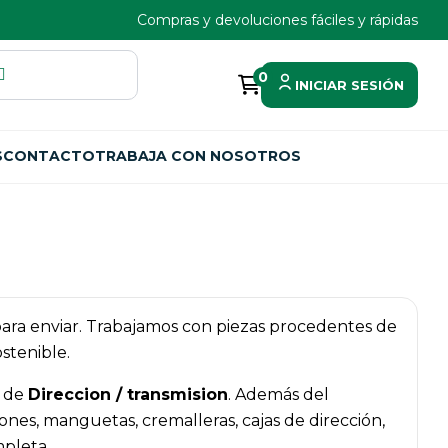
Compras y devoluciones fáciles y rápidas
0
INICIAR SESIÓN
S
CONTACTO
TRABAJA CON NOSOTROS
 para enviar. Trabajamos con piezas procedentes de
stenible.
a de
Direccion / transmision
. Además del
es, manguetas, cremalleras, cajas de dirección,
mpleta.