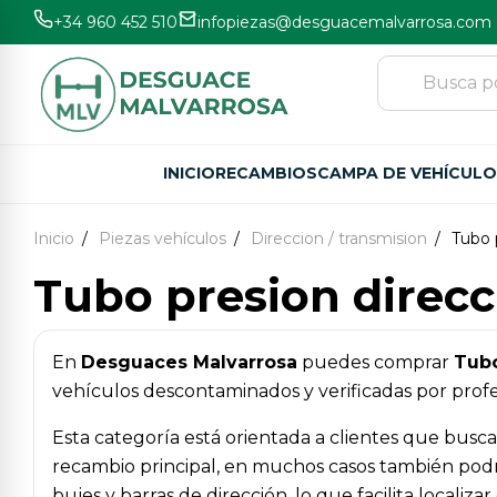
+34 960 452 510
infopiezas@desguacemalvarrosa.com
INICIO
RECAMBIOS
CAMPA DE VEHÍCUL
Inicio
Piezas vehículos
Direccion / transmision
Tubo 
Tubo presion direcc
En
Desguaces Malvarrosa
puedes comprar
Tubo
vehículos descontaminados y verificadas por profes
Esta categoría está orientada a clientes que busc
recambio principal, en muchos casos también podr
bujes y barras de dirección, lo que facilita locali