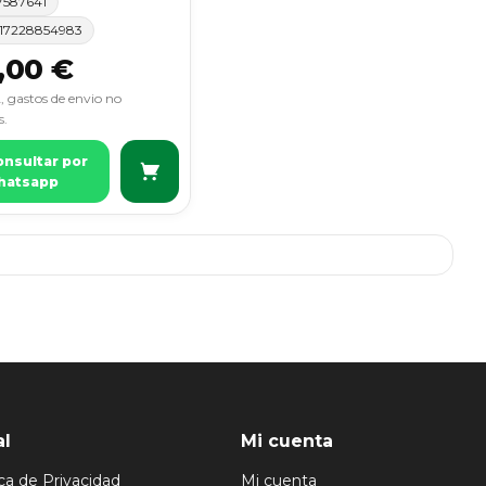
7587641
17228854983
,00 €
, gastos de envio no
s.
onsultar por
hatsapp
al
Mi cuenta
ica de Privacidad
Mi cuenta