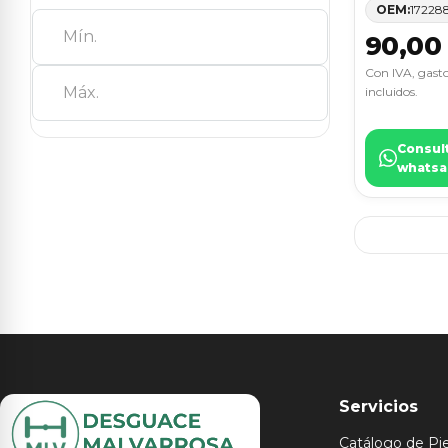
OEM:
17228
90,00
Con IVA, gasto
incluidos.
Consul
whatsa
Servicios
Catálogo de Pi