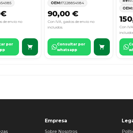
Ref:
1
854985
OEM:
17228854984
OEM:
 €
90,00 €
150
s de envio no
Con IVA, gastos de envio no
Con IVA
incluidos.
incluido
tar por
Consultar por
C
pp
whatsapp
w
Empresa
Leg
ezas
Sobre Nosotros
Polít