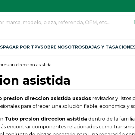
OS
PAGAR POR TPV
SOBRE NOSOTROS
BAJAS Y TASACIONE
presion direccion asistida
ion asistida
 presion direccion asistida usados
revisados y listos
ionales para ofrecer una solución fiable, económica y so
an
Tubo presion direccion asistida
dentro de la famili
ás encontrar componentes relacionados como transmision
zar el conjunto de piezas necesario para una reparación co