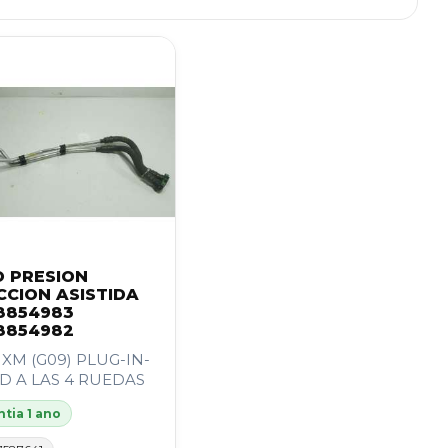
 PRESION
CCION ASISTIDA
8854983
8854982
XM (G09) PLUG-IN-
D A LAS 4 RUEDAS
tia 1 ano