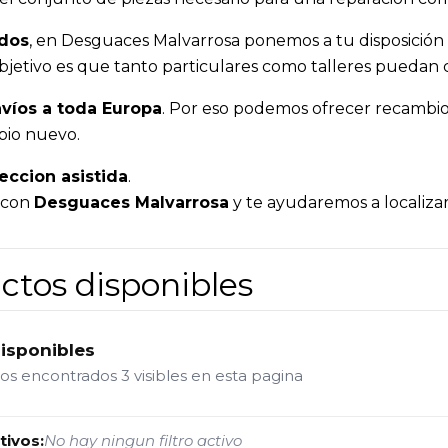
ados
, en Desguaces Malvarrosa ponemos a tu disposición
o objetivo es que tanto particulares como talleres pueda
víos a toda Europa
. Por eso podemos ofrecer recambios
bio nuevo.
eccion asistida
.
a con
Desguaces Malvarrosa
y te ayudaremos a localizar
ctos disponibles
disponibles
tos encontrados
3 visibles en esta pagina
tivos:
No hay ningun filtro activo