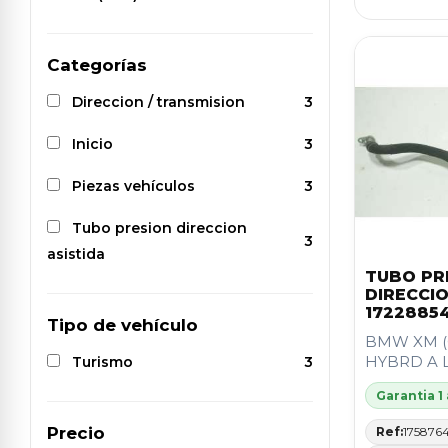
Categorías
Direccion / transmision
3
Inicio
3
Piezas vehículos
3
Tubo presion direccion
3
asistida
TUBO PR
DIRECCIO
1722885
Tipo de vehículo
BMW XM (
HYBRD A 
Turismo
3
Garantia 1
Precio
Ref:
175876