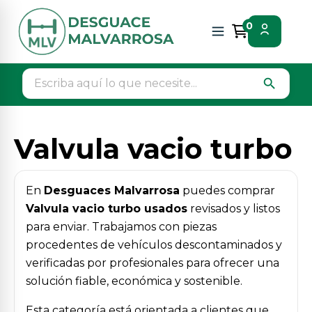
Inicio
Piezas vehículos
Motor / admision / escape
0
Valvula vacio turbo
search
Valvula vacio turbo
En
Desguaces Malvarrosa
puedes comprar
Valvula vacio turbo usados
revisados y listos
para enviar. Trabajamos con piezas
procedentes de vehículos descontaminados y
verificadas por profesionales para ofrecer una
solución fiable, económica y sostenible.
Esta categoría está orientada a clientes que