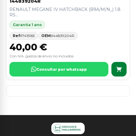
144839204R
RENAULT MEGANE IV HATCHBACK (B9A/M/N_) 1.8
RS...
Garantia 1 ano
Ref:
17415165
OEM:
144839204R
40,00 €
Con IVA, gastos de envio no incluidos.
Consultar por whatsapp