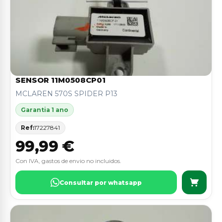
SENSOR 11M0508CP01
MCLAREN 570S SPIDER P13
Garantia 1 ano
Ref:
17227841
99,99 €
Con IVA, gastos de envio no incluidos.
Consultar por whatsapp