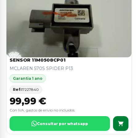
SENSOR 11M0508CP01
MCLAREN 570S SPIDER P13
Garantia 1 ano
Ref:
17227840
99,99 €
Con IVA, gastos de envio no incluidos.
Consultar por whatsapp