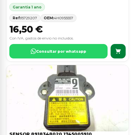
Garantia 1 ano
Ref:
15729207
OEM:
4H0955557
16,50 €
Con IVA, gastos de envio no incluidos.
Consultar por whatsapp
SENSOR 8918348020 1745005910