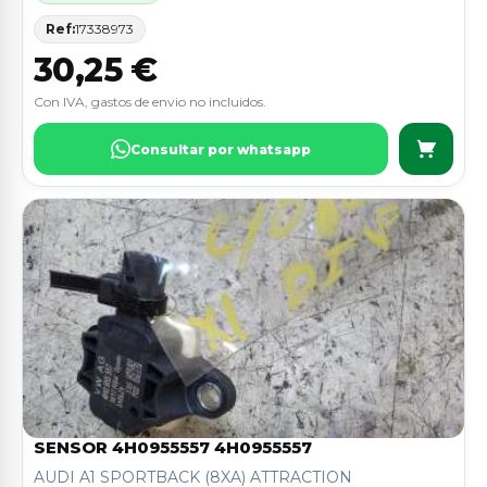
Ref:
17338973
30,25 €
Con IVA, gastos de envio no incluidos.
Consultar por whatsapp
SENSOR 4H0955557 4H0955557
AUDI A1 SPORTBACK (8XA) ATTRACTION