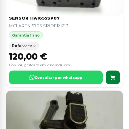
SENSOR 11A1655SP07
MCLAREN 570S SPIDER P13
Garantia 1 ano
Ref:
17227902
120,00 €
Con IVA, gastos de envio no incluidos.
Consultar por whatsapp