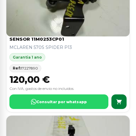
SENSOR 11M0253CP01
MCLAREN 570S SPIDER P13
Garantia 1 ano
Ref:
17227890
120,00 €
Con IVA, gastos de envio no incluidos.
Consultar por whatsapp