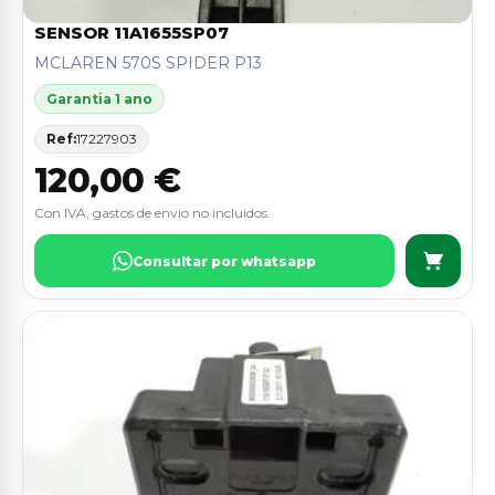
SENSOR 11A1655SP07
MCLAREN 570S SPIDER P13
Garantia 1 ano
Ref:
17227903
120,00 €
Con IVA, gastos de envio no incluidos.
Consultar por whatsapp