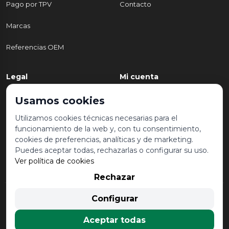
Pago por TPV
Contacto
Marcas
Referencias OEM
Legal
Mi cuenta
Política de Privacidad
Mi cuenta
Usamos cookies
Aviso legal y condiciones de
Mis pedidos
Utilizamos cookies técnicas necesarias para el
uso
funcionamiento de la web y, con tu consentimiento,
Lista de deseos
cookies de preferencias, analíticas y de marketing.
Política de Cookies
Puedes aceptar todas, rechazarlas o configurar su uso.
Ver política de cookies
Rechazar
© 2026 Desguace Malvarrosa. Todos los derechos reservados |
Configurar
Desarrollado por
Seintosoft
Aceptar todas