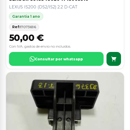
LEXUS IS200 (DS2/IS2) 2.2 D-CAT
Garantia 1 ano
Ref:
17073696
50,00 €
Con IVA, gastos de envio no incluidos.
Consultar por whatsapp