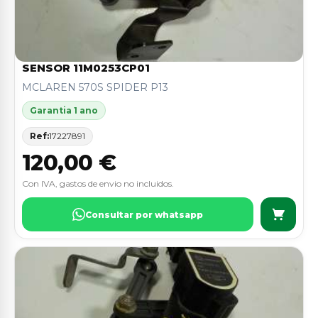
SENSOR 11M0253CP01
MCLAREN 570S SPIDER P13
Garantia 1 ano
Ref:
17227891
120,00 €
Con IVA, gastos de envio no incluidos.
Consultar por whatsapp