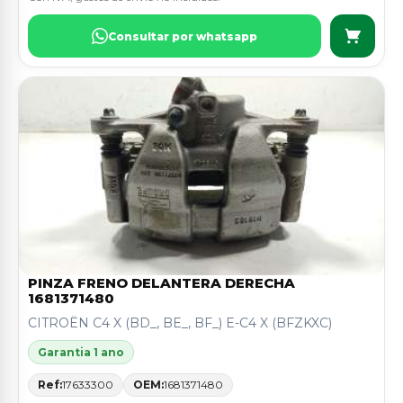
Consultar por whatsapp
PINZA FRENO DELANTERA DERECHA
1681371480
CITROËN C4 X (BD_, BE_, BF_) E-C4 X (BFZKXC)
Garantia 1 ano
Ref:
17633300
OEM:
1681371480