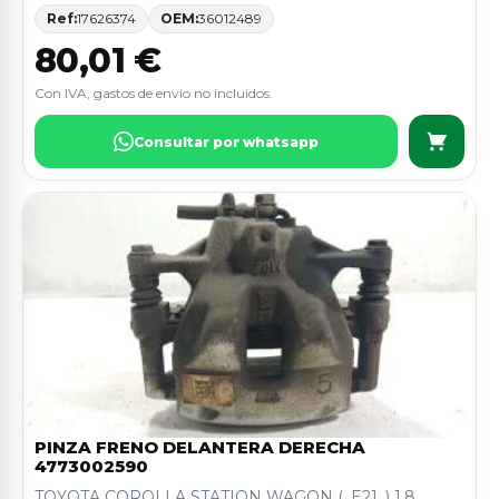
Ref:
17626374
OEM:
36012489
80,01 €
Con IVA, gastos de envio no incluidos.
Consultar por whatsapp
PINZA FRENO DELANTERA DERECHA
4773002590
TOYOTA COROLLA STATION WAGON (_E21_) 1.8