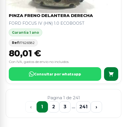
PINZA FRENO DELANTERA DERECHA
FORD FOCUS IV (HN) 1.0 ECOBOOST
Garantia 1 ano
Ref:
17626582
80,01 €
Con IVA, gastos de envio no incluidos.
Consultar por whatsapp
Pagina 1 de 241
‹
›
1
2
3
...
241