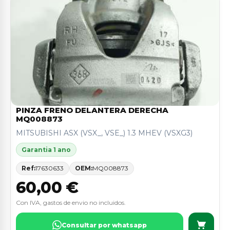
PINZA FRENO DELANTERA DERECHA
MQ008873
MITSUBISHI ASX (VSX_, VSE_) 1.3 MHEV (VSXG3)
Garantia 1 ano
Ref:
17630633
OEM:
MQ008873
60,00 €
Con IVA, gastos de envio no incluidos.
Consultar por whatsapp