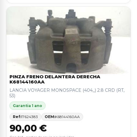
PINZA FRENO DELANTERA DERECHA
K68144160AA
LANCIA VOYAGER MONOSPACE (404_) 2.8 CRD (RT,
53)
Garantia 1 ano
Ref:
17624383
OEM:
K68144160AA
90,00 €