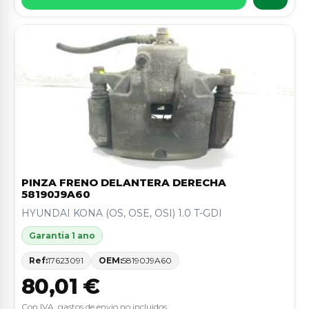
PINZA FRENO DELANTERA DERECHA
58190J9A60
HYUNDAI KONA (OS, OSE, OSI) 1.0 T-GDI
Garantia 1 ano
Ref:
17623091
OEM:
58190J9A60
80,01 €
Con IVA, gastos de envio no incluidos.