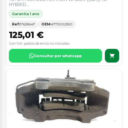
HYBRID...
Garantia 1 ano
Ref:
17628647
OEM:
4773002590
125,01 €
Con IVA, gastos de envio no incluidos.
Consultar por whatsapp