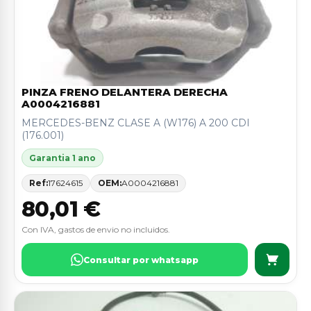
PINZA FRENO DELANTERA DERECHA
A0004216881
MERCEDES-BENZ CLASE A (W176) A 200 CDI
(176.001)
Garantia 1 ano
Ref:
17624615
OEM:
A0004216881
80,01 €
Con IVA, gastos de envio no incluidos.
Consultar por whatsapp