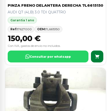
PINZA FRENO DELANTERA DERECHA 7L6615150
AUDI Q7 (4LB) 3.0 TDI QUATTRO
Garantia 1 ano
Ref:
17627000
OEM:
7L6615150
150,00 €
Con IVA, gastos de envio no incluidos.
Consultar por whatsapp