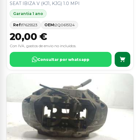
SEAT IBIZA V (KJ1, KJG) 1.0 MPI
Garantia 1 ano
Ref:
17625523
OEM:
2Q0615124
20,00 €
Con IVA, gastos de envio no incluidos.
Consultar por whatsapp