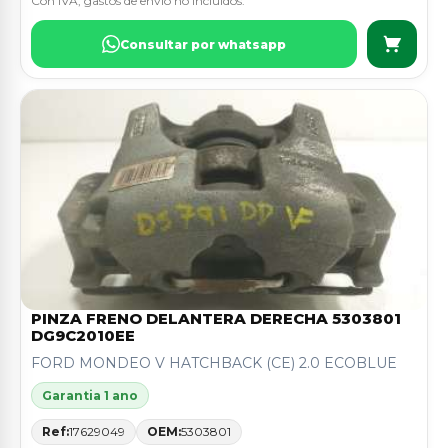
Con IVA, gastos de envio no incluidos.
Consultar por whatsapp
PINZA FRENO DELANTERA DERECHA 5303801
DG9C2010EE
FORD MONDEO V HATCHBACK (CE) 2.0 ECOBLUE
Garantia 1 ano
Ref:
17629049
OEM:
5303801