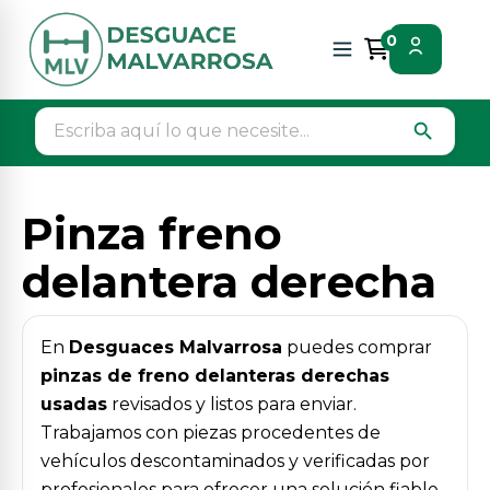
Inicio
Piezas vehículos
Suspension / frenos
0
Pinza freno delantera derecha
search
Pinza freno
delantera derecha
En
Desguaces Malvarrosa
puedes comprar
pinzas de freno delanteras derechas
usadas
revisados y listos para enviar.
Trabajamos con piezas procedentes de
vehículos descontaminados y verificadas por
profesionales para ofrecer una solución fiable,