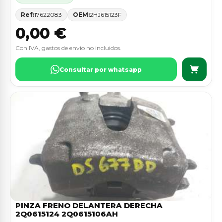
Ref:
17622083
OEM:
2HJ615123F
0,00 €
Con IVA, gastos de envio no incluidos.
Consultar por whatsapp
PINZA FRENO DELANTERA DERECHA
2Q0615124 2Q0615106AH