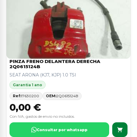
PINZA FRENO DELANTERA DERECHA
2Q0615124B
SEAT ARONA (KJ7, KJP) 1.0 TSI
Garantia 1 ano
Ref:
17630200
OEM:
2Q0615124B
0,00 €
Con IVA, gastos de envio no incluidos.
Consultar por whatsapp