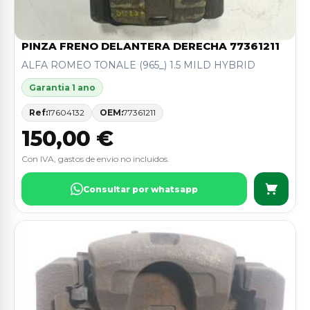
PINZA FRENO DELANTERA DERECHA 77361211
ALFA ROMEO TONALE (965_) 1.5 MILD HYBRID
Garantia 1 ano
Ref:
17604132
OEM:
77361211
150,00 €
Con IVA, gastos de envio no incluidos.
Consultar por whatsapp