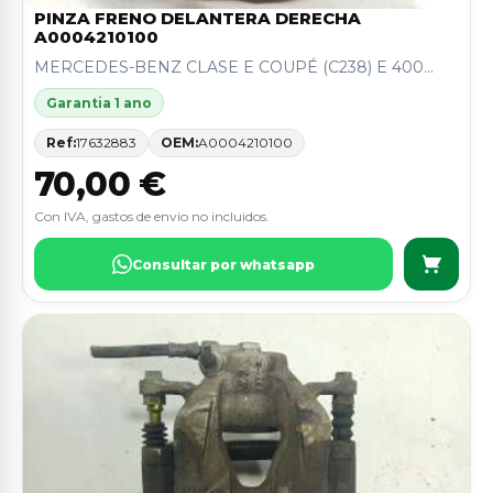
PINZA FRENO DELANTERA DERECHA
A0004210100
MERCEDES-BENZ CLASE E COUPÉ (C238) E 400...
Garantia 1 ano
Ref:
17632883
OEM:
A0004210100
70,00 €
Con IVA, gastos de envio no incluidos.
Consultar por whatsapp