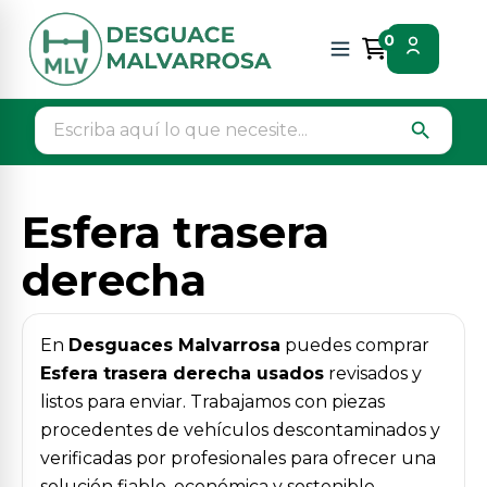
Inicio
Piezas vehículos
Suspension / frenos
0
Esfera trasera derecha
search
Esfera trasera
derecha
En
Desguaces Malvarrosa
puedes comprar
Esfera trasera derecha usados
revisados y
listos para enviar. Trabajamos con piezas
procedentes de vehículos descontaminados y
verificadas por profesionales para ofrecer una
solución fiable, económica y sostenible.