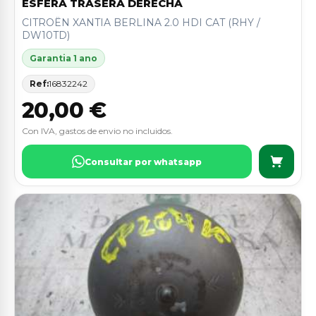
ESFERA TRASERA DERECHA
CITROËN XANTIA BERLINA 2.0 HDI CAT (RHY /
DW10TD)
Garantia 1 ano
Ref:
16832242
20,00 €
Con IVA, gastos de envio no incluidos.
Consultar por whatsapp