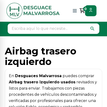
Inicio
Piezas vehículos
Interior
0
Airbag trasero izquierdo
search
Airbag trasero
izquierdo
En
Desguaces Malvarrosa
puedes comprar
Airbag trasero izquierdo usados
revisados y
listos para enviar. Trabajamos con piezas
procedentes de vehículos descontaminados y
verificadas por profesionales para ofrecer una
solución fiable, económica y sostenible.