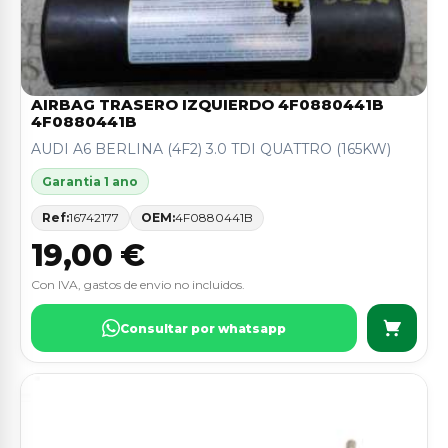
AIRBAG TRASERO IZQUIERDO 4F0880441B
4F0880441B
AUDI A6 BERLINA (4F2) 3.0 TDI QUATTRO (165KW)
Garantia 1 ano
Ref:
16742177
OEM:
4F0880441B
19,00 €
Con IVA, gastos de envio no incluidos.
Consultar por whatsapp