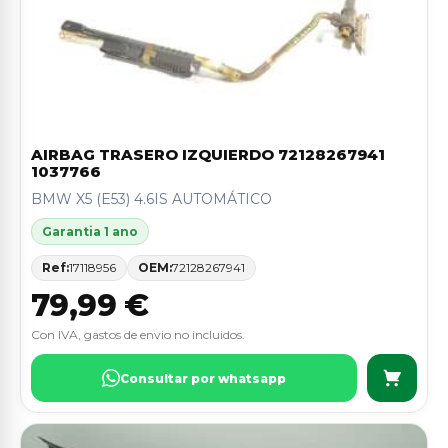
AIRBAG TRASERO IZQUIERDO 72128267941
1037766
BMW X5 (E53) 4.6IS AUTOMÁTICO
Garantia 1 ano
Ref:
17118956
OEM:
72128267941
79,99 €
Con IVA, gastos de envio no incluidos.
Consultar por whatsapp