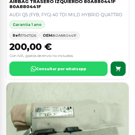
AIRBAG TRASERO IZQUIERDO 80A880441F
80A880441F
AUDI Q5 (FYB, FYG) 40 TDI MILD HYBRID QUATTRO
Garantia 1 ano
Ref:
17547526
OEM:
80A880441F
200,00 €
Con IVA, gastos de envio no incluidos.
Consultar por whatsapp