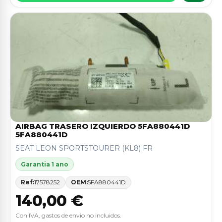
AIRBAG TRASERO IZQUIERDO 5FA880441D
5FA880441D
SEAT LEON SPORTSTOURER (KL8) FR
Garantia 1 ano
Ref:
17578252
OEM:
5FA880441D
140,00 €
Con IVA, gastos de envio no incluidos.