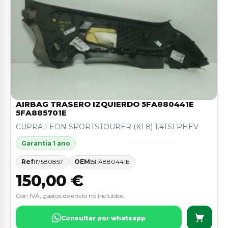
AIRBAG TRASERO IZQUIERDO 5FA880441E
5FA885701E
CUPRA LEON SPORTSTOURER (KL8) 1.4TSI PHEV
Garantia 1 ano
Ref:
17580857
OEM:
5FA880441E
150,00 €
Con IVA, gastos de envio no incluidos.
Consultar por whatsapp