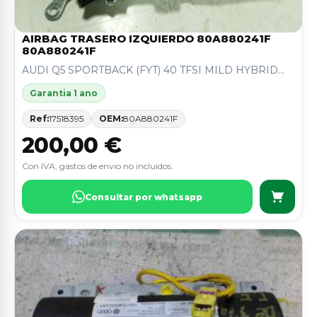
AIRBAG TRASERO IZQUIERDO 80A880241F
80A880241F
AUDI Q5 SPORTBACK (FYT) 40 TFSI MILD HYBRID...
Garantia 1 ano
Ref:
17518395
OEM:
80A880241F
200,00 €
Con IVA, gastos de envio no incluidos.
Consultar por whatsapp