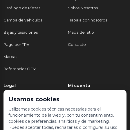
Catálogo de Piezas
Sobre Nosotros
Campa de vehículos
Trabaja con nosotros
Bajas y tasaciones
Mapa del sitio
Pago por TPV
Contacto
Marcas
Referencias OEM
Legal
Mi cuenta
Política de Privacidad
Mi cuenta
Usamos cookies
Aviso legal y condiciones de
Mis pedidos
Utilizamos cookies técnicas necesarias para el
uso
funcionamiento de la web y, con tu consentimiento,
Lista de deseos
cookies de preferencias, analíticas y de marketing.
Política de Cookies
Puedes aceptar todas, rechazarlas o configurar su uso.