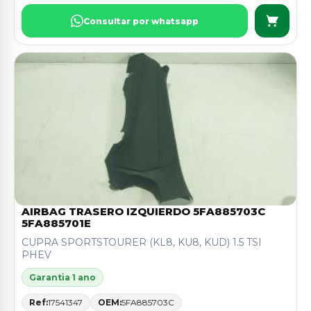
Consultar por whatsapp
AIRBAG TRASERO IZQUIERDO 5FA885703C
5FA885701E
CUPRA SPORTSTOURER (KL8, KU8, KUD) 1.5 TSI
PHEV
Garantia 1 ano
Ref:
17541347
OEM:
5FA885703C