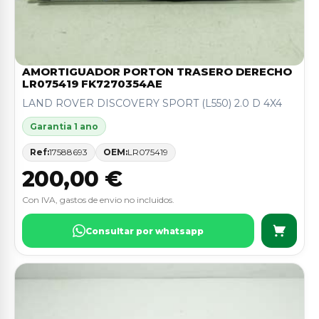
AMORTIGUADOR PORTON TRASERO DERECHO
LR075419 FK7270354AE
LAND ROVER DISCOVERY SPORT (L550) 2.0 D 4X4
Garantia 1 ano
Ref:
17588693
OEM:
LR075419
200,00 €
Con IVA, gastos de envio no incluidos.
Consultar por whatsapp