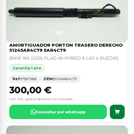
AMORTIGUADOR PORTON TRASERO DERECHO
51245A84C79 5A84C79
BMW XM (G09) PLUG-IN-HYBRD A LAS 4 RUEDAS
Garantia 1 ano
Ref:
17587588
OEM:
51245A84C79
300,00 €
Con IVA, gastos de envio no incluidos.
Consultar por whatsapp