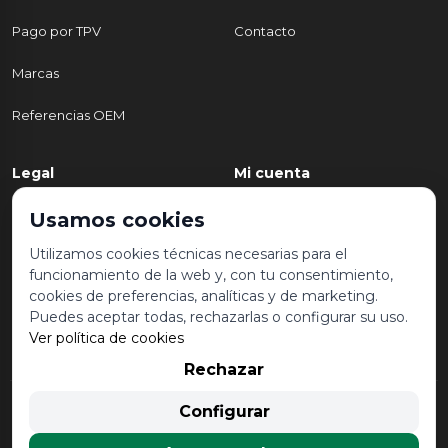
Pago por TPV
Contacto
Marcas
Referencias OEM
Legal
Mi cuenta
Política de Privacidad
Mi cuenta
Usamos cookies
Aviso legal y condiciones de
Mis pedidos
Utilizamos cookies técnicas necesarias para el
uso
funcionamiento de la web y, con tu consentimiento,
Lista de deseos
cookies de preferencias, analíticas y de marketing.
Política de Cookies
Puedes aceptar todas, rechazarlas o configurar su uso.
Ver política de cookies
Rechazar
© 2026 Desguace Malvarrosa. Todos los derechos reservados |
Configurar
Desarrollado por
Seintosoft