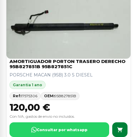
AMORTIGUADOR PORTON TRASERO DERECHO
95B827851B 95B827851C
PORSCHE MACAN (95B) 3.0 S DIESEL
Garantia 1 ano
Ref:
17575306
OEM:
95B827851B
120,00 €
Con IVA, gastos de envio no incluidos.
Consultar por whatsapp