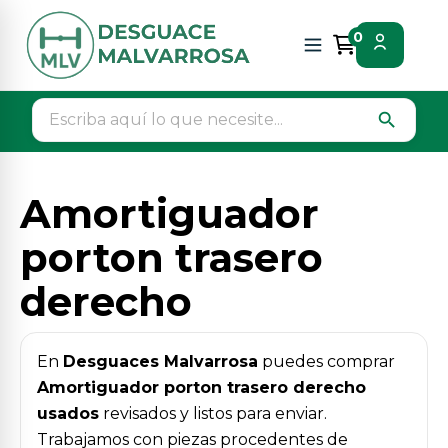
Inicio
Piezas vehículos
Interior
0
Amortiguador porton trasero derecho
search
Amortiguador
porton trasero
derecho
En
Desguaces Malvarrosa
puedes comprar
Amortiguador porton trasero derecho
usados
revisados y listos para enviar.
Trabajamos con piezas procedentes de