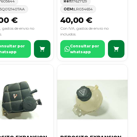
7605644
Ref:
17627129
5Q0121407AA
OEM:
LR034654
00 €
40,00 €
, gastos de envio no
Con IVA, gastos de envio no
s.
incluidos.
onsultar por
Consultar por
hatsapp
whatsapp