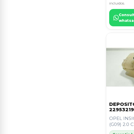
incluidos.
LEON (5F1)
9
Consul
PARTNER KOMBI
9
whatsa
POLO
9
POLO (9N3)
9
RAV 4 V (_A5_, _H5_)
9
ASTRA K LIM. 5TÜRIG
8
BRAVO (198)
8
C4 COUPE
8
DEPOSIT
GETZ (TB)
8
22953219
OPEL INS
IBIZA (KJ1)
8
(G09) 2.0 C
IBIZA SC (6J1)
8