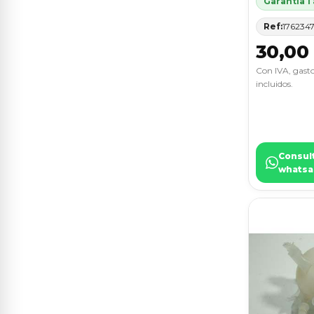
Garantia 1
INSIGNIA BERLINA
8
Ref:
176234
30,00
KALOS
8
Con IVA, gasto
incluidos.
LODGY
8
MONDEO BER. (CA2)
8
MONDEO BERLINA (GE)
8
Consul
whatsa
NEMO
8
QASHQAI (J10)
8
RIO
8
TRANSIT CAJA CERRADA,
8
CORTA (FY) (2000 =>)
206 BERLINA
7