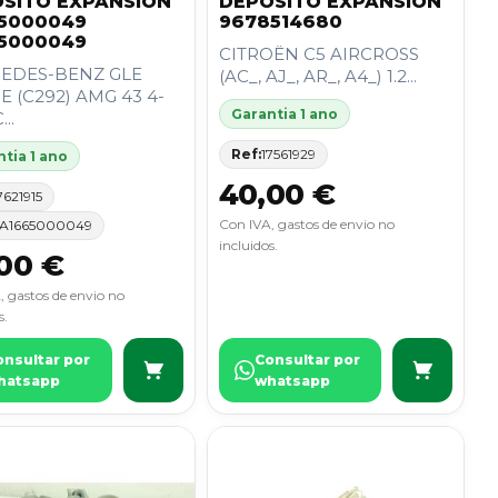
SITO EXPANSION
DEPOSITO EXPANSION
5000049
9678514680
5000049
CITROËN C5 AIRCROSS
EDES-BENZ GLE
(AC_, AJ_, AR_, A4_) 1.2...
 (C292) AMG 43 4-
Garantia 1 ano
..
Ref:
17561929
tia 1 ano
40,00 €
7621915
Con IVA, gastos de envio no
A1665000049
incluidos.
00 €
, gastos de envio no
s.
onsultar por
Consultar por
hatsapp
whatsapp