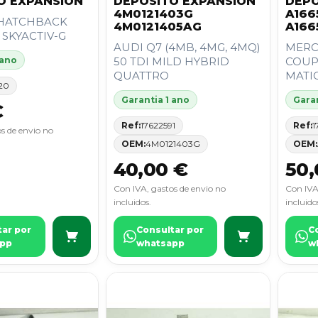
O EXPANSION
DEPOSITO EXPANSION
DEPO
4M0121403G
A166
 HATCHBACK
4M0121405AG
A166
.5 SKYACTIV-G
AUDI Q7 (4MB, 4MG, 4MQ)
MERC
 ano
50 TDI MILD HYBRID
COUPE
QUATTRO
MATIC.
20
Garantia 1 ano
Garan
€
Ref:
17622591
Ref:
1
s de envio no
OEM:
4M0121403G
OEM:
40,00 €
50,
Con IVA, gastos de envio no
Con IVA
incluidos.
incluido
tar por
Consultar por
C
pp
whatsapp
w