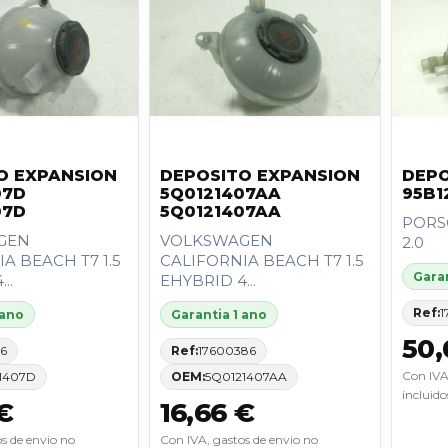
O EXPANSION
DEPOSITO EXPANSION
DEPO
07D
5Q0121407AA
95B1
07D
5Q0121407AA
PORS
GEN
VOLKSWAGEN
2.0
A BEACH T7 1.5
CALIFORNIA BEACH T7 1.5
Garan
..
EHYBRID 4...
Ref:
1
 ano
Garantia 1 ano
50,
46
Ref:
17600386
Con IVA
1407D
OEM:
5Q0121407AA
incluido
€
16,66 €
s de envio no
Con IVA, gastos de envio no