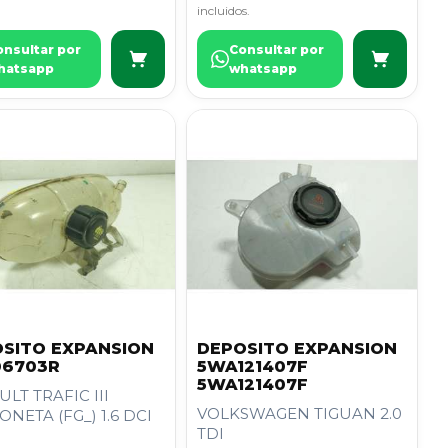
incluidos.
onsultar por
Consultar por
hatsapp
whatsapp
SITO EXPANSION
DEPOSITO EXPANSION
06703R
5WA121407F
5WA121407F
LT TRAFIC III
VOLKSWAGEN TIGUAN 2.0
NETA (FG_) 1.6 DCI
TDI