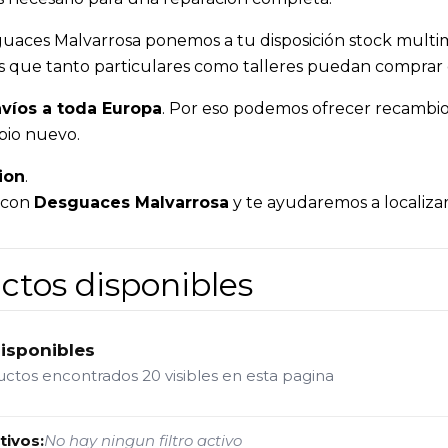
guaces Malvarrosa ponemos a tu disposición stock multim
 es que tanto particulares como talleres puedan comprar
víos a toda Europa
. Por eso podemos ofrecer recambios
bio nuevo.
ion
.
a con
Desguaces Malvarrosa
y te ayudaremos a localizar
ctos disponibles
disponibles
ductos encontrados
20 visibles en esta pagina
tivos:
No hay ningun filtro activo