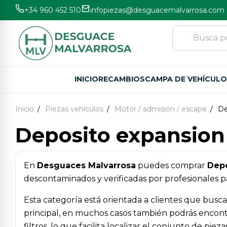
+34 960 452 510
infopiezas@desguacemalvarrosa.com
INICIO
RECAMBIOS
CAMPA DE VEHÍCUL
Inicio
Piezas vehículos
Motor / admision / escape
De
Deposito expansion
En
Desguaces Malvarrosa
puedes comprar
Depo
descontaminados y verificadas por profesionales pa
Esta categoría está orientada a clientes que busc
principal, en muchos casos también podrás encontr
filtros, lo que facilita localizar el conjunto de pi