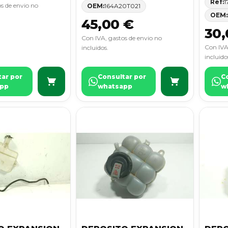
Ref:
1
s de envio no
OEM:
164A20T021
OEM:
45,00 €
30,
Con IVA, gastos de envio no
Con IVA
incluidos.
incluido
tar por
Consultar por
C
pp
whatsapp
w