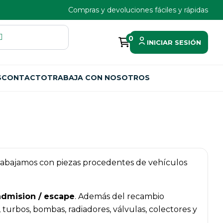
Compras y devoluciones fáciles y rápidas
0
INICIAR SESIÓN
S
CONTACTO
TRABAJA CON NOSOTROS
 Trabajamos con piezas procedentes de vehículos
admision / escape
. Además del recambio
urbos, bombas, radiadores, válvulas, colectores y