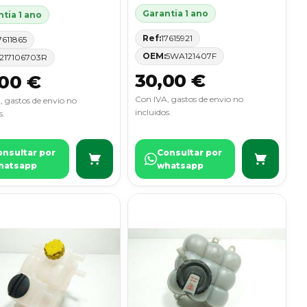
Garantia 1 ano
tia 1 ano
Ref:
17615921
7611865
OEM:
5WA121407F
217106703R
30,00 €
00 €
Con IVA, gastos de envio no
, gastos de envio no
incluidos.
s.
onsultar por
Consultar por
hatsapp
whatsapp