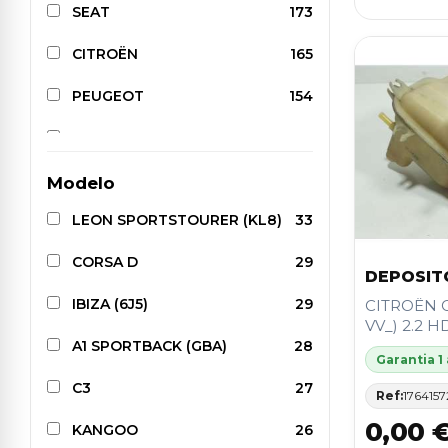
SEAT
173
CITROËN
165
PEUGEOT
154
OPEL
133
AUDI
121
Modelo
LEON SPORTSTOURER (KL8)
33
BMW
101
CORSA D
29
MERCEDES-BENZ
89
DEPOSIT
IBIZA (6J5)
29
CITROËN C
TOYOTA
88
VV_) 2.2 H
A1 SPORTBACK (GBA)
28
DACIA
63
Garantia 1
C3
27
HYUNDAI
61
Ref:
1764157
0,00 
KANGOO
26
NISSAN
57