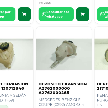
incluidos.
tar por
Consultar por
C
pp
whatsapp
w
O EXPANSION
DEPOSITO EXPANSION
DEPO
 130712846
A2762000000
2171
A2762000285
IGNIA A SEDÁN
RENAU
MERCEDES-BENZ GLE
DTI (69)
FURGO
COUPE (C292) AMG 43 4-
115...