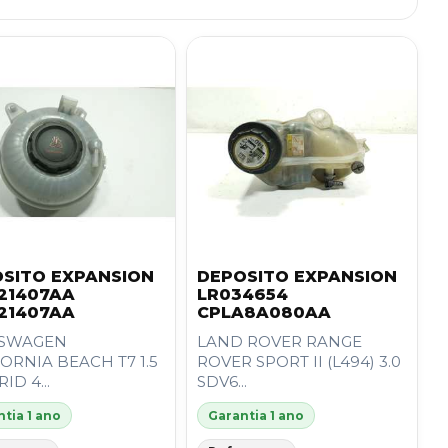
SITO EXPANSION
DEPOSITO EXPANSION
21407AA
LR034654
21407AA
CPLA8A080AA
SWAGEN
LAND ROVER RANGE
ORNIA BEACH T7 1.5
ROVER SPORT II (L494) 3.0
ID 4...
SDV6...
tia 1 ano
Garantia 1 ano