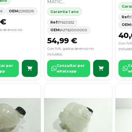
 ano
MATIC...
Garan
76
OEM:
22953219
Garantia 1 ano
Ref:
1
 €
Ref:
17620252
OEM:
s de envio no
OEM:
A2762000000
40,
54,99 €
Con IVA
Con IVA, gastos de envio no
incluido
incluidos.
tar por
Consultar por
C
pp
whatsapp
w