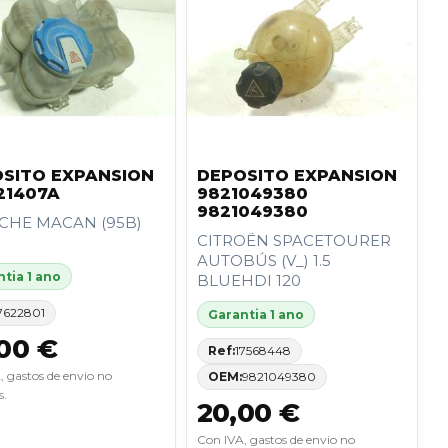
SITO EXPANSION
DEPOSITO EXPANSION
21407A
9821049380
9821049380
CHE MACAN (95B)
CITROËN SPACETOURER
AUTOBÚS (V_) 1.5
tia 1 ano
BLUEHDI 120
7622801
Garantia 1 ano
00 €
Ref:
17568448
, gastos de envio no
OEM:
9821049380
s.
20,00 €
Con IVA, gastos de envio no