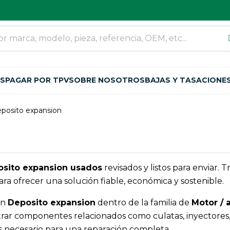
OS
PAGAR POR TPV
SOBRE NOSOTROS
BAJAS Y TASACIONE
posito expansion
sito expansion usados
revisados y listos para enviar.
ra ofrecer una solución fiable, económica y sostenible.
an
Deposito expansion
dentro de la familia de
Motor / 
ar componentes relacionados como culatas, inyectores, t
ezas necesario para una reparación completa.