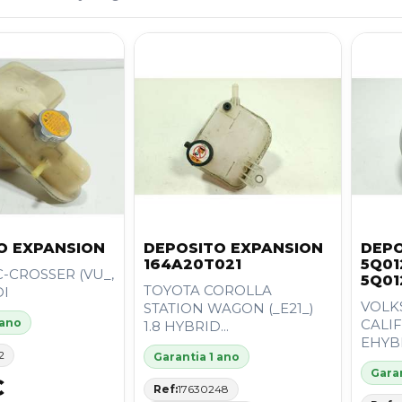
O EXPANSION
DEPOSITO EXPANSION
DEPO
164A20T021
5Q01
-CROSSER (VU_,
5Q01
TOYOTA COROLLA
DI
VOLK
STATION WAGON (_E21_)
 ano
CALIF
1.8 HYBRID...
EHYBR
2
Garantia 1 ano
Garan
€
Ref:
17630248