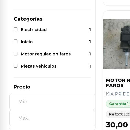
Categorías
Electricidad
1
Inicio
1
Motor regulacion faros
1
Piezas vehículos
1
MOTOR R
FAROS
Precio
KIA PRIDE
Garantia 1
Ref:
508253
30,00