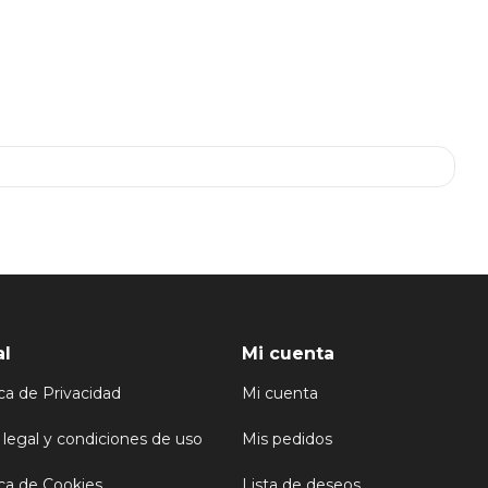
al
Mi cuenta
ica de Privacidad
Mi cuenta
 legal y condiciones de uso
Mis pedidos
ica de Cookies
Lista de deseos