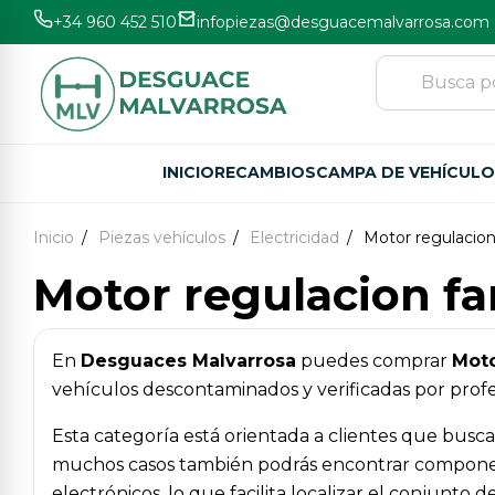
+34 960 452 510
infopiezas@desguacemalvarrosa.com
INICIO
RECAMBIOS
CAMPA DE VEHÍCUL
Inicio
Piezas vehículos
Electricidad
Motor regulacion
Motor regulacion fa
En
Desguaces Malvarrosa
puedes comprar
Moto
vehículos descontaminados y verificadas por profes
Esta categoría está orientada a clientes que busc
muchos casos también podrás encontrar component
electrónicos, lo que facilita localizar el conjunto