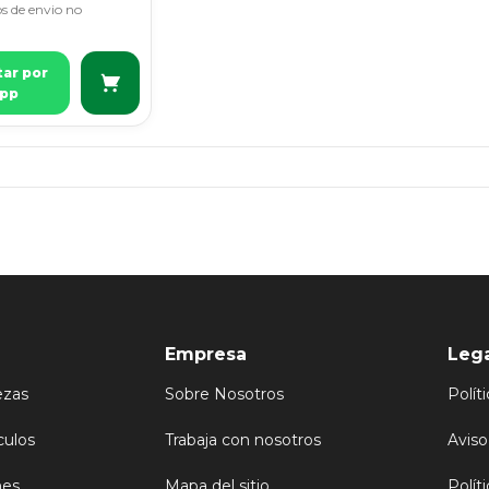
s de envio no
tar por
pp
Empresa
Leg
ezas
Sobre Nosotros
Polít
culos
Trabaja con nosotros
Aviso
nes
Mapa del sitio
Polít