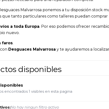
 Desguaces Malvarrosa ponemos a tu disposición stock mul
 es que tanto particulares como talleres puedan comprar
víos a toda Europa
. Por eso podemos ofrecer recambios
bio nuevo.
 faros
.
a con
Desguaces Malvarrosa
y te ayudaremos a localizar
ctos disponibles
disponibles
tos encontrados
1 visibles en esta pagina
tivos:
No hay ningun filtro activo