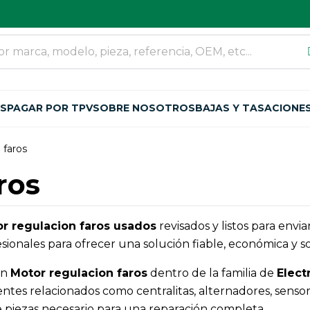
OS
PAGAR POR TPV
SOBRE NOSOTROS
BAJAS Y TASACIONE
 faros
ros
r regulacion faros usados
revisados y listos para env
ionales para ofrecer una solución fiable, económica y so
an
Motor regulacion faros
dentro de la familia de
Elect
es relacionados como centralitas, alternadores, sensor
 de piezas necesario para una reparación completa.