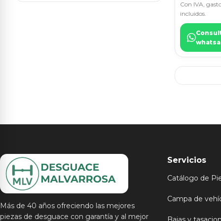
Con IVA, gasto
incluidos.
Consul
whatsa
Servicios
Catálogo de Pi
Campa de vehí
Más de 40 años ofreciendo las mejores
piezas de desguace con garantía y al mejor
Bajas y tasacio