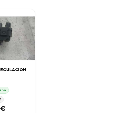
EGULACION
 ano
5
 €