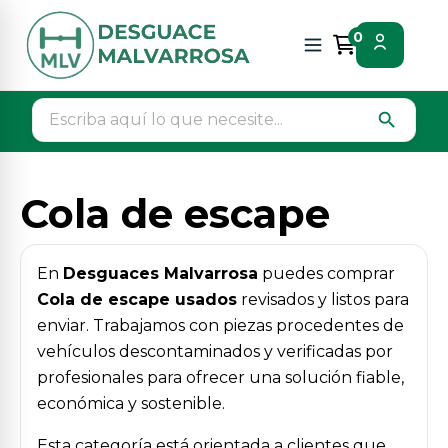
Inicio
Piezas vehículos
Motor / admision / escape
0
Cola de escape
search
Cola de escape
En
Desguaces Malvarrosa
puedes comprar
Cola de escape usados
revisados y listos para
enviar. Trabajamos con piezas procedentes de
vehículos descontaminados y verificadas por
profesionales para ofrecer una solución fiable,
económica y sostenible.
Esta categoría está orientada a clientes que