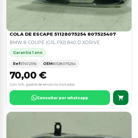
COLA DE ESCAPE 51128075254 807525407
BMW 8 COUPÉ (G15, F92) 840 D XDRIVE
Garantia 1 ano
Ref:
17472316
OEM:
51128075254
70,00 €
Con IVA, gastos de envio no incluidos.
Consultar por whatsapp