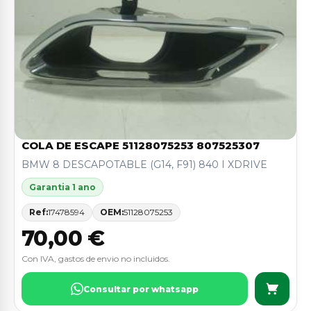
COLA DE ESCAPE 51128075253 807525307
BMW 8 DESCAPOTABLE (G14, F91) 840 I XDRIVE
Garantia 1 ano
Ref:
17478594
OEM:
51128075253
70,00 €
Con IVA, gastos de envio no incluidos.
Consultar por whatsapp