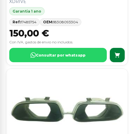
XDRIVE
Garantia 1 ano
Ref:
17485754
OEM:
18308093304
150,00 €
Con IVA, gastos de envio no incluidos.
Consultar por whatsapp