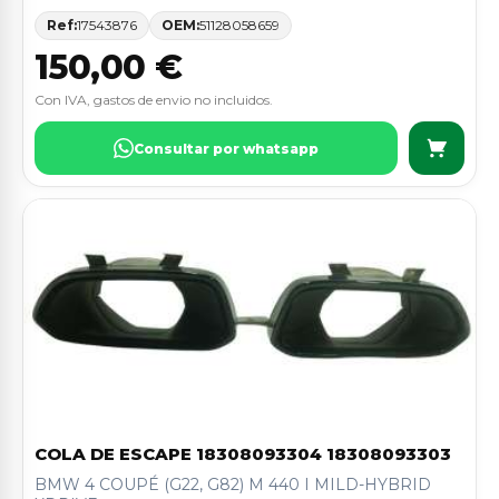
Ref:
17543876
OEM:
51128058659
150,00 €
Con IVA, gastos de envio no incluidos.
Consultar por whatsapp
COLA DE ESCAPE 18308093304 18308093303
BMW 4 COUPÉ (G22, G82) M 440 I MILD-HYBRID