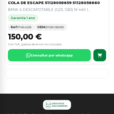
COLA DE ESCAPE 51128058659 51128058660
BMW 4 DESCAPOTABLE (G23, G83) M 440 I...
Garantia 1 ano
Ref:
17484528
OEM:
51128058659
150,00 €
Con IVA, gastos de envio no incluidos.
Consultar por whatsapp