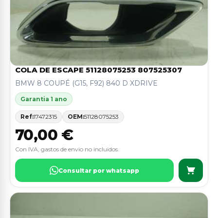
COLA DE ESCAPE 51128075253 807525307
BMW 8 COUPÉ (G15, F92) 840 D XDRIVE
Garantia 1 ano
Ref:
17472315
OEM:
51128075253
70,00 €
Con IVA, gastos de envio no incluidos.
Consultar por whatsapp