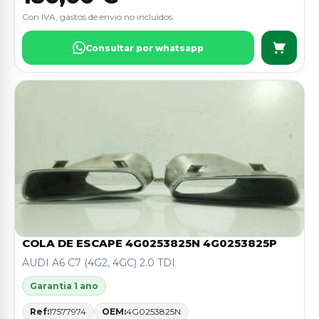
Con IVA, gastos de envio no incluidos.
Consultar por whatsapp
COLA DE ESCAPE 4G0253825N 4G0253825P
AUDI A6 C7 (4G2, 4GC) 2.0 TDI
Garantia 1 ano
Ref:
17577974
OEM:
4G0253825N