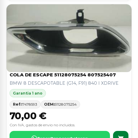
COLA DE ESCAPE 51128075254 807525407
BMW 8 DESCAPOTABLE (G14, F91) 840 I XDRIVE
Garantia 1 ano
Ref:
17478593
OEM:
51128075254
70,00 €
Con IVA, gastos de envio no incluidos.