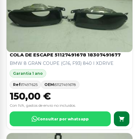
COLA DE ESCAPE 51127491678 18307491677
BMW 8 GRAN COUPE (G16, F93) 840 I XDRIVE
Garantia 1 ano
Ref:
17497625
OEM:
51127491678
150,00 €
Con IVA, gastos de envio no incluidos.
Consultar por whatsapp