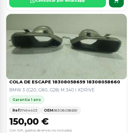
Consultar por whatsapp
COLA DE ESCAPE 18308058659 18308058660
BMW 3 (G20, G80, G28) M 340 I XDRIVE
Garantia 1 ano
Ref:
17494403
OEM:
18308058659
150,00 €
Con IVA, gastos de envio no incluidos.