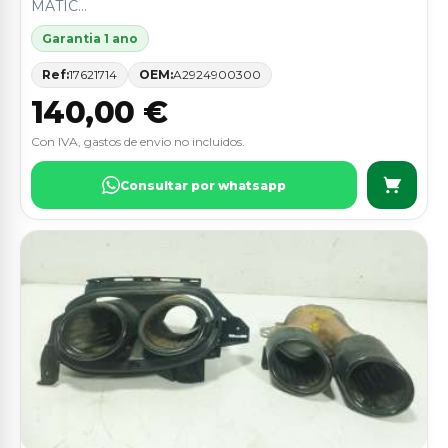
MATIC...
Garantia 1 ano
Ref:
17621714
OEM:
A2924900300
140,00 €
Con IVA, gastos de envio no incluidos.
Consultar por whatsapp