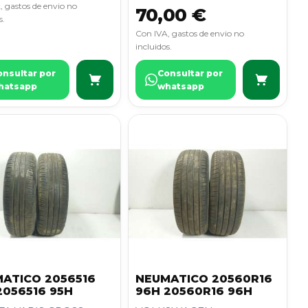
, gastos de envio no
70,00 €
s.
Con IVA, gastos de envio no
incluidos.
onsultar por
Consultar por
hatsapp
whatsapp
ATICO 2056516
NEUMATICO 20560R16
2056516 95H
96H 20560R16 96H