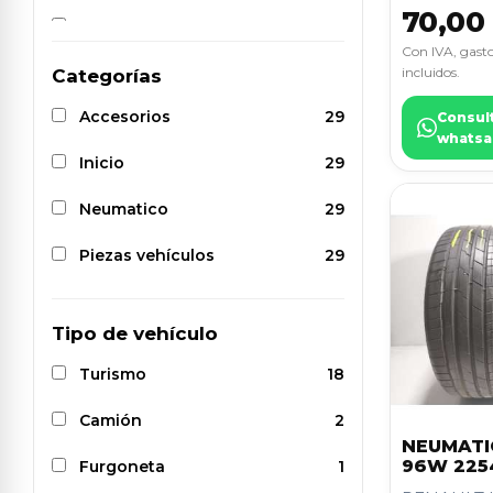
70,00
CANTER
1
SEAT
1
Con IVA, gasto
GLE (W166)
1
incluidos.
Categorías
SKODA
1
Accesorios
29
Consul
KADJAR (HA_, HL_)
1
VOLKSWAGEN
1
whatsa
Inicio
29
KODIAQ
1
VOLVO
1
Neumatico
29
MACAN (TYP )
1
Piezas vehículos
29
MG 4 (EH32)
1
NIRO II (SG2)
1
Tipo de vehículo
PANAMERA
1
Turismo
18
PANAMERA (971)
1
Camión
2
PARTNER TEPEE
1
NEUMATIC
96W 225
Furgoneta
1
PICANTO III (JA)
1