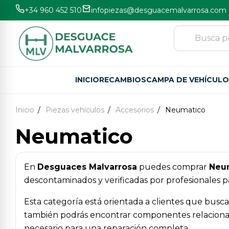
+34 960 452 510
infopiezas@desguacemalvarrosa.com
INICIO
RECAMBIOS
CAMPA DE VEHÍCUL
Inicio
Piezas vehículos
Accesorios
Neumatico
Neumatico
En
Desguaces Malvarrosa
puedes comprar
Neu
descontaminados y verificadas por profesionales pa
Esta categoría está orientada a clientes que busc
también podrás encontrar componentes relacionados 
necesario para una reparación completa.