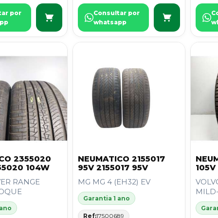
tar por
Consultar por
C
pp
whatsapp
w
CO 2355020
NEUMATICO 2155017
NEUM
55020 104W
95V 2155017 95V
105V
ER RANGE
MG MG 4 (EH32) EV
VOLVO
VOQUE
MILD
Garantia 1 ano
 ano
Garan
Ref:
17500689