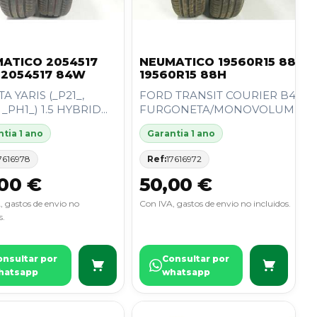
ATICO 2054517
NEUMATICO 19560R15 88H
2054517 84W
19560R15 88H
A YARIS (_P21_,
FORD TRANSIT COURIER B460
 _PH1_) 1.5 HYBRID...
FURGONETA/MONOVOLUMEN...
tia 1 ano
Garantia 1 ano
7616978
Ref:
17616972
00 €
50,00 €
, gastos de envio no
Con IVA, gastos de envio no incluidos.
s.
onsultar por
Consultar por
hatsapp
whatsapp