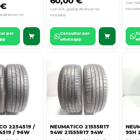
60,00 €
Con IVA
 €
incluido
Con IVA, gastos de envio no
s de envio no
incluidos.
tar por
Consultar por
C
pp
whatsapp
w
O 2254519 /
NEUMATICO 21555R17
NEUM
4519 / 96W
94W 21555R17 94W
95H 