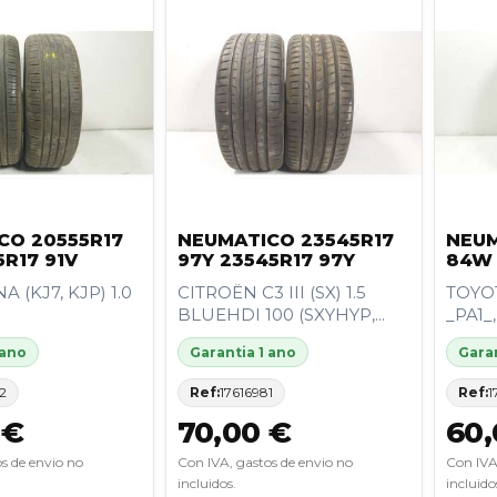
CO 20555R17
NEUMATICO 23545R17
NEUM
5R17 91V
97Y 23545R17 97Y
84W 
 (KJ7, KJP) 1.0
CITROËN C3 III (SX) 1.5
TOYOT
BLUEHDI 100 (SXYHYP,...
_PA1_,
 ano
Garantia 1 ano
Garan
2
Ref:
17616981
Ref:
1
 €
70,00 €
60,
s de envio no
Con IVA, gastos de envio no
Con IVA
incluidos.
incluido