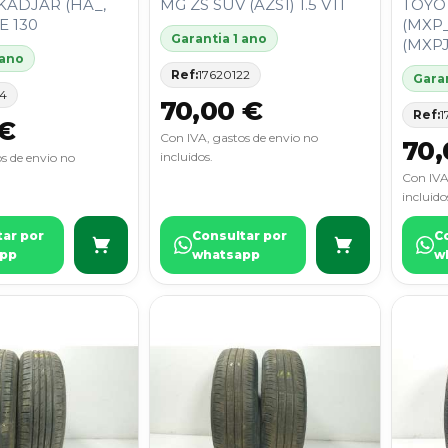
KADJAR (HA_,
MG ZS SUV (AZS1) 1.5 VTI
TOYO
CE 130
(MXP_
Garantia 1 ano
(MXPJ
 ano
Ref:
17620122
Garan
44
70,00 €
Ref:
1
 €
Con IVA, gastos de envio no
70,
incluidos.
s de envio no
Con IVA
incluido
tar por
Consultar por
C
pp
whatsapp
w