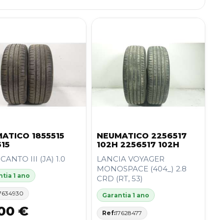
ATICO 1855515
NEUMATICO 2256517
515
102H 2256517 102H
CANTO III (JA) 1.0
LANCIA VOYAGER
MONOSPACE (404_) 2.8
tia 1 ano
CRD (RT, 53)
7634930
Garantia 1 ano
00 €
Ref:
17628477