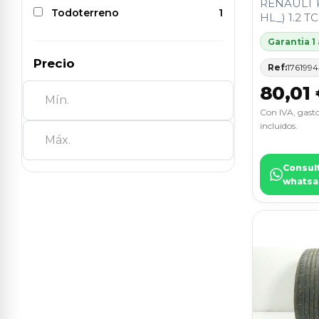
RENAULT 
Todoterreno
1
HL_) 1.2 T
Q4 E-TRON AQ4E
1
Garantia 1
Q7 4MG
1
Precio
Ref:
176199
RANGE ROVER EVOQUE
1
80,01
Con IVA, gasto
RANGE ROVER SPORT II (L494)
1
incluidos.
TRANSIT COURIER B460
1
Furgoneta/monovolumen
Consul
whatsa
TRANSPORTER T5 Furgoneta
1
(7HA, 7HH, 7EA, 7EH)
VOYAGER Monospace (404_)
1
XC60 II (246)
1
ZS SUV (AZS1)
1