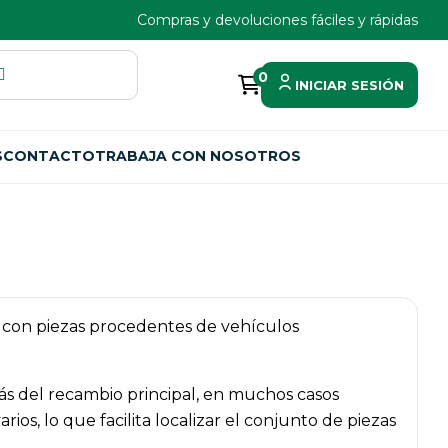
Compras y devoluciones fáciles y rápidas
0
INICIAR SESIÓN
S
CONTACTO
TRABAJA CON NOSOTROS
os con piezas procedentes de vehículos
ás del recambio principal, en muchos casos
os, lo que facilita localizar el conjunto de piezas