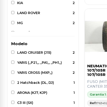
KIA
2
LAND ROVER
2
MG
2
CITROËN
1
FORD
1
Modelo
LAND CRUISER (J15)
2
FUSO (MITSUBISHI)
1
YARIS (_P21_, _PA1_, _PH1_)
2
LANCIA
1
NEUMATI
107/105R
YARIS CROSS (MXP_)
2
MAZDA
1
107/105R
FUSO (MIT
2 Hatchback (DL, DJ)
1
MERCEDES-BENZ
1
CANTER 3
ARONA (KJ7, KJP)
1
PEUGEOT
1
Garantia 1
C3 III (SX)
1
RENAULT
1
Ref:
176349