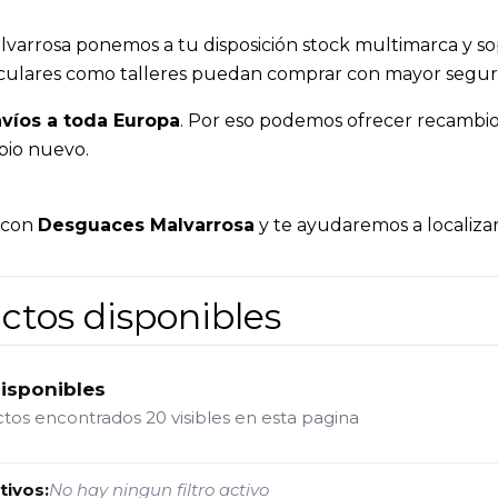
varrosa ponemos a tu disposición stock multimarca y sop
ticulares como talleres puedan comprar con mayor seguri
víos a toda Europa
. Por eso podemos ofrecer recambios
bio nuevo.
a con
Desguaces Malvarrosa
y te ayudaremos a localizar
ctos disponibles
disponibles
ctos encontrados
20 visibles en esta pagina
tivos:
No hay ningun filtro activo