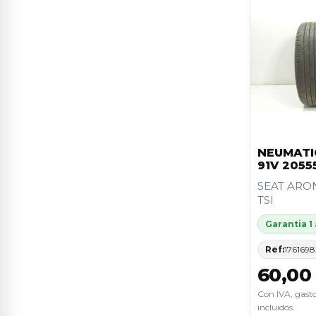
NEUMATI
91V 2055
SEAT ARONA
TSI
Garantia 1
Ref:
1761698
60,00
Con IVA, gasto
incluidos.