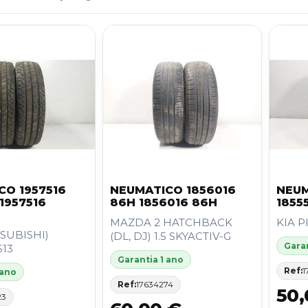
CO 1957516
NEUMATICO 1856016
NEUM
 1957516
86H 1856016 86H
1855
MAZDA 2 HATCHBACK
KIA PI
SUBISHI)
(DL, DJ) 1.5 SKYACTIV-G
Garan
S13
Garantia 1 ano
Ref:
1
 ano
Ref:
17634274
50,
23