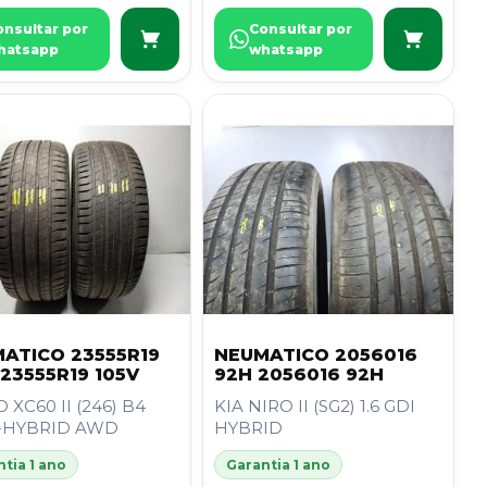
onsultar por
Consultar por
hatsapp
whatsapp
ATICO 23555R19
NEUMATICO 2056016
 23555R19 105V
92H 2056016 92H
 XC60 II (246) B4
KIA NIRO II (SG2) 1.6 GDI
-HYBRID AWD
HYBRID
tia 1 ano
Garantia 1 ano