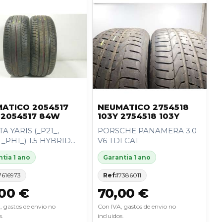
ATICO 2054517
NEUMATICO 2754518
2054517 84W
103Y 2754518 103Y
A YARIS (_P21_,
PORSCHE PANAMERA 3.0
 _PH1_) 1.5 HYBRID...
V6 TDI CAT
tia 1 ano
Garantia 1 ano
7616973
Ref:
17386011
00 €
70,00 €
, gastos de envio no
Con IVA, gastos de envio no
s.
incluidos.