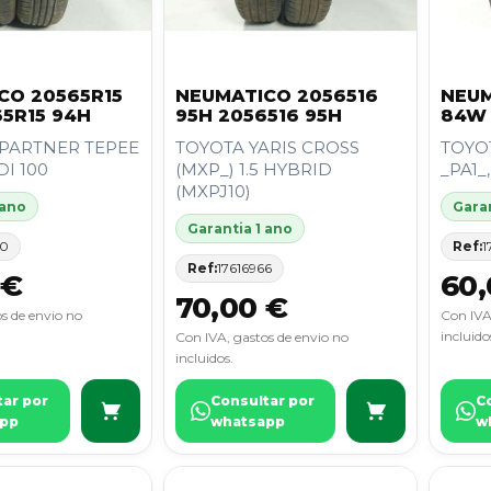
CO 20565R15
NEUMATICO 2056516
NEUM
5R15 94H
95H 2056516 95H
84W 
PARTNER TEPEE
TOYOTA YARIS CROSS
TOYOT
DI 100
(MXP_) 1.5 HYBRID
_PA1_,
(MXPJ10)
 ano
Garan
Garantia 1 ano
80
Ref:
1
Ref:
17616966
 €
60,
70,00 €
s de envio no
Con IVA
incluido
Con IVA, gastos de envio no
incluidos.
tar por
Consultar por
C
pp
whatsapp
w