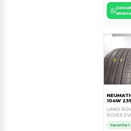
Consul
whatsa
NEUMATI
104W 23
LAND ROV
ROVER E
Garantia 1