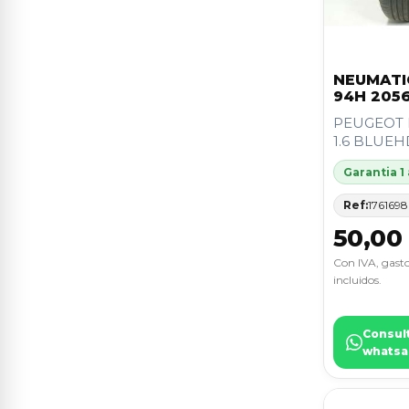
NEUMATI
94H 2056
PEUGEOT 
1.6 BLUEH
Garantia 1
Ref:
176169
50,00
Con IVA, gasto
incluidos.
Consul
whatsa