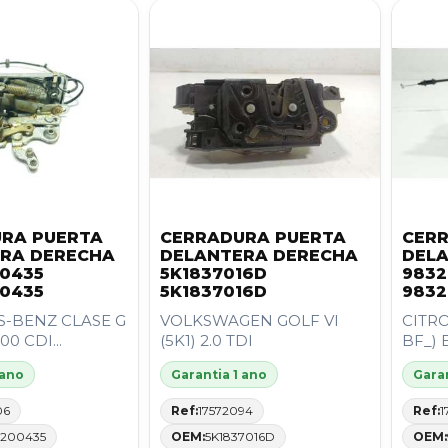
RA PUERTA
CERRADURA PUERTA
CER
RA DERECHA
DELANTERA DERECHA
DEL
0435
5K1837016D
9832
0435
5K1837016D
9832
-BENZ CLASE G
VOLKSWAGEN GOLF VI
CITRO
00 CDI...
(5K1) 2.0 TDI
BF_) 
 ano
Garantia 1 ano
Garan
06
Ref:
17572094
Ref:
1
7200435
OEM:
5K1837016D
OEM: