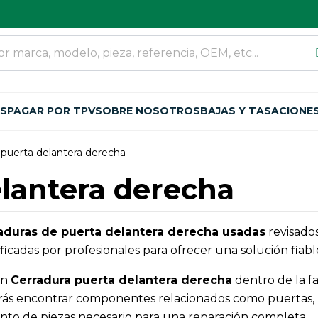
OS
PAGAR POR TPV
SOBRE NOSOTROS
BAJAS Y TASACIONE
 puerta delantera derecha
lantera derecha
aduras de puerta delantera derecha usadas
revisados
cadas por profesionales para ofrecer una solución fiable
an
Cerradura puerta delantera derecha
dentro de la f
ás encontrar componentes relacionados como puertas, re
njunto de piezas necesario para una reparación completa.