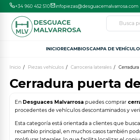
+34 960 452 510
infopiezas@desguacemalvarrosa.com
INICIO
RECAMBIOS
CAMPA DE VEHÍCUL
Inicio
Piezas vehículos
Carroceria laterales
Cerradura
Cerradura puerta de
En
Desguaces Malvarrosa
puedes comprar
cerr
procedentes de vehículos descontaminados y verifi
Esta categoría está orientada a clientes que busc
recambio principal, en muchos casos también podr
molduras laterales, lo que facilita localizar el co