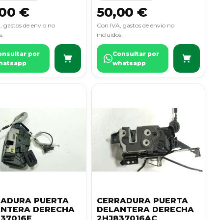
00 €
50,00 €
, gastos de envio no
Con IVA, gastos de envio no
s.
incluidos.
onsultar por
Consultar por
hatsapp
whatsapp
RADURA PUERTA
CERRADURA PUERTA
ANTERA DERECHA
DELANTERA DERECHA
37016E
2HJ837016AC