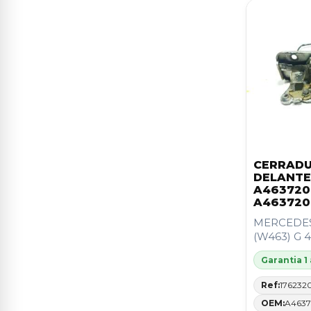
C4 PICASSO
12
SSANGYONG
7
I20
12
SUBARU
5
IBIZA (KJ1)
12
JAGUAR
3
POLO (6R1)
12
SAAB
3
BRAVA (182)
11
SMART
3
CEE''D
11
CERRADU
TESLA
3
DELANTE
NV 200 (M20)
11
A463720
DS
2
A463720
SERIE 3 BERLINA (E46)
11
MERCEDES
GMC
2
(W463) G 4
TRANSIT COURIER
11
TATA
2
Garantia 1
VECTRA C BERLINA
11
Ref:
176232
ABARTH
1
OEM:
A463
ASTRA H BERLINA
10