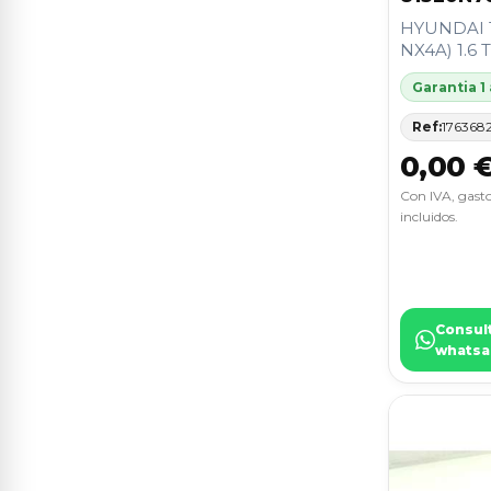
PRIMERA BERLINA (P11)
9
HYUNDAI 
NX4A) 1.6 
A3 SPORTBACK (8VF)
8
Garantia 1
COUPE (J2)
8
Ref:
176368
FABIA (5J2 )
8
0,00 
GOLF VII LIM. (5G1)
8
Con IVA, gasto
incluidos.
GOLF VII LIM. (BQ1)
8
GRANDE PUNTO (199)
8
IBIZA SC (6J1)
8
Consul
whatsa
MEGANE I BERLINA
8
HATCHBACK (BA0)
MICRA (K12E)
8