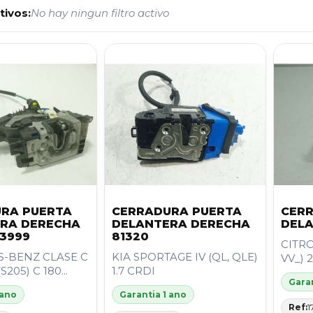
tivos:
No hay ningun filtro activo
RA PUERTA
CERRADURA PUERTA
CER
RA DERECHA
DELANTERA DERECHA
DEL
3999
81320
CITRO
-BENZ CLASE C
KIA SPORTAGE IV (QL, QLE)
VV_) 
205) C 180...
1.7 CRDI
Garan
 ano
Garantia 1 ano
Ref:
1