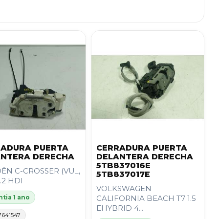
RADURA PUERTA
CERRADURA PUERTA
ANTERA DERECHA
DELANTERA DERECHA
5TB837016E
ËN C-CROSSER (VU_,
5TB837017E
2.2 HDI
VOLKSWAGEN
tia 1 ano
CALIFORNIA BEACH T7 1.5
EHYBRID 4...
7641547