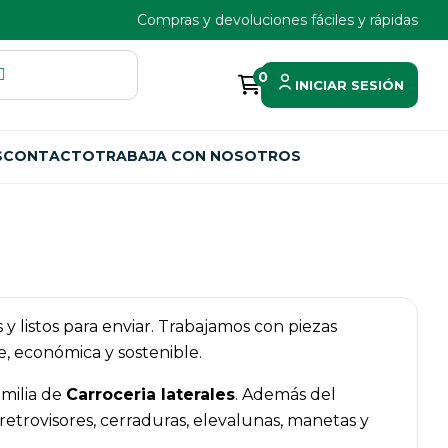
Compras y devoluciones fáciles y rápidas
0
INICIAR SESIÓN
S
CONTACTO
TRABAJA CON NOSOTROS
 y listos para enviar. Trabajamos con piezas
, económica y sostenible.
amilia de
Carroceria laterales
. Además del
trovisores, cerraduras, elevalunas, manetas y