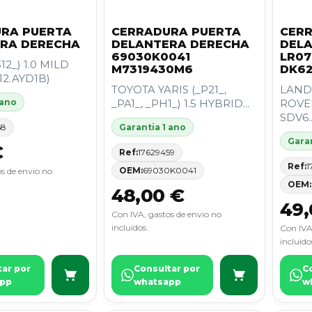
RA PUERTA
CERRADURA PUERTA
CER
RA DERECHA
DELANTERA DERECHA
DEL
69030K0041
LR07
312_) 1.0 MILD
M7319430M6
DK6
12.AYD1B)
TOYOTA YARIS (_P21_,
LAND
 ano
_PA1_, _PH1_) 1.5 HYBRID...
ROVER
SDV6..
68
Garantia 1 ano
Garan
€
Ref:
17629459
Ref:
1
OEM:
69030K0041
s de envio no
OEM:
48,00 €
49,
Con IVA, gastos de envio no
incluidos.
Con IVA
incluido
tar por
Consultar por
C
pp
whatsapp
w