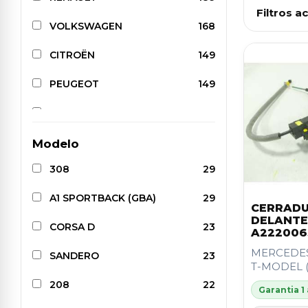
Filtros ac
VOLKSWAGEN
168
CITROËN
149
PEUGEOT
149
TOYOTA
131
AUDI
122
Modelo
308
29
SEAT
122
A1 SPORTBACK (GBA)
29
BMW
113
CERRADU
DELANTE
CORSA D
23
FIAT
107
A222006
MERCEDES
SANDERO
23
NISSAN
101
T-MODEL (S
208
22
MERCEDES-BENZ
99
Garantia 1