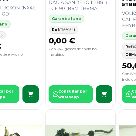
DACIA SANDERO II (B8_)
5TB8
TUCSON (NX4E,
TCE 90 (B8M1, B8MA)
VOLK
T-GDI
Garantia 1 ano
CALIF
 ano
EHYBR
Ref:
17569541
23
Garan
0,00 €
€
Ref:
1
Con IVA, gastos de envio no
s de envio no
incluidos.
OEM:
50,
Con IVA
incluido
tar por
Consultar por
C
pp
whatsapp
w