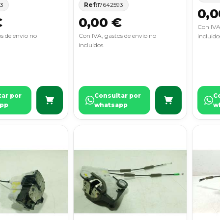
13
Ref:
17642593
0,0
€
0,00 €
Con IVA
s de envio no
Con IVA, gastos de envio no
incluido
incluidos.
tar por
Consultar por
C
pp
whatsapp
w