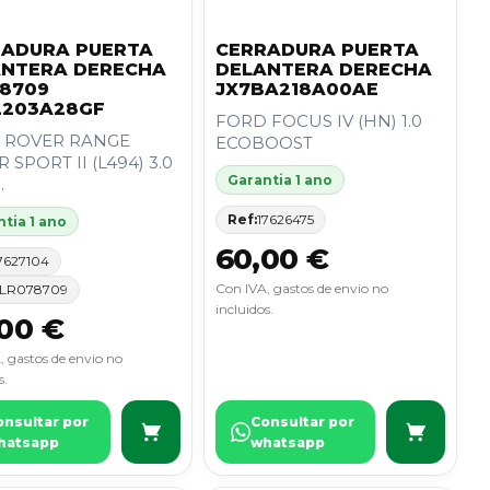
RADURA PUERTA
CERRADURA PUERTA
ANTERA DERECHA
DELANTERA DERECHA
8709
JX7BA218A00AE
2203A28GF
FORD FOCUS IV (HN) 1.0
 ROVER RANGE
ECOBOOST
 SPORT II (L494) 3.0
Garantia 1 ano
.
Ref:
17626475
tia 1 ano
60,00 €
7627104
Con IVA, gastos de envio no
LR078709
incluidos.
00 €
, gastos de envio no
s.
onsultar por
Consultar por
hatsapp
whatsapp