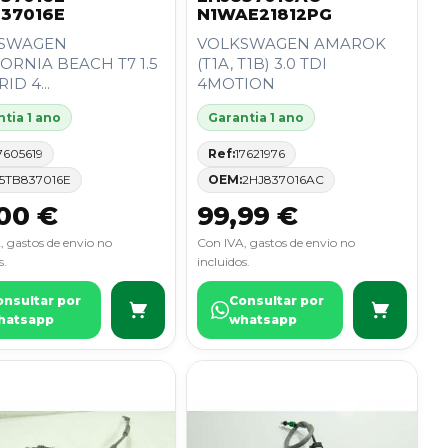
37016E
N1WAE21812PG
SWAGEN
VOLKSWAGEN AMAROK
ORNIA BEACH T7 1.5
(T1A, T1B) 3.0 TDI
ID 4...
4MOTION
tia 1 ano
Garantia 1 ano
7605619
Ref:
17621976
5TB837016E
OEM:
2HJ837016AC
00 €
99,99 €
, gastos de envio no
Con IVA, gastos de envio no
s.
incluidos.
onsultar por
Consultar por
hatsapp
whatsapp