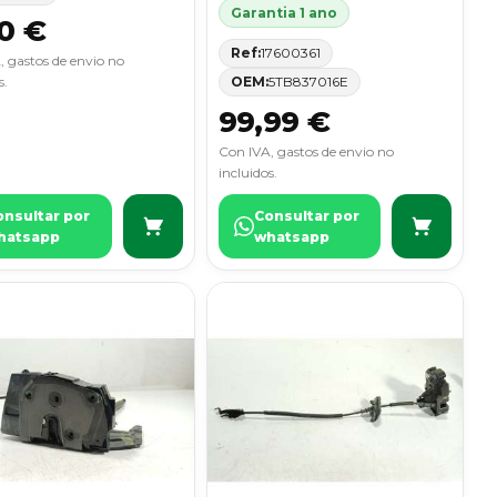
Garantia 1 ano
0 €
Ref:
17600361
, gastos de envio no
s.
OEM:
5TB837016E
99,99 €
Con IVA, gastos de envio no
incluidos.
onsultar por
Consultar por
hatsapp
whatsapp