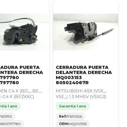
RADURA PUERTA
CERRADURA PUERTA
ANTERA DERECHA
DELANTERA DERECHA
797780
MQ003153
797780
805024067R
ËN C4 X (BD_, BE_,
MITSUBISHI ASX (VSX_,
E-C4 X (BFZKXC)
VSE_) 1.3 MHEV (VSXG3)
tia 1 ano
Garantia 1 ano
7633192
Ref:
17630526
9832797780
OEM:
MQ003153