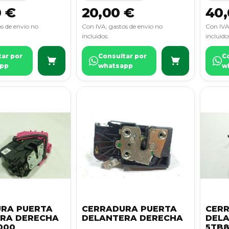
0 €
20,00 €
40,
s de envio no
Con IVA, gastos de envio no
Con IVA
incluidos.
incluido
tar por
Consultar por
C
pp
whatsapp
w
RA PUERTA
CERRADURA PUERTA
CER
RA DERECHA
DELANTERA DERECHA
DEL
000
5TB8