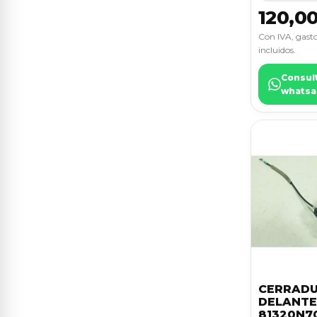
BENTLEY
1
120,0
ASTRA J LIM.
10
CADILLAC
1
Con IVA, gasto
incluidos.
MEGANE IV BERLINA 5P
10
DODGE
1
Consul
PUNTO BERLINA (188)
10
whatsa
FUSO (MITSUBISHI)
1
C-ELYSÉE
9
INEOS
1
CAPTUR
9
INFINITI
1
CLIO III
9
OMODA
1
FOCUS LIM. (CB8)
9
KANGOO
9
MONDEO BER. (CA2)
9
CERRADU
POLO
9
DELANTE
81320N7