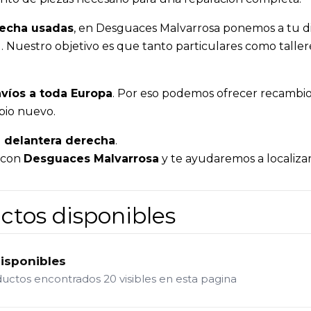
recha usadas
, en Desguaces Malvarrosa ponemos a tu di
dad. Nuestro objetivo es que tanto particulares como ta
víos a toda Europa
. Por eso podemos ofrecer recambios
bio nuevo.
a delantera derecha
.
a con
Desguaces Malvarrosa
y te ayudaremos a localizar
ctos disponibles
disponibles
ductos encontrados
20 visibles en esta pagina