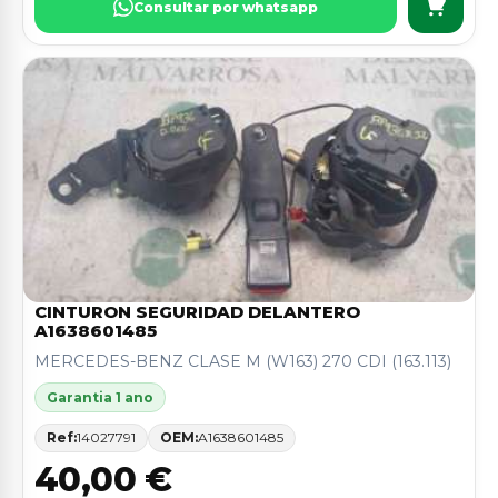
Consultar por whatsapp
CINTURON SEGURIDAD DELANTERO
A1638601485
MERCEDES-BENZ CLASE M (W163) 270 CDI (163.113)
Garantia 1 ano
Ref:
14027791
OEM:
A1638601485
40,00 €