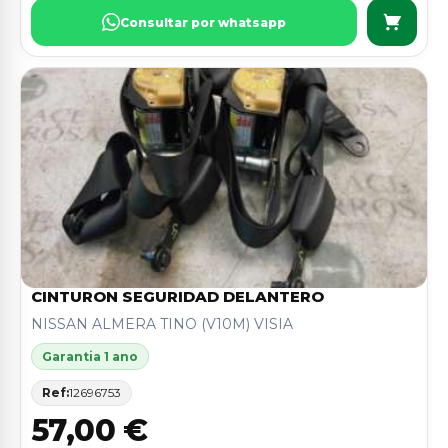
Consultar por whatsapp
CINTURON SEGURIDAD DELANTERO
NISSAN ALMERA TINO (V10M) VISIA
Garantia 1 ano
Ref:
12696753
57,00 €