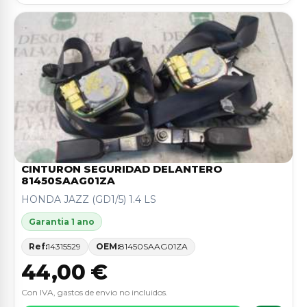
CINTURON SEGURIDAD DELANTERO
81450SAAG01ZA
HONDA JAZZ (GD1/5) 1.4 LS
Garantia 1 ano
Ref:
14315529
OEM:
81450SAAG01ZA
44,00 €
Con IVA, gastos de envio no incluidos.