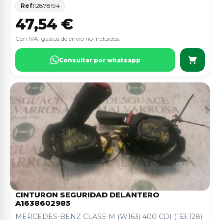
Ref:
12878194
47,54 €
Con IVA, gastos de envio no incluidos.
Consultar por whatsapp
CINTURON SEGURIDAD DELANTERO
A1638602985
MERCEDES-BENZ CLASE M (W163) 400 CDI (163.128)