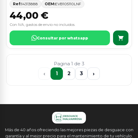
Ref:
14313888
OEM:
EVB105110LNF
44,00 €
Con IVA, gastos de envio no incluidos.
Consultar por whatsapp
Pagina 1 de 3
‹
›
1
2
3
Más de 40 años ofreciendo las mejores piezas de desguace con
garantía y al mejor precio para el mantenimiento de tu vehículo.