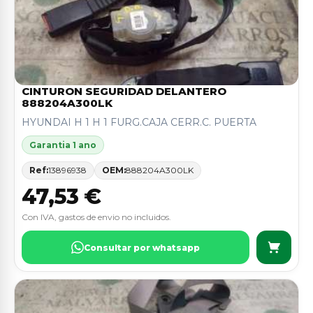
CINTURON SEGURIDAD DELANTERO
888204A300LK
HYUNDAI H 1 H 1 FURG.CAJA CERR.C. PUERTA
Garantia 1 ano
Ref:
13896938
OEM:
888204A300LK
47,53 €
Con IVA, gastos de envio no incluidos.
Consultar por whatsapp