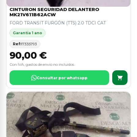
CINTURON SEGURIDAD DELANTERO
MK21V611B62ACW
FORD TRANSIT FURGÓN (TTS) 2.0 TDCI CAT
Garantia 1 ano
Ref:
17335793
90,00 €
Con IVA, gastos de envio no incluidos.
Consultar por whatsapp