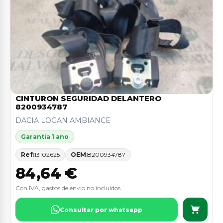
CINTURON SEGURIDAD DELANTERO
8200934787
DACIA LOGAN AMBIANCE
Garantia 1 ano
Ref:
13102625
OEM:
8200934787
84,64 €
Con IVA, gastos de envio no incluidos.
Consultar por whatsapp