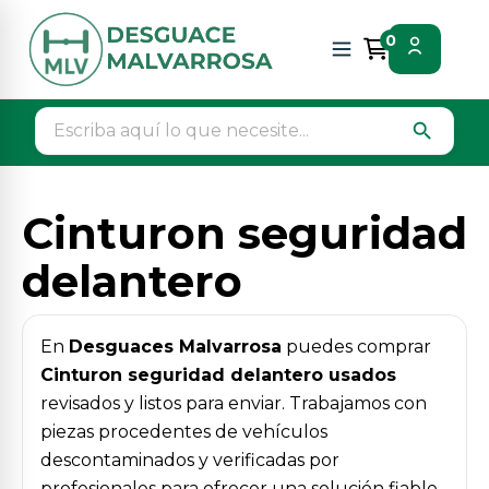
Inicio
Piezas vehículos
Interior
0
Cinturon seguridad delantero
search
Cinturon seguridad
delantero
En
Desguaces Malvarrosa
puedes comprar
Cinturon seguridad delantero usados
revisados y listos para enviar. Trabajamos con
piezas procedentes de vehículos
descontaminados y verificadas por
profesionales para ofrecer una solución fiable,