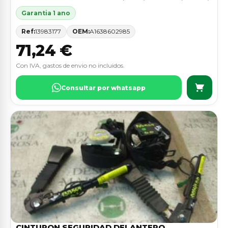
Garantia 1 ano
Ref:
13983177
OEM:
A1638602985
71,24 €
Con IVA, gastos de envio no incluidos.
Consultar por whatsapp
CINTURON SEGURIDAD DELANTERO