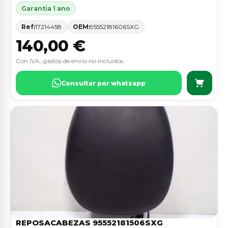
Garantia 1 ano
Ref:
17214458
OEM:
95552181606SXG
140,00 €
Con IVA, gastos de envio no incluidos.
Consultar por whatsapp
REPOSACABEZAS 95552181506SXG