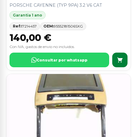
PORSCHE CAYENNE (TYP 9PA) 3.2 V6 CAT
Garantia 1 ano
Ref:
17214457
OEM:
95552181506SXG
140,00 €
Con IVA, gastos de envio no incluidos.
Consultar por whatsapp