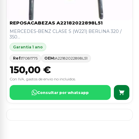
REPOSACABEZAS A22182022898L51
MERCEDES-BENZ CLASE S (W221) BERLINA 320 /
350...
Garantia 1 ano
Ref:
17081775
OEM:
A22182022898L51
150,00 €
Con IVA, gastos de envio no incluidos.
Consultar por whatsapp