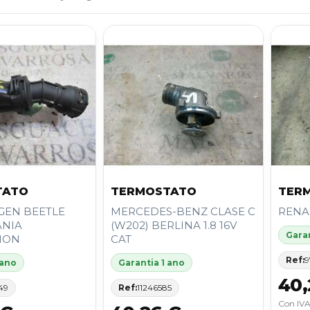
TATO
TERMOSTATO
TER
GEN BEETLE
MERCEDES-BENZ CLASE C
RENA
ANIA
(W202) BERLINA 1.8 16V
Garan
ION
CAT
Ref:
9
 ano
Garantia 1 ano
40,
49
Ref:
11246585
Con IVA