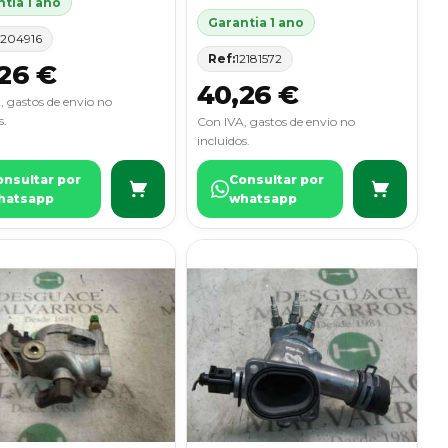
tia 1 ano
Garantia 1 ano
1204916
Ref:
12181572
26 €
40,26 €
, gastos de envio no
s.
Con IVA, gastos de envio no
incluidos.
onsultar por
Consultar por
hatsapp
whatsapp