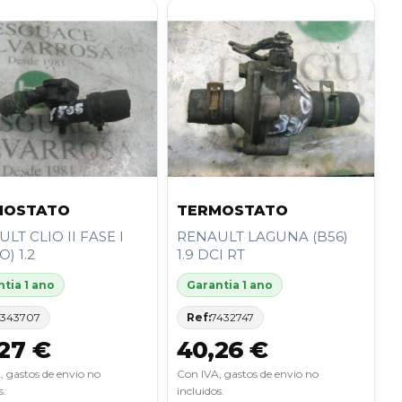
MOSTATO
TERMOSTATO
LT CLIO II FASE I
RENAULT LAGUNA (B56)
O) 1.2
1.9 DCI RT
tia 1 ano
Garantia 1 ano
343707
Ref:
7432747
27 €
40,26 €
, gastos de envio no
Con IVA, gastos de envio no
s.
incluidos.