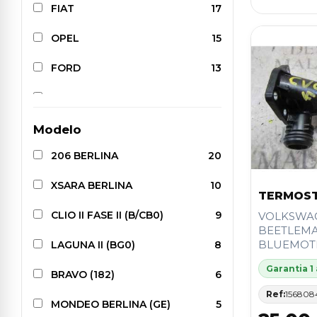
FIAT
17
OPEL
15
FORD
13
SEAT
8
ALFA ROMEO
6
Modelo
206 BERLINA
20
NISSAN
6
XSARA BERLINA
10
VOLKSWAGEN
6
TERMOS
CLIO II FASE II (B/CB0)
9
VOLKSWA
HONDA
4
BEETLEM
BLUEMOT
LAGUNA II (BG0)
8
MERCEDES-BENZ
4
Garantia 1
BRAVO (182)
6
AUDI
3
Ref:
156808
MONDEO BERLINA (GE)
5
HYUNDAI
2