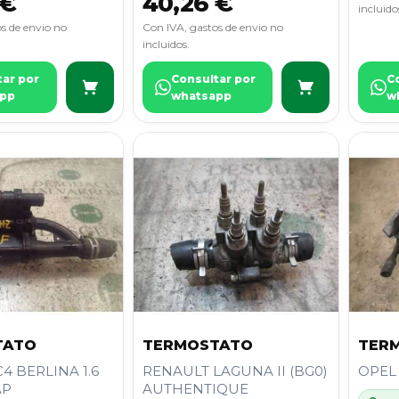
 €
40,26 €
incluido
s de envio no
Con IVA, gastos de envio no
incluidos.
tar por
Consultar por
C
pp
whatsapp
w
TATO
TERMOSTATO
TER
4 BERLINA 1.6
RENAULT LAGUNA II (BG0)
OPEL
AP
AUTHENTIQUE