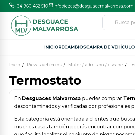
+34 960 452 510
infopiezas@desguacemalvarrosa.com
INICIO
RECAMBIOS
CAMPA DE VEHÍCUL
Inicio
Piezas vehículos
Motor / admision / escape
Te
Termostato
En
Desguaces Malvarrosa
puedes comprar
Ter
descontaminados y verificadas por profesionales pa
Esta categoría está orientada a clientes que busc
muchos casos también podrás encontrar componentes
que facilita localizar el conjunto de piezas neces