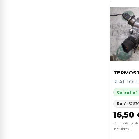
BEETLE
1
C-MAX (CB3)
1
C15
1
C3
1
CARISMA BERLINA 5 (DA0)1995-
1
>)
TERMOS
CARNIVAL
1
SEAT TOLE
Garantia 1
CIVIC BERLINA 5 (EU7/8)
1
Ref:
145263
CLASE C (W202) BERLINA
1
16,50 
CLASE C (W203) BERLINA
1
Con IVA, gasto
incluidos.
CLASE CLS (W219)
1