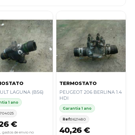
MOSTATO
TERMOSTATO
ULT LAGUNA (B56)
PEUGEOT 206 BERLINA 1.4
HDI
tia 1 ano
Garantia 1 ano
704025
Ref:
9621480
26 €
40,26 €
, gastos de envio no