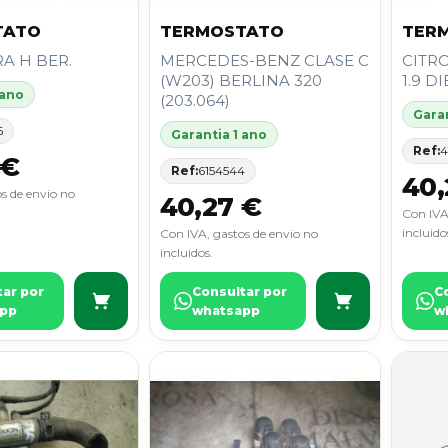
TATO
TERMOSTATO
TER
A H BER.
MERCEDES-BENZ CLASE C
CITR
(W203) BERLINA 320
1.9 D
 ano
(203.064)
Garan
6
Garantia 1 ano
Ref:
4
 €
Ref:
6154544
40,
s de envio no
40,27 €
Con IVA
incluido
Con IVA, gastos de envio no
incluidos.
tar por
Consultar por
C
pp
whatsapp
w