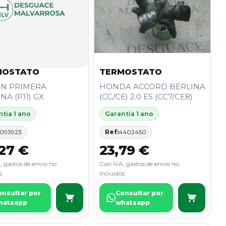
MOSTATO
TERMOSTATO
AN PRIMERA
HONDA ACCORD BERLINA
NA (P11) GX
(CC/CE) 2.0 ES (CC7/CE8)
tia 1 ano
Garantia 1 ano
093923
Ref:
4402450
27 €
23,79 €
, gastos de envio no
Con IVA, gastos de envio no
s.
incluidos.
onsultar por
Consultar por
hatsapp
whatsapp