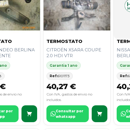
TATO
TERMOSTATO
TER
NDEO BERLINA
CITROËN XSARA COUPE
NISS
IENTE
2.0 HDI VTR
BERLI
 ano
Garantia 1 ano
Garan
8
Ref:
6101173
Ref:
6
 €
40,27 €
40,
s de envio no
Con IVA, gastos de envio no
Con IVA
incluidos.
incluido
tar por
Consultar por
C
pp
whatsapp
w