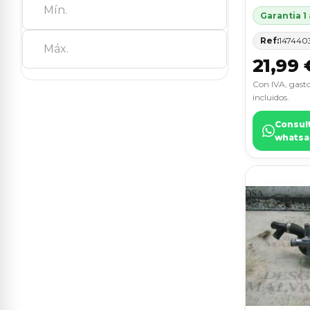
ASTRA H BERLINA
2
Garantia 1
Ref:
147440
BERLINGO
2
21,99 
BERLINGO STATION WAGON
2
Con IVA, gasto
incluidos.
C4 BERLINA
2
Consul
CARINA (T19)
2
whatsa
CLIO II FASE I (B/CBO)
2
IBIZA (6K)
2
IBIZA (6L1)
2
LAGUNA (B56)
2
PUNTO BERL. (176)
2
RAPID/EXPRESS (F40)
2