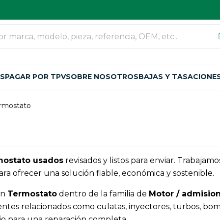
OS
PAGAR POR TPV
SOBRE NOSOTROS
BAJAS Y TASACIONE
rmostato
mostato usados
revisados y listos para enviar. Trabaja
ra ofrecer una solución fiable, económica y sostenible.
an
Termostato
dentro de la familia de
Motor / admision
 relacionados como culatas, inyectores, turbos, bombas, 
ario para una reparación completa.