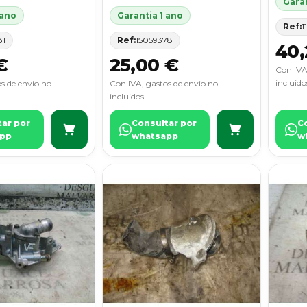
Garan
 ano
Garantia 1 ano
Ref:
1
31
Ref:
15059378
40,
€
25,00 €
Con IVA
incluido
s de envio no
Con IVA, gastos de envio no
incluidos.
tar por
Consultar por
C
pp
whatsapp
w