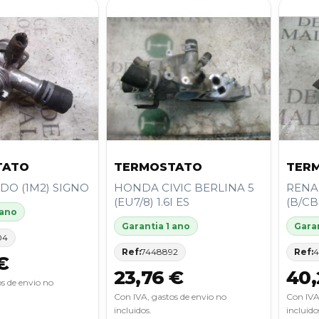
TATO
TERMOSTATO
TER
DO (1M2) SIGNO
HONDA CIVIC BERLINA 5
RENAU
(EU7/8) 1.6I ES
(B/CB
 ano
Garantia 1 ano
Garan
04
Ref:
7448892
Ref:
4
€
23,76 €
40,
s de envio no
Con IVA, gastos de envio no
Con IVA
incluidos.
incluido