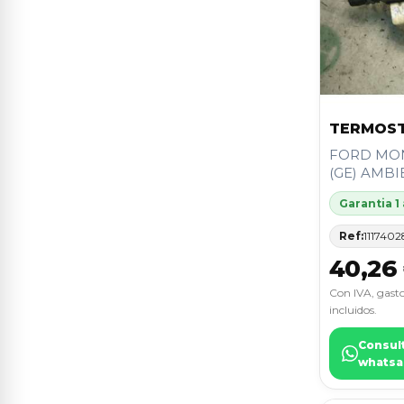
323 BERLINA C/F/S (BA)
1
406 BERLINA (S1/S2)
1
406 BREAK (S1/S2)
1
80 AVANT
1
TERMOS
FORD MO
ACCENT (LC)
1
(GE) AMB
ACCENT (X3)
1
Garantia 1
ACCORD (CB/CC)
1
Ref:
1117402
40,26
ACCORD BERLINA (CC/CE)
1
Con IVA, gasto
ALTEA 5P1
1
incluidos.
Consul
ASTRA H BER.
1
whatsa
AX
1