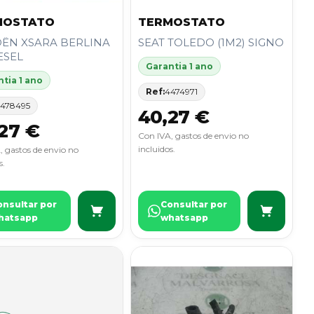
MOSTATO
TERMOSTATO
OËN XSARA BERLINA
SEAT TOLEDO (1M2) SIGNO
IESEL
Garantia 1 ano
tia 1 ano
Ref:
4474971
478495
40,27 €
27 €
Con IVA, gastos de envio no
incluidos.
, gastos de envio no
s.
onsultar por
Consultar por
hatsapp
whatsapp