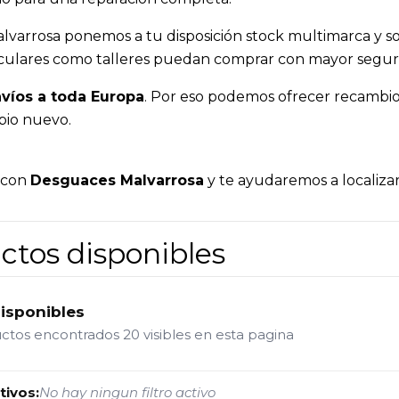
lvarrosa ponemos a tu disposición stock multimarca y sop
ticulares como talleres puedan comprar con mayor seguri
víos a toda Europa
. Por eso podemos ofrecer recambios
bio nuevo.
a con
Desguaces Malvarrosa
y te ayudaremos a localizar
ctos disponibles
disponibles
uctos encontrados
20 visibles en esta pagina
tivos:
No hay ningun filtro activo