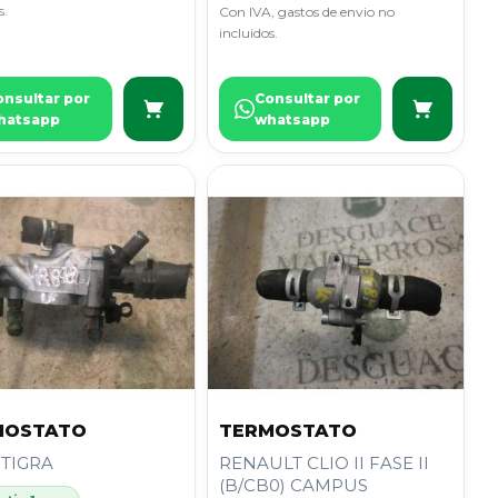
s.
Con IVA, gastos de envio no
incluidos.
onsultar por
Consultar por
hatsapp
whatsapp
MOSTATO
TERMOSTATO
 TIGRA
RENAULT CLIO II FASE II
(B/CB0) CAMPUS