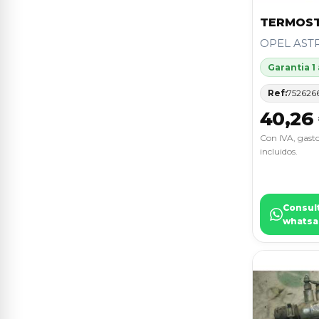
TERMOS
TIGRA
2
OPEL ASTR
TOLEDO (1M2)
2
Garantia 1
VECTRA B BERLINA
2
Ref:
752626
40,26
XSARA PICASSO
2
Con IVA, gasto
146
1
incluidos.
156
1
19 (B/C/L53)
1
Consul
whatsa
205 BERLINA
1
306 BERLINA 3/5 PUERTAS (S1)
1
307 (S1)
1