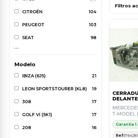
Filtros ac
CITROËN
104
PEUGEOT
103
SEAT
98
BMW
90
AUDI
87
Modelo
IBIZA (6J5)
21
RENAULT
85
LEON SPORTSTOURER (KL8)
19
FORD
83
CERRADU
DELANTE
308
17
FIAT
79
MERCEDES
T-MODEL (S
GOLF VI (5K1)
17
MERCEDES-BENZ
76
Garantia 1
208
16
NISSAN
64
Ref:
176428