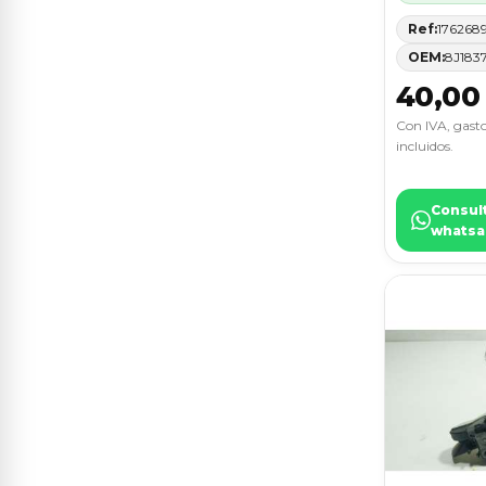
IBIZA (6P1)
6
Ref:
176268
OEM:
8J183
IBIZA SC (6J1)
6
40,00
KUGA (CBS)
6
Con IVA, gasto
incluidos.
PRIMERA BERLINA (P11)
6
PROACE CITY
6
Consul
whatsa
SERIE 5 LIM. (F10)
6
SPRINTERII CAJA CERRADA
6
(DESDE 01.06)
508
5
A5 SPORTBACK (8T)
5
ARONA
5