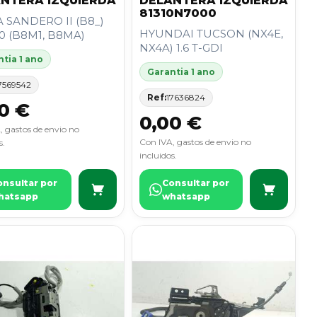
NTERA IZQUIERDA
DELANTERA IZQUIERDA
81310N7000
 SANDERO II (B8_)
HYUNDAI TUCSON (NX4E,
0 (B8M1, B8MA)
NX4A) 1.6 T-GDI
tia 1 ano
Garantia 1 ano
7569542
Ref:
17636824
0 €
0,00 €
, gastos de envio no
Con IVA, gastos de envio no
s.
incluidos.
onsultar por
Consultar por
hatsapp
whatsapp