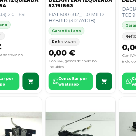
RA IZQUIERDA
DELANTERA IZQUIERDA
DELA
15A
52191863
DACIA
J3) 2.0 TFSI
FIAT 500 (312_) 1.0 MILD
TCE 9
HYBRID (312.AYD1B)
 ano
Garan
Garantia 1 ano
1
Ref:
1
Ref:
17634769
€
0,0
0,00 €
s de envio no
Con IVA
Con IVA, gastos de envio no
incluido
incluidos.
tar por
Consultar por
C
pp
whatsapp
w