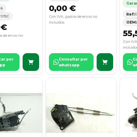
Garan
0,00 €
96
Ref:
1
7015C
Con IVA, gastos de envio no
incluidos.
OEM:
 €
55,
s de envio no
Con IVA
incluido
tar por
Consultar por
C
pp
whatsapp
w