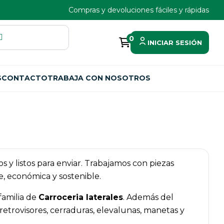
Compras y devoluciones fáciles y rápidas
0
INICIAR SESIÓN
S
CONTACTO
TRABAJA CON NOSOTROS
s y listos para enviar. Trabajamos con piezas
, económica y sostenible.
familia de
Carroceria laterales
. Además del
trovisores, cerraduras, elevalunas, manetas y