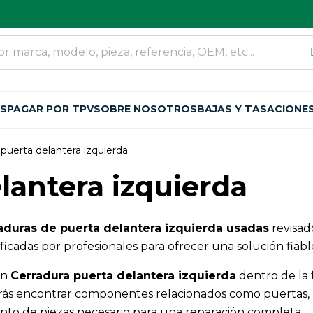
OS
PAGAR POR TPV
SOBRE NOSOTROS
BAJAS Y TASACIONE
 puerta delantera izquierda
lantera izquierda
aduras de puerta delantera izquierda usadas
revisado
cadas por profesionales para ofrecer una solución fiable
an
Cerradura puerta delantera izquierda
dentro de la 
ás encontrar componentes relacionados como puertas, re
njunto de piezas necesario para una reparación completa.