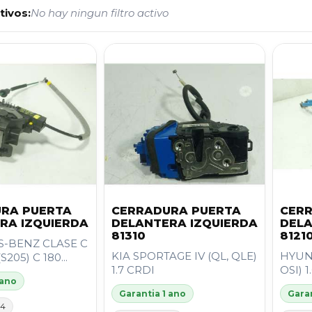
tivos:
No hay ningun filtro activo
RA PUERTA
CERRADURA PUERTA
CER
RA IZQUIERDA
DELANTERA IZQUIERDA
DELA
81310
8121
-BENZ CLASE C
KIA SPORTAGE IV (QL, QLE)
HYUND
205) C 180...
1.7 CRDI
OSI) 1
 ano
Garantia 1 ano
Garan
14