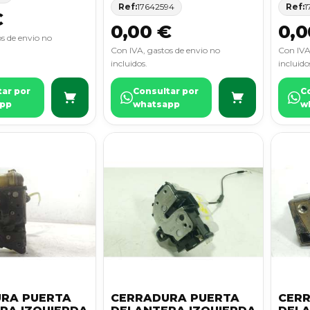
Ref:
17642594
Ref:
1
€
0,00 €
0,0
s de envio no
Con IVA, gastos de envio no
Con IVA
incluidos.
incluido
tar por
Consultar por
C
pp
whatsapp
w
RA PUERTA
CERRADURA PUERTA
CER