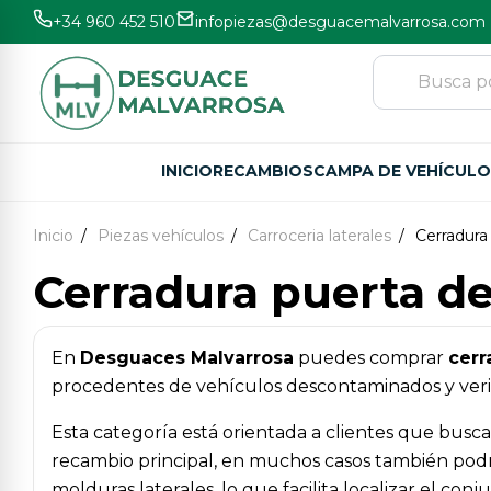
+34 960 452 510
infopiezas@desguacemalvarrosa.com
INICIO
RECAMBIOS
CAMPA DE VEHÍCUL
Inicio
Piezas vehículos
Carroceria laterales
Cerradura
Cerradura puerta de
En
Desguaces Malvarrosa
puedes comprar
cerr
procedentes de vehículos descontaminados y verifi
Esta categoría está orientada a clientes que busc
recambio principal, en muchos casos también podr
molduras laterales, lo que facilita localizar el co