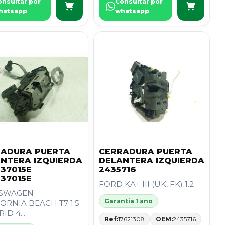
onsultar por
Consultar por
hatsapp
whatsapp
RADURA PUERTA
CERRADURA PUERTA
NTERA IZQUIERDA
DELANTERA IZQUIERDA
37015E
2435716
37015E
FORD KA+ III (UK, FK) 1.2
SWAGEN
Garantia 1 ano
ORNIA BEACH T7 1.5
ID 4...
Ref:
17621308
OEM:
2435716