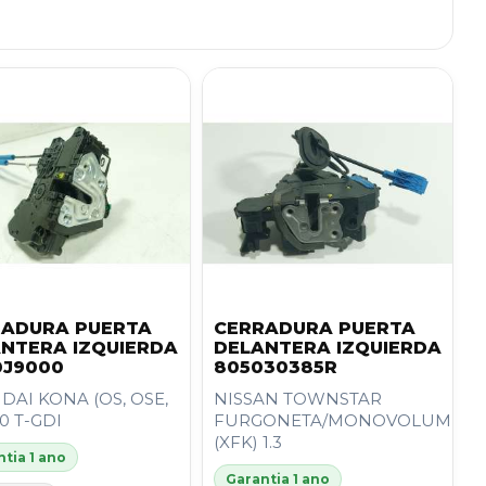
RADURA PUERTA
CERRADURA PUERTA
NTERA IZQUIERDA
DELANTERA IZQUIERDA
0J9000
805030385R
AI KONA (OS, OSE,
NISSAN TOWNSTAR
.0 T-GDI
FURGONETA/MONOVOLUMEN
(XFK) 1.3
tia 1 ano
Garantia 1 ano