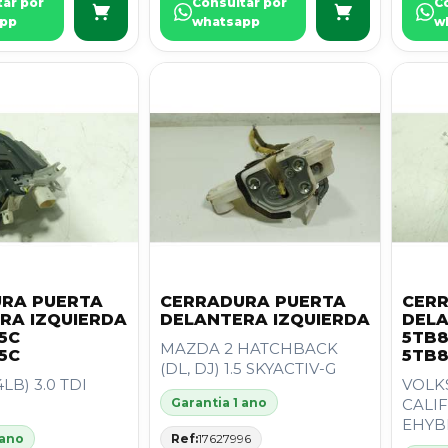
tar por
Consultar por
C
pp
whatsapp
w
RA PUERTA
CERRADURA PUERTA
CER
RA IZQUIERDA
DELANTERA IZQUIERDA
DELA
5C
5TB8
MAZDA 2 HATCHBACK
5C
5TB8
(DL, DJ) 1.5 SKYACTIV-G
LB) 3.0 TDI
VOLK
Garantia 1 ano
CALIF
EHYBR
 ano
Ref:
17627996