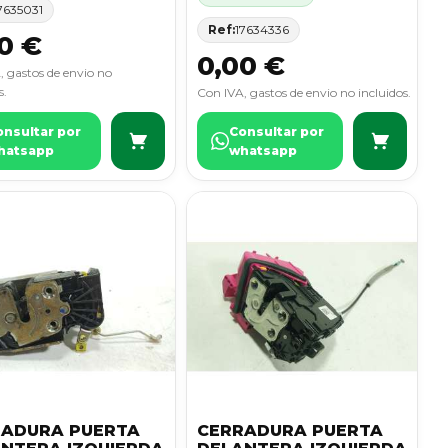
7635031
Ref:
17634336
0 €
0,00 €
, gastos de envio no
s.
Con IVA, gastos de envio no incluidos.
onsultar por
Consultar por
hatsapp
whatsapp
RADURA PUERTA
CERRADURA PUERTA