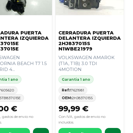
RADURA PUERTA
CERRADURA PUERTA
NTERA IZQUIERDA
DELANTERA IZQUIERDA
37015E
2HJ837015S
37015E
N1WBE21979
SWAGEN
VOLKSWAGEN AMAROK
ORNIA BEACH T7 1.5
(T1A, T1B) 3.0 TDI
ID 4...
4MOTION
tia 1 ano
Garantia 1 ano
7605620
Ref:
17621981
5TB837015E
OEM:
2HJ837015S
00 €
99,99 €
, gastos de envio no
Con IVA, gastos de envio no
s.
incluidos.