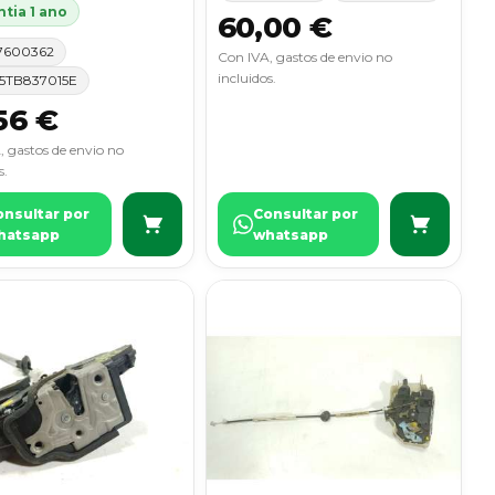
tia 1 ano
60,00 €
7600362
Con IVA, gastos de envio no
incluidos.
5TB837015E
56 €
, gastos de envio no
s.
onsultar por
Consultar por
hatsapp
whatsapp