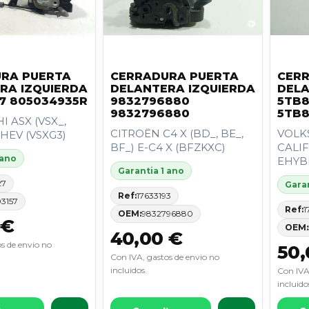
RA PUERTA
CERRADURA PUERTA
CER
RA IZQUIERDA
DELANTERA IZQUIERDA
DELA
7 805034935R
9832796880
5TB8
9832796880
5TB8
I ASX (VSX_,
CITROËN C4 X (BD_, BE_,
VOLK
MHEV (VSXG3)
BF_) E-C4 X (BFZKXC)
CALIF
 ano
EHYBR
Garantia 1 ano
27
Garan
Ref:
17633193
3157
Ref:
1
OEM:
9832796880
 €
OEM:
40,00 €
s de envio no
50,
Con IVA, gastos de envio no
incluidos.
Con IVA
incluido