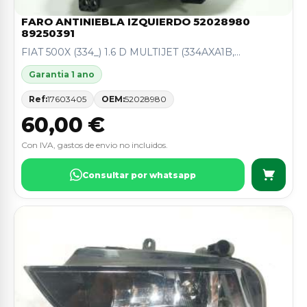
FARO ANTINIEBLA IZQUIERDO 52028980
89250391
FIAT 500X (334_) 1.6 D MULTIJET (334AXA1B,...
Garantia 1 ano
Ref:
17603405
OEM:
52028980
60,00 €
Con IVA, gastos de envio no incluidos.
Consultar por whatsapp