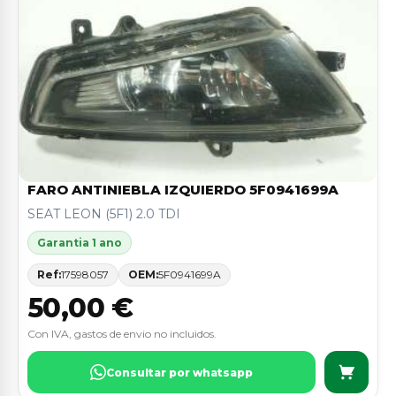
FARO ANTINIEBLA IZQUIERDO 5F0941699A
SEAT LEON (5F1) 2.0 TDI
Garantia 1 ano
Ref:
17598057
OEM:
5F0941699A
50,00 €
Con IVA, gastos de envio no incluidos.
Consultar por whatsapp