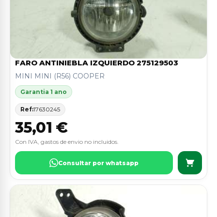
FARO ANTINIEBLA IZQUIERDO 275129503
MINI MINI (R56) COOPER
Garantia 1 ano
Ref:
17630245
35,01 €
Con IVA, gastos de envio no incluidos.
Consultar por whatsapp