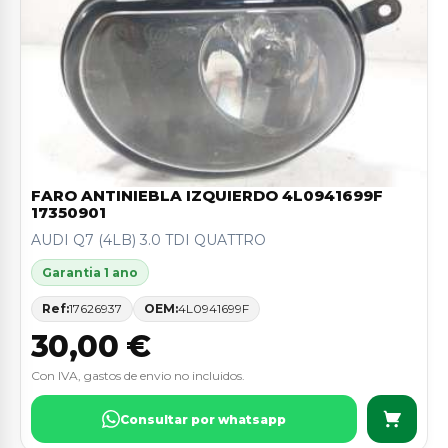
FARO ANTINIEBLA IZQUIERDO 4L0941699F
17350901
AUDI Q7 (4LB) 3.0 TDI QUATTRO
Garantia 1 ano
Ref:
17626937
OEM:
4L0941699F
30,00 €
Con IVA, gastos de envio no incluidos.
Consultar por whatsapp