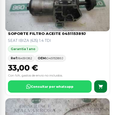
SOPORTE FILTRO ACEITE 045115389J
SEAT IBIZA (6J5) 1.4 TDI
Garantia 1 ano
Ref:
16459082
OEM:
045115389J
33,00 €
Con IVA, gastos de envio no incluidos.
Consultar por whatsapp