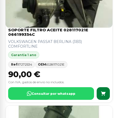
SOPORTE FILTRO ACEITE 028117021E
066199354C
VOLKSWAGEN PASSAT BERLINA (3B3)
COMFORTLINE
Garantia 1 ano
Ref:
17272534
OEM:
028117021E
90,00 €
Con IVA, gastos de envio no incluidos.
Consultar por whatsapp