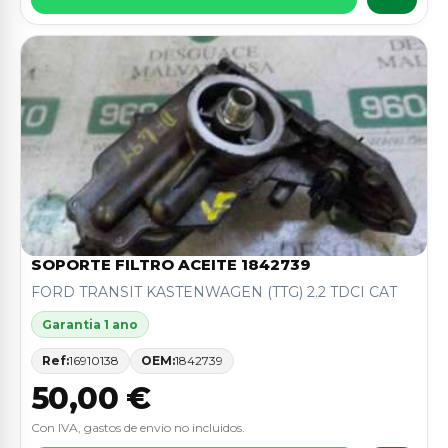
SOPORTE FILTRO ACEITE 1842739
FORD TRANSIT KASTENWAGEN (TTG) 2.2 TDCI CAT
Garantia 1 ano
Ref:
16910138
OEM:
1842739
50,00 €
Con IVA, gastos de envio no incluidos.