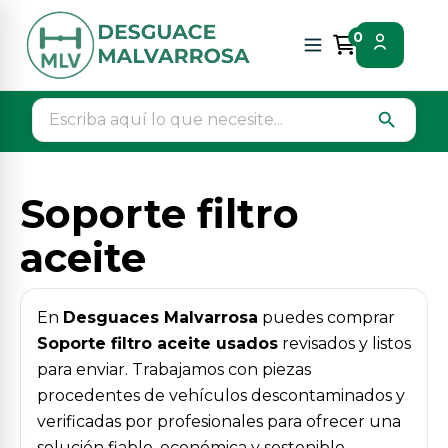
Inicio
Piezas vehículos
Motor / admision / escape
0
Soporte filtro aceite
search
Soporte filtro
aceite
En
Desguaces Malvarrosa
puedes comprar
Soporte filtro aceite usados
revisados y listos
para enviar. Trabajamos con piezas
procedentes de vehículos descontaminados y
verificadas por profesionales para ofrecer una
solución fiable, económica y sostenible.