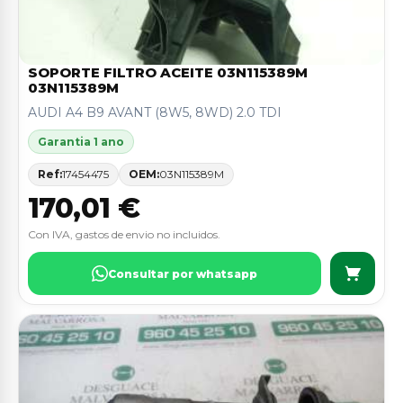
SOPORTE FILTRO ACEITE 03N115389M
03N115389M
AUDI A4 B9 AVANT (8W5, 8WD) 2.0 TDI
Garantia 1 ano
Ref:
17454475
OEM:
03N115389M
170,01 €
Con IVA, gastos de envio no incluidos.
Consultar por whatsapp