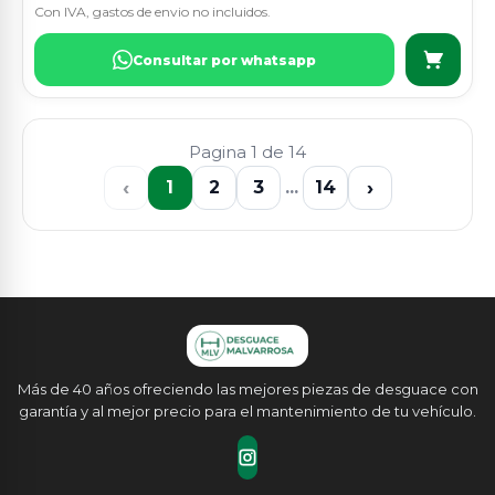
Con IVA, gastos de envio no incluidos.
Consultar por whatsapp
Pagina 1 de 14
‹
›
1
2
3
...
14
Más de 40 años ofreciendo las mejores piezas de desguace con
garantía y al mejor precio para el mantenimiento de tu vehículo.