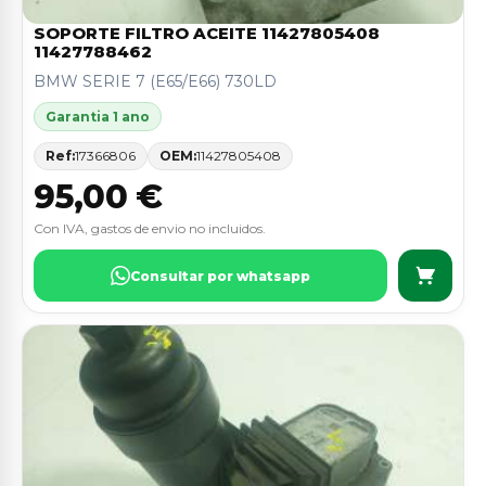
SOPORTE FILTRO ACEITE 11427805408
11427788462
BMW SERIE 7 (E65/E66) 730LD
Garantia 1 ano
Ref:
17366806
OEM:
11427805408
95,00 €
Con IVA, gastos de envio no incluidos.
Consultar por whatsapp