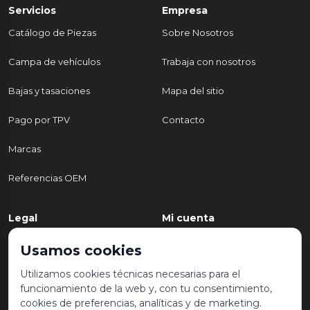
Servicios
Empresa
Catálogo de Piezas
Sobre Nosotros
Campa de vehículos
Trabaja con nosotros
Bajas y tasaciones
Mapa del sitio
Pago por TPV
Contacto
Marcas
Referencias OEM
Legal
Mi cuenta
Política de Privacidad
Mi cuenta
Usamos cookies
Aviso legal y condiciones de
Mis pedidos
Utilizamos cookies técnicas necesarias para el
uso
funcionamiento de la web y, con tu consentimiento,
Lista de deseos
cookies de preferencias, analíticas y de marketing.