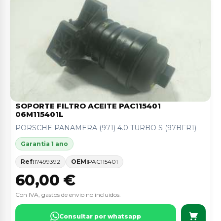
SOPORTE FILTRO ACEITE PAC115401
06M115401L
PORSCHE PANAMERA (971) 4.0 TURBO S (97BFR1)
Garantia 1 ano
Ref:
17499392
OEM:
PAC115401
60,00 €
Con IVA, gastos de envio no incluidos.
Consultar por whatsapp