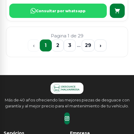
Consultar por whatsapp
Pagina 1 de 29
‹
›
1
2
3
...
29
Más de 40 años ofreciendo las mejores piezas de desguace con
garantía y al mejor precio para el mantenimiento de tu vehículo.
Servicios
Empresa