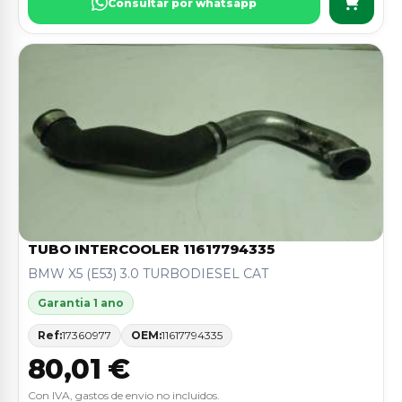
Consultar por whatsapp
TUBO INTERCOOLER 11617794335
BMW X5 (E53) 3.0 TURBODIESEL CAT
Garantia 1 ano
Ref:
17360977
OEM:
11617794335
80,01 €
Con IVA, gastos de envio no incluidos.