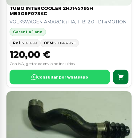
TUBO INTERCOOLER 2HJ145795H
MB3G6F073KC
VOLKSWAGEN AMAROK (T1A, T1B) 2.0 TDI 4MOTION
Garantia 1 ano
Ref:
17595999
OEM:
2HJ145795H
120,00 €
Con IVA, gastos de envio no incluidos.
Consultar por whatsapp