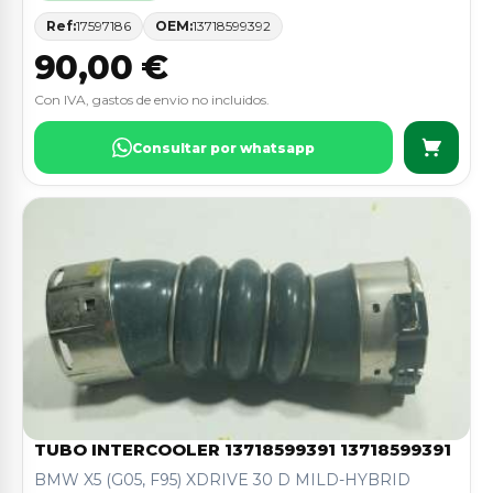
Ref:
17597186
OEM:
13718599392
90,00 €
Con IVA, gastos de envio no incluidos.
Consultar por whatsapp
TUBO INTERCOOLER 13718599391 13718599391
BMW X5 (G05, F95) XDRIVE 30 D MILD-HYBRID