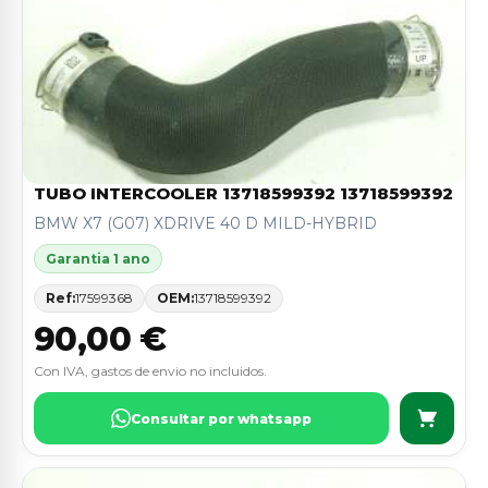
TUBO INTERCOOLER 13718599392 13718599392
BMW X7 (G07) XDRIVE 40 D MILD-HYBRID
Garantia 1 ano
Ref:
17599368
OEM:
13718599392
90,00 €
Con IVA, gastos de envio no incluidos.
Consultar por whatsapp