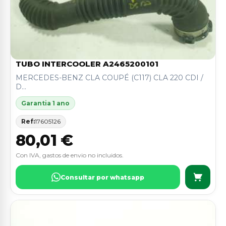
TUBO INTERCOOLER A2465200101
MERCEDES-BENZ CLA COUPÉ (C117) CLA 220 CDI /
D...
Garantia 1 ano
Ref:
17605126
80,01 €
Con IVA, gastos de envio no incluidos.
Consultar por whatsapp