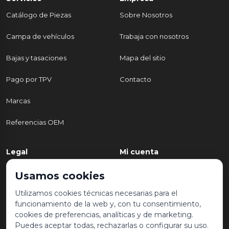
Catálogo de Piezas
Sobre Nosotros
Campa de vehículos
Trabaja con nosotros
Bajas y tasaciones
Mapa del sitio
Pago por TPV
Contacto
Marcas
Referencias OEM
Legal
Mi cuenta
Política de Privacidad
Mi cuenta
Usamos cookies
Aviso legal y condiciones de
Mis pedidos
Utilizamos cookies técnicas necesarias para el
uso
funcionamiento de la web y, con tu consentimiento,
Lista de deseos
cookies de preferencias, analíticas y de marketing.
Política de Cookies
Puedes aceptar todas, rechazarlas o configurar su uso.