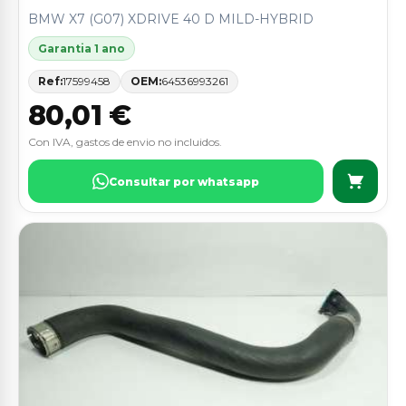
BMW X7 (G07) XDRIVE 40 D MILD-HYBRID
Garantia 1 ano
Ref:
17599458
OEM:
64536993261
80,01 €
Con IVA, gastos de envio no incluidos.
Consultar por whatsapp