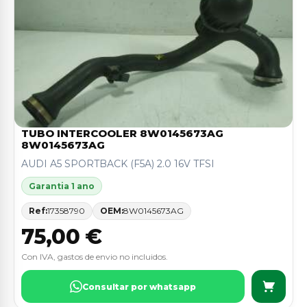
TUBO INTERCOOLER 8W0145673AG
8W0145673AG
AUDI A5 SPORTBACK (F5A) 2.0 16V TFSI
Garantia 1 ano
Ref:
17358790
OEM:
8W0145673AG
75,00 €
Con IVA, gastos de envio no incluidos.
Consultar por whatsapp