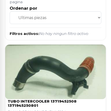
pagina
Ordenar por
Filtros activos:
No hay ningun filtro activo
TUBO INTERCOOLER 13719452508
1371945250801