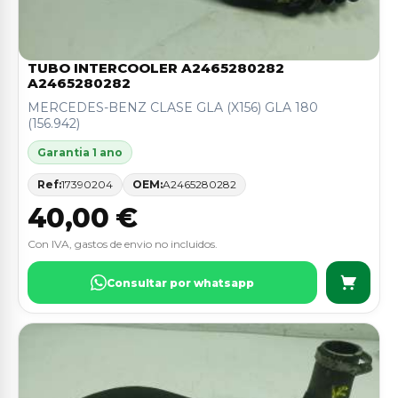
TUBO INTERCOOLER A2465280282
A2465280282
MERCEDES-BENZ CLASE GLA (X156) GLA 180
(156.942)
Garantia 1 ano
Ref:
17390204
OEM:
A2465280282
40,00 €
Con IVA, gastos de envio no incluidos.
Consultar por whatsapp