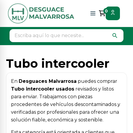
Inicio
Piezas vehículos
Motor / admision / escape
0
Tubo intercooler
search
Tubo intercooler
En
Desguaces Malvarrosa
puedes comprar
Tubo intercooler usados
revisados y listos
para enviar. Trabajamos con piezas
procedentes de vehículos descontaminados y
verificadas por profesionales para ofrecer una
solución fiable, económica y sostenible.
Esta categoría está orientada a clientes que