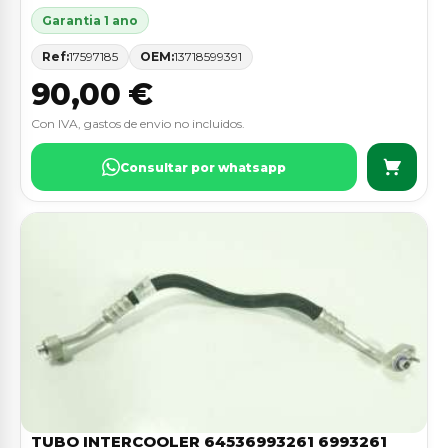
Garantia 1 ano
Ref:
17597185
OEM:
13718599391
90,00 €
Con IVA, gastos de envio no incluidos.
Consultar por whatsapp
TUBO INTERCOOLER 64536993261 6993261