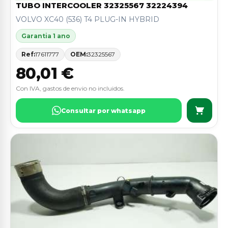
TUBO INTERCOOLER 32325567 32224394
VOLVO XC40 (536) T4 PLUG-IN HYBRID
Garantia 1 ano
Ref:
17611777
OEM:
32325567
80,01 €
Con IVA, gastos de envio no incluidos.
Consultar por whatsapp