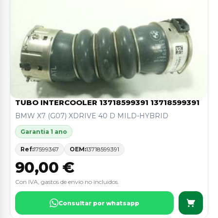
TUBO INTERCOOLER 13718599391 13718599391
BMW X7 (G07) XDRIVE 40 D MILD-HYBRID
Garantia 1 ano
Ref:
17599367
OEM:
13718599391
90,00 €
Con IVA, gastos de envio no incluidos.
Consultar por whatsapp