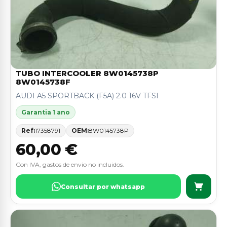
TUBO INTERCOOLER 8W0145738P
8W0145738F
AUDI A5 SPORTBACK (F5A) 2.0 16V TFSI
Garantia 1 ano
Ref:
17358791
OEM:
8W0145738P
60,00 €
Con IVA, gastos de envio no incluidos.
Consultar por whatsapp