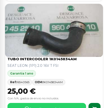
TUBO INTERCOOLER 1K0145834AM
SEAT LEON (1P1) 2.0 16V T FSI
Garantia 1 ano
Ref:
16540565
OEM:
1K0145834AM
25,00 €
Con IVA, gastos de envio no incluidos.