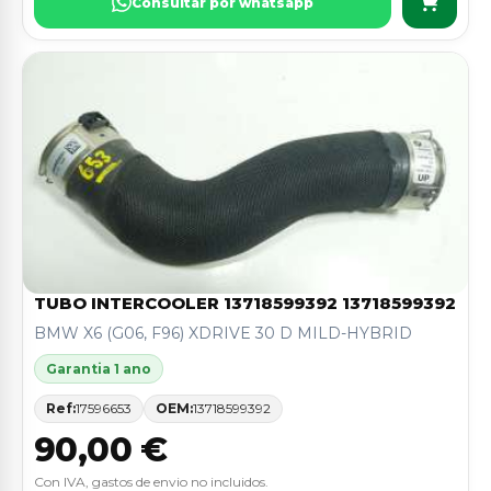
Consultar por whatsapp
TUBO INTERCOOLER 13718599392 13718599392
BMW X6 (G06, F96) XDRIVE 30 D MILD-HYBRID
Garantia 1 ano
Ref:
17596653
OEM:
13718599392
90,00 €
Con IVA, gastos de envio no incluidos.