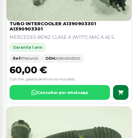
TUBO INTERCOOLER A1390903301
A1390903301
MERCEDES-BENZ CLASE A (W177) AMG A 45 S...
Garantia 1 ano
Ref:
17604410
OEM:
A1390903301
60,00 €
Con IVA, gastos de envio no incluidos.
Consultar por whatsapp