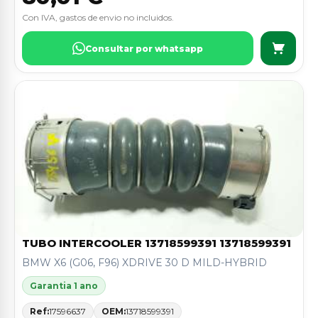
Con IVA, gastos de envio no incluidos.
Consultar por whatsapp
TUBO INTERCOOLER 13718599391 13718599391
BMW X6 (G06, F96) XDRIVE 30 D MILD-HYBRID
Garantia 1 ano
Ref:
17596637
OEM:
13718599391