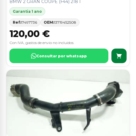
BMW 2 GRAN COUPE (F44) 218 I
Garantia 1 ano
Ref:
17497736
OEM:
13719452508
120,00 €
Con IVA, gastos de envio no incluidos.
Consultar por whatsapp