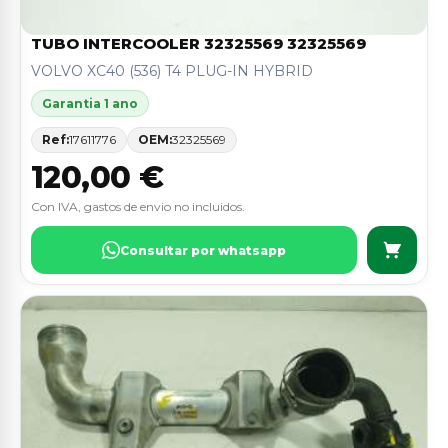
TUBO INTERCOOLER 32325569 32325569
VOLVO XC40 (536) T4 PLUG-IN HYBRID
Garantia 1 ano
Ref:
17611776
OEM:
32325569
120,00 €
Con IVA, gastos de envio no incluidos.
Consultar por whatsapp